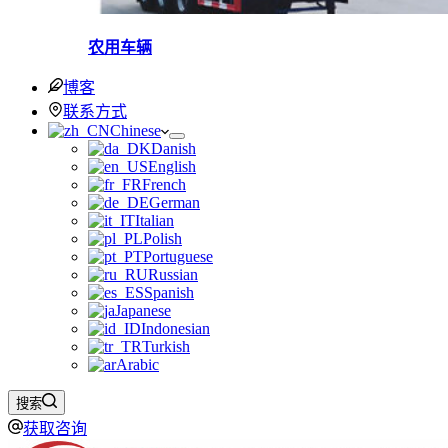
农用车辆
博客
联系方式
Chinese
Danish
English
French
German
Italian
Polish
Portuguese
Russian
Spanish
Japanese
Indonesian
Turkish
Arabic
搜索
获取咨询