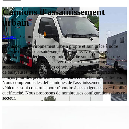
Camions d'assainissement
urbain
Accueil
-
Camions d'assainissement urbain
Maintenez un environnement urbain propre et sain grâce à notre
flotte de camions d'assainissement de pointe. Nos camions
compacteurs de déchets de grande capacité sont conçus pour une
collecte efficace des déchets, avec des taux de compactage
supérieurs et des commandes conviviales. Découvrez notre gamme
de balayeuses, de nettoyeurs d'égouts et de camions aspirateurs, tous
conçus pour des performances optimales et une facilité d'entretien.
Nous comprenons les défis uniques de l'assainissement urbain et nos
véhicules sont construits pour répondre à ces exigences avec fiabilité
et efficacité. Nous proposons de nombreuses configurations dans ce
secteur.