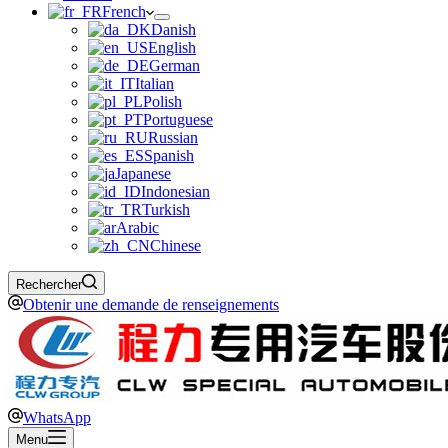
French
Danish
English
German
Italian
Polish
Portuguese
Russian
Spanish
Japanese
Indonesian
Turkish
Arabic
Chinese
Rechercher
Obtenir une demande de renseignements
WhatsApp
Menu