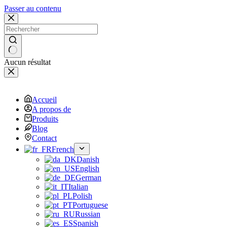
Passer au contenu
Aucun résultat
Accueil
A propos de
Produits
Blog
Contact
French
Danish
English
German
Italian
Polish
Portuguese
Russian
Spanish