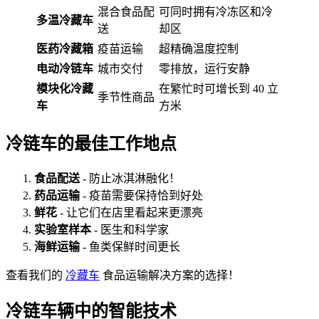
混合食品配
可同时拥有冷冻区和冷
多温冷藏车
送
却区
医药冷藏箱
疫苗运输
超精确温度控制
电动冷链车
城市交付
零排放，运行安静
模块化冷藏
在繁忙时可增长到 40 立
季节性商品
车
方米
冷链车的最佳工作地点
食品配送
- 防止冰淇淋融化！
药品运输
- 疫苗需要保持恰到好处
鲜花
- 让它们在店里看起来更漂亮
实验室样本
- 医生和科学家
海鲜运输
- 鱼类保鲜时间更长
查看我们的
冷藏车
食品运输解决方案的选择！
冷链车辆中的智能技术