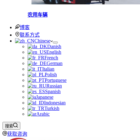
农用车辆
博客
联系方式
Chinese
Danish
English
French
German
Italian
Polish
Portuguese
Russian
Spanish
Japanese
Indonesian
Turkish
Arabic
搜索
获取咨询