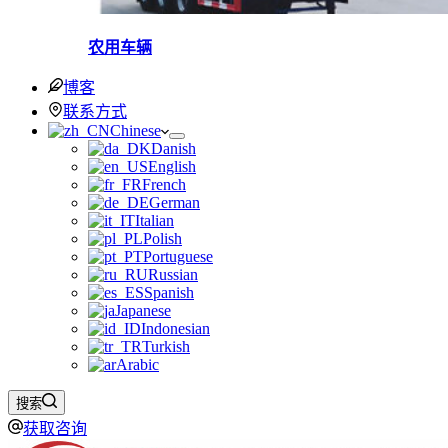
农用车辆
博客
联系方式
Chinese
Danish
English
French
German
Italian
Polish
Portuguese
Russian
Spanish
Japanese
Indonesian
Turkish
Arabic
搜索
获取咨询