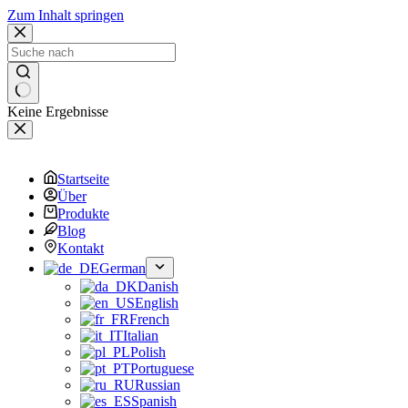
Zum Inhalt springen
Keine Ergebnisse
Startseite
Über
Produkte
Blog
Kontakt
German
Danish
English
French
Italian
Polish
Portuguese
Russian
Spanish