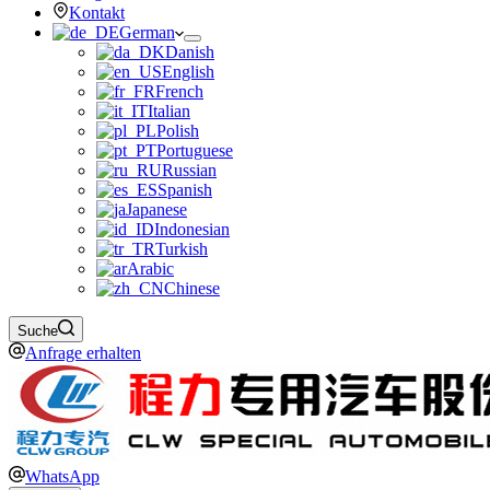
Kontakt
German
Danish
English
French
Italian
Polish
Portuguese
Russian
Spanish
Japanese
Indonesian
Turkish
Arabic
Chinese
Suche
Anfrage erhalten
WhatsApp