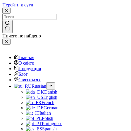
Перейти к сути
Ничего не найдено
Главная
О сайте
Продукция
Блог
Связаться с
Russian
Danish
English
French
German
Italian
Polish
Portuguese
Spanish