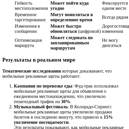
Гибкость
Может пойти куда
Фиксируется
местоположения
угодно
одном месте
Временное
Могут появляться в
Всегда рядом
таргетирование
определенное время
Изменения в
Может быстро
Дорогостоящ
сообщении
обновляться
(цифровой)
изменения
Может следовать по
Оптимизация
Не могу
запланированным
маршрута
двигаться
маршрутам
Результаты в реальном мире
Тематические исследования
которые доказывают, что
мобильные рекламные щиты работают:
Кампания по перевозке еды
: Фуд-трак использовал
мобильные рекламные щиты для объявления о
ежедневном местонахождении, что увеличило
пешеходный трафик на
30%
.
Музыкальный фестиваль
: В Колорадо-Спрингс
мобильные рекламные щиты увеличили продажи
билетов в последнюю минуту, что привело к
15%
увеличение посещаемости
.
Эти результаты показывают, как мобильные рекламные