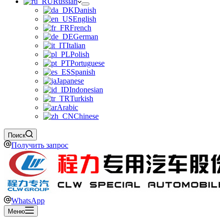
Russian
Danish
English
French
German
Italian
Polish
Portuguese
Spanish
Japanese
Indonesian
Turkish
Arabic
Chinese
Поиск
Получить запрос
WhatsApp
Меню