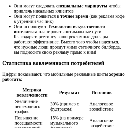
Они могут следовать
специальные маршруты
чтобы
привлечь идеальных клиентов
Они могут появиться в
точное время
(как реклама кофе
в утренний час пик)
Они используют
Технология искусственного
интеллекта
планировать оптимальные пути
Благодаря таргетингу ваши рекламные доллары
работают эффективнее. Вместо того чтобы надеяться,
что нужные люди проедут мимо статичного билборда,
вы подносите свою рекламу прямо к ним!
Статистика вовлеченности потребителей
Цифры показывают, что мобильные рекламные щиты
хорошо
работать
:
Метрика
Результат
Источник
вовлеченности
Увеличение
30% (пример с
Аналоговое
пешеходного
фудтраком)
воздействие
трафика
Повышение
15% (на примере
Аналоговое
посещаемости
музыкального
воздействие