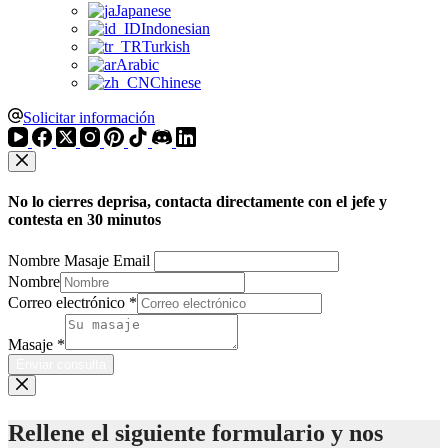
Japanese
Indonesian
Turkish
Arabic
Chinese
Solicitar información
No lo cierres deprisa, contacta directamente con el jefe y
contesta en 30 minutos
Nombre Masaje Email
Nombre
Correo electrónico
*
Masaje
*
Enviar consulta
Rellene el siguiente formulario y nos