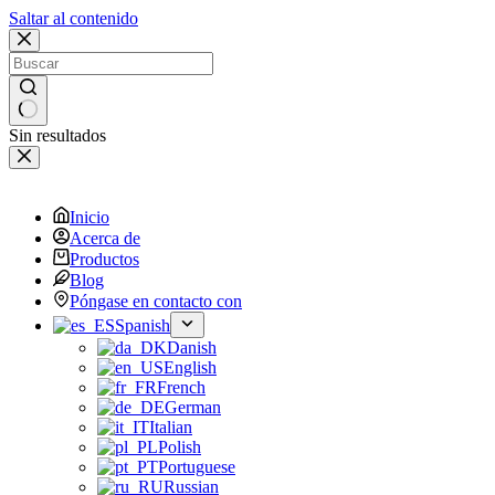
Saltar al contenido
Sin resultados
Inicio
Acerca de
Productos
Blog
Póngase en contacto con
Spanish
Danish
English
French
German
Italian
Polish
Portuguese
Russian