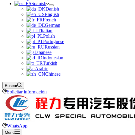
Spanish
Danish
English
French
German
Italian
Polish
Portuguese
Russian
Japanese
Indonesian
Turkish
Arabic
Chinese
Buscar
Solicitar información
WhatsApp
Menú