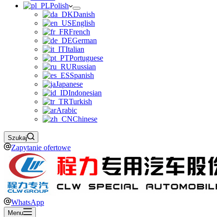
Polish
Danish
English
French
German
Italian
Portuguese
Russian
Spanish
Japanese
Indonesian
Turkish
Arabic
Chinese
Szukaj
Zapytanie ofertowe
WhatsApp
Menu