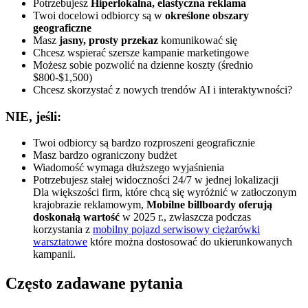
Potrzebujesz
Hiperlokalna, elastyczna reklama
Twoi docelowi odbiorcy są w
określone obszary
geograficzne
Masz
jasny, prosty przekaz
komunikować się
Chcesz wspierać szersze kampanie marketingowe
Możesz sobie pozwolić na dzienne koszty (średnio
$800-$1,500)
Chcesz skorzystać z nowych trendów AI i interaktywności?
NIE, jeśli:
Twoi odbiorcy są bardzo rozproszeni geograficznie
Masz bardzo ograniczony budżet
Wiadomość wymaga dłuższego wyjaśnienia
Potrzebujesz stałej widoczności 24/7 w jednej lokalizacji
Dla większości firm, które chcą się wyróżnić w zatłoczonym
krajobrazie reklamowym,
Mobilne billboardy oferują
doskonałą wartość
w 2025 r., zwłaszcza podczas
korzystania z
mobilny pojazd serwisowy ciężarówki
warsztatowe
które można dostosować do ukierunkowanych
kampanii.
Często zadawane pytania