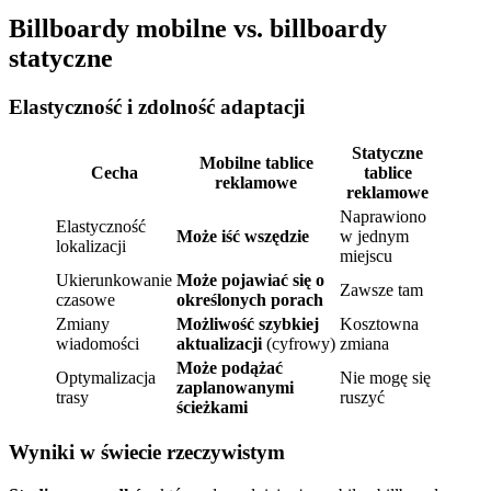
Billboardy mobilne vs. billboardy
statyczne
Elastyczność i zdolność adaptacji
Statyczne
Mobilne tablice
Cecha
tablice
reklamowe
reklamowe
Naprawiono
Elastyczność
Może iść wszędzie
w jednym
lokalizacji
miejscu
Ukierunkowanie
Może pojawiać się o
Zawsze tam
czasowe
określonych porach
Zmiany
Możliwość szybkiej
Kosztowna
wiadomości
aktualizacji
(cyfrowy)
zmiana
Może podążać
Optymalizacja
Nie mogę się
zaplanowanymi
trasy
ruszyć
ścieżkami
Wyniki w świecie rzeczywistym