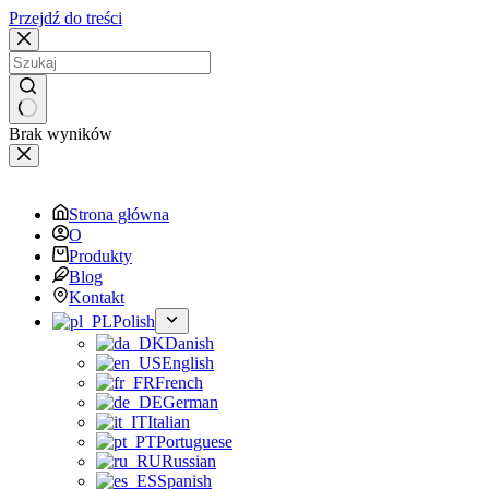
Przejdź do treści
Brak wyników
Strona główna
O
Produkty
Blog
Kontakt
Polish
Danish
English
French
German
Italian
Portuguese
Russian
Spanish