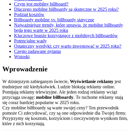
Czym jest mobilny billboard?
Dlaczego mobilne billboardy są skuteczne w 2025 roku?
Podział kosztów
Billboardy mobilne vs. billboardy statyczne
Najważniejsze trendy, które sprawią, że mobilne billboardy
będą tego warte w 2025 roku
Kluczowe branże korzystające z mobilnych billboardów
Potencjalne wady
Ostateczny werdykt: czy warto inwestować w 2025 roku?
Często zadawane pytania
Wnioski
Wprowadzenie
W dzisiejszym zabieganym świecie,
Wyświetlanie reklamy
jest
trudniejsze niż kiedykolwiek. Ludzie blokują reklamy online.
Pomijają reklamy telewizyjne. Ale jeden rodzaj reklamy wciąż
przyciąga uwagę:
mobilne billboardy
. Te ruchome reklamy stają
się coraz bardziej popularne w 2025 roku.
Czy mobilne billboardy są warte swojej ceny? Ten przewodnik
pomoże Ci zdecydować, czy są one odpowiednie dla Twojej firmy.
Przyjrzymy się kosztom, korzyściom i rzeczywistym wynikom firm,
które z nich korzystają.