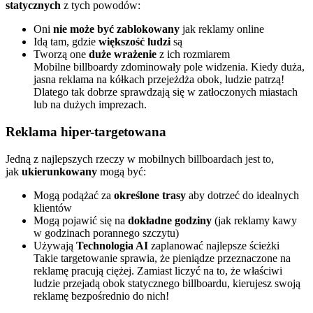
statycznych
z tych powodów:
Oni
nie może być zablokowany
jak reklamy online
Idą tam, gdzie
większość ludzi
są
Tworzą one
duże wrażenie
z ich rozmiarem
Mobilne billboardy zdominowały pole widzenia. Kiedy duża,
jasna reklama na kółkach przejeżdża obok, ludzie patrzą!
Dlatego tak dobrze sprawdzają się w zatłoczonych miastach
lub na dużych imprezach.
Reklama hiper-targetowana
Jedną z najlepszych rzeczy w mobilnych billboardach jest to,
jak
ukierunkowany
mogą być:
Mogą podążać za
określone trasy
aby dotrzeć do idealnych
klientów
Mogą pojawić się na
dokładne godziny
(jak reklamy kawy
w godzinach porannego szczytu)
Używają
Technologia AI
zaplanować najlepsze ścieżki
Takie targetowanie sprawia, że pieniądze przeznaczone na
reklamę pracują ciężej. Zamiast liczyć na to, że właściwi
ludzie przejadą obok statycznego billboardu, kierujesz swoją
reklamę bezpośrednio do nich!