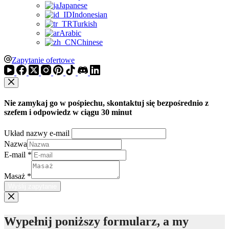
Japanese
Indonesian
Turkish
Arabic
Chinese
Zapytanie ofertowe
Nie zamykaj go w pośpiechu, skontaktuj się bezpośrednio z
szefem i odpowiedz w ciągu 30 minut
Układ nazwy e-mail
Nazwa
E-mail
*
Masaż
*
Wyślij zapytanie
Wypełnij poniższy formularz, a my