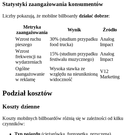
Statystyki zaangażowania konsumentów
Liczby pokazują, że mobilne billboardy
działać dobrze
:
Metryka
Wynik
Źródło
zaangażowania
Wzrost ruchu
30% (studium przypadku
Analog
pieszego
food trucka)
Impact
Wzrost
15% (studium przypadku
Analog
frekwencji na
festiwalu muzycznego)
Impact
wydarzeniach
Ogólne
Wysoka stawka ze
V12
zaangażowanie
względu na nieuniknioną
Marketing
w reklamę
widoczność
Podział kosztów
Koszty dzienne
Koszty mobilnych billboardów różnią się w zależności od kilku
czynników:
Typ pojazdu
(ciężarówka, furgonetka, przyczepa)