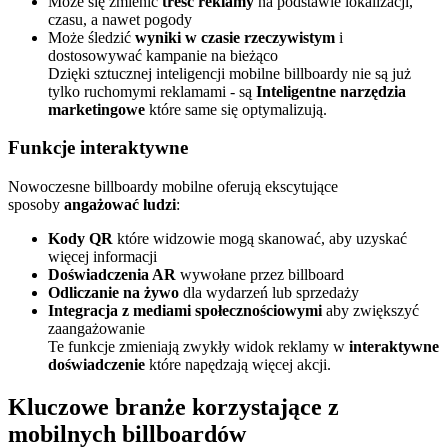
Może się zmienić
treść reklamy
na podstawie lokalizacji,
czasu, a nawet pogody
Może śledzić
wyniki w czasie rzeczywistym
i
dostosowywać kampanie na bieżąco
Dzięki sztucznej inteligencji mobilne billboardy nie są już
tylko ruchomymi reklamami - są
Inteligentne narzędzia
marketingowe
które same się optymalizują.
Funkcje interaktywne
Nowoczesne billboardy mobilne oferują ekscytujące
sposoby
angażować ludzi
:
Kody QR
które widzowie mogą skanować, aby uzyskać
więcej informacji
Doświadczenia AR
wywołane przez billboard
Odliczanie na żywo
dla wydarzeń lub sprzedaży
Integracja z mediami społecznościowymi
aby zwiększyć
zaangażowanie
Te funkcje zmieniają zwykły widok reklamy w
interaktywne
doświadczenie
które napędzają więcej akcji.
Kluczowe branże korzystające z
mobilnych billboardów