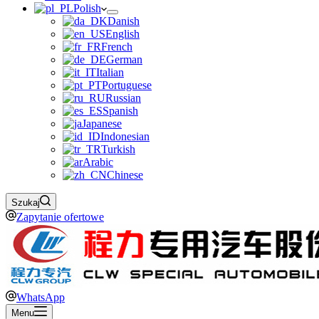
Polish
Danish
English
French
German
Italian
Portuguese
Russian
Spanish
Japanese
Indonesian
Turkish
Arabic
Chinese
Szukaj
Zapytanie ofertowe
WhatsApp
Menu