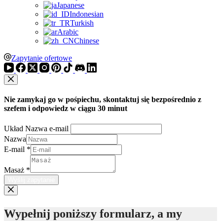
Japanese
Indonesian
Turkish
Arabic
Chinese
Zapytanie ofertowe
Nie zamykaj go w pośpiechu, skontaktuj się bezpośrednio z
szefem i odpowiedz w ciągu 30 minut
Układ Nazwa e-mail
Nazwa
E-mail
*
Masaż
*
Wyślij zapytanie
Wypełnij poniższy formularz, a my