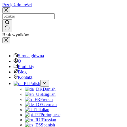
Przejdź do treści
Brak wyników
Strona główna
O
Produkty
Blog
Kontakt
Polish
Danish
English
French
German
Italian
Portuguese
Russian
Spanish