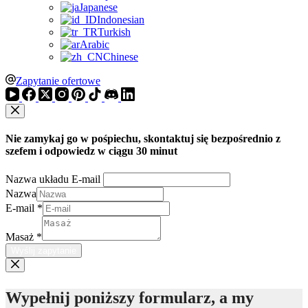
Japanese
Indonesian
Turkish
Arabic
Chinese
Zapytanie ofertowe
Nie zamykaj go w pośpiechu, skontaktuj się bezpośrednio z
szefem i odpowiedz w ciągu 30 minut
Nazwa układu E-mail
Nazwa
E-mail
*
Masaż
*
Wyślij zapytanie
Wypełnij poniższy formularz, a my