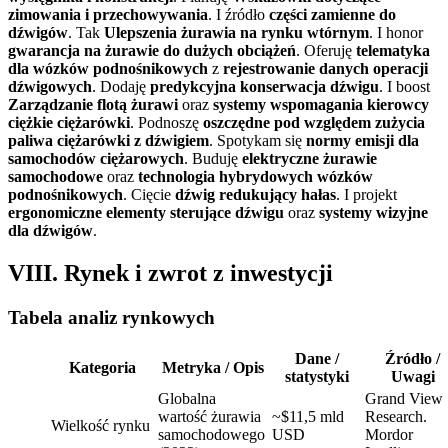
zimowania i przechowywania
. I źródło
części zamienne do
dźwigów
. Tak
Ulepszenia żurawia na rynku wtórnym
. I honor
gwarancja na żurawie do dużych obciążeń
. Oferuję
telematyka
dla wózków podnośnikowych
z
rejestrowanie danych operacji
dźwigowych
. Dodaję
predykcyjna konserwacja dźwigu
. I boost
Zarządzanie flotą żurawi
oraz
systemy wspomagania kierowcy
ciężkie ciężarówki
. Podnoszę
oszczędne pod względem zużycia
paliwa ciężarówki z dźwigiem
. Spotykam się
normy emisji dla
samochodów ciężarowych
. Buduję
elektryczne żurawie
samochodowe
oraz
technologia hybrydowych wózków
podnośnikowych
. Cięcie
dźwig redukujący hałas
. I projekt
ergonomiczne elementy sterujące dźwigu
oraz
systemy wizyjne
dla dźwigów
.
VIII. Rynek i zwrot z inwestycji
Tabela analiz rynkowych
Dane /
Źródło /
Kategoria
Metryka / Opis
statystyki
Uwagi
Globalna
Grand View
wartość żurawia
~$11,5 mld
Research.
Wielkość rynku
samochodowego
USD
Mordor