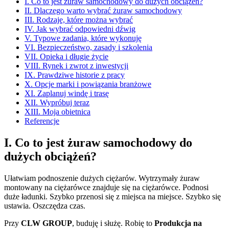
I. Co to jest żuraw samochodowy do dużych obciążeń?
II. Dlaczego warto wybrać żuraw samochodowy
III. Rodzaje, które można wybrać
IV. Jak wybrać odpowiedni dźwig
V. Typowe zadania, które wykonuję
VI. Bezpieczeństwo, zasady i szkolenia
VII. Opieka i długie życie
VIII. Rynek i zwrot z inwestycji
IX. Prawdziwe historie z pracy
X. Opcje marki i powiązania branżowe
XI. Zaplanuj windę i trasę
XII. Wypróbuj teraz
XIII. Moja obietnica
Referencje
I. Co to jest żuraw samochodowy do
dużych obciążeń?
Ułatwiam podnoszenie dużych ciężarów. Wytrzymały żuraw
montowany na ciężarówce znajduje się na ciężarówce. Podnosi
duże ładunki. Szybko przenosi się z miejsca na miejsce. Szybko się
ustawia. Oszczędza czas.
Przy
CLW GROUP
, buduję i służę. Robię to
Produkcja na