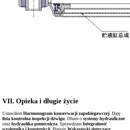
VII. Opieka i długie życie
Ustawiłem
Harmonogram konserwacji zapobiegawczej
. Daję
lista kontrolna inspekcji dźwigu
. Dbam o
systemy hydrauliczne
oraz
hydraulika pomocnicza
. Sprawdzam
Integralność
wysięgnika i konstrukcji
. Planuję
Wskazówki dotyczące