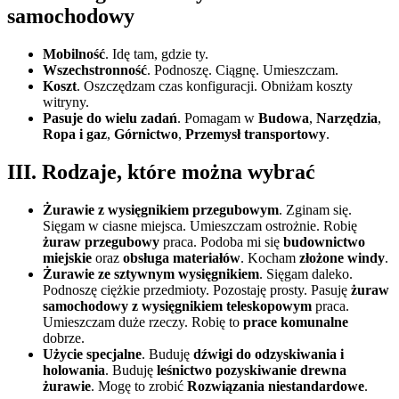
samochodowy
Mobilność
. Idę tam, gdzie ty.
Wszechstronność
. Podnoszę. Ciągnę. Umieszczam.
Koszt
. Oszczędzam czas konfiguracji. Obniżam koszty
witryny.
Pasuje do wielu zadań
. Pomagam w
Budowa
,
Narzędzia
,
Ropa i gaz
,
Górnictwo
,
Przemysł transportowy
.
III. Rodzaje, które można wybrać
Żurawie z wysięgnikiem przegubowym
. Zginam się.
Sięgam w ciasne miejsca. Umieszczam ostrożnie. Robię
żuraw przegubowy
praca. Podoba mi się
budownictwo
miejskie
oraz
obsługa materiałów
. Kocham
złożone windy
.
Żurawie ze sztywnym wysięgnikiem
. Sięgam daleko.
Podnoszę ciężkie przedmioty. Pozostaję prosty. Pasuję
żuraw
samochodowy z wysięgnikiem teleskopowym
praca.
Umieszczam duże rzeczy. Robię to
prace komunalne
dobrze.
Użycie specjalne
. Buduję
dźwigi do odzyskiwania i
holowania
. Buduję
leśnictwo pozyskiwanie drewna
żurawie
. Mogę to zrobić
Rozwiązania niestandardowe
.