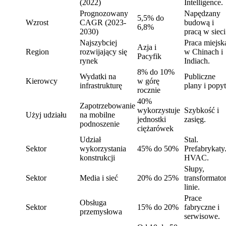
(2022)
Intelligence.
Prognozowany
Napędzany
5,5% do
Wzrost
CAGR (2023-
budową i
6,8%
2030)
pracą w sieci
Najszybciej
Praca miejsk
Azja i
Region
rozwijający się
w Chinach i
Pacyfik
rynek
Indiach.
8% do 10%
Wydatki na
Publiczne
Kierowcy
w górę
infrastrukturę
plany i popyt
rocznie
40%
Zapotrzebowanie
wykorzystuje
Szybkość i
Użyj udziału
na mobilne
jednostki
zasięg.
podnoszenie
ciężarówek
Udział
Stal.
Sektor
wykorzystania
45% do 50%
Prefabrykaty
konstrukcji
HVAC.
Słupy,
Sektor
Media i sieć
20% do 25%
transformator
linie.
Prace
Obsługa
Sektor
15% do 20%
fabryczne i
przemysłowa
serwisowe.