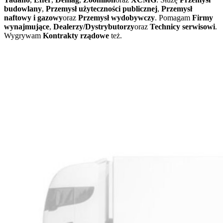
budowlany
,
Przemysł użyteczności publicznej
,
Przemysł
naftowy i gazowy
oraz
Przemysł wydobywczy
. Pomagam
Firmy
wynajmujące
,
Dealerzy/Dystrybutorzy
oraz
Technicy serwisowi
.
Wygrywam
Kontrakty rządowe
też.