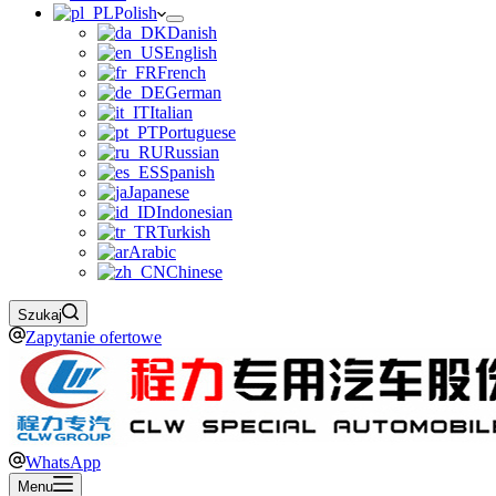
Polish
Danish
English
French
German
Italian
Portuguese
Russian
Spanish
Japanese
Indonesian
Turkish
Arabic
Chinese
Szukaj
Zapytanie ofertowe
WhatsApp
Menu