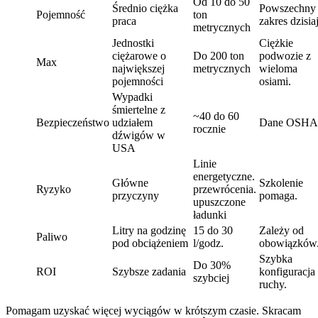
Od 10 do 50
Średnio ciężka
Powszechny
Pojemność
ton
praca
zakres dzisiaj
metrycznych
Jednostki
Ciężkie
ciężarowe o
Do 200 ton
podwozie z
Max
największej
metrycznych
wieloma
pojemności
osiami.
Wypadki
śmiertelne z
~40 do 60
Bezpieczeństwo
udziałem
Dane OSHA
rocznie
dźwigów w
USA
Linie
energetyczne.
Główne
Szkolenie
Ryzyko
przewrócenia.
przyczyny
pomaga.
upuszczone
ładunki
Litry na godzinę
15 do 30
Zależy od
Paliwo
pod obciążeniem
l/godz.
obowiązków
Szybka
Do 30%
ROI
Szybsze zadania
konfiguracja 
szybciej
ruchy.
Pomagam uzyskać więcej wyciągów w krótszym czasie. Skracam