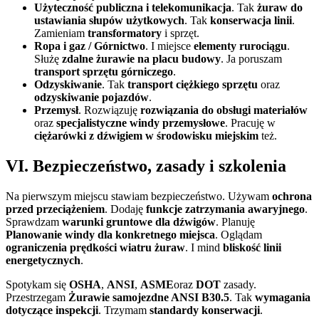
Użyteczność publiczna i telekomunikacja
. Tak
żuraw do
ustawiania słupów użytkowych
. Tak
konserwacja linii
.
Zamieniam
transformatory
i sprzęt.
Ropa i gaz / Górnictwo
. I miejsce
elementy rurociągu
.
Służę
zdalne żurawie na placu budowy
. Ja poruszam
transport sprzętu górniczego
.
Odzyskiwanie
. Tak
transport ciężkiego sprzętu
oraz
odzyskiwanie pojazdów
.
Przemysł
. Rozwiązuję
rozwiązania do obsługi materiałów
oraz
specjalistyczne windy przemysłowe
. Pracuję w
ciężarówki z dźwigiem w środowisku miejskim
też.
VI. Bezpieczeństwo, zasady i szkolenia
Na pierwszym miejscu stawiam bezpieczeństwo. Używam
ochrona
przed przeciążeniem
. Dodaję
funkcje zatrzymania awaryjnego
.
Sprawdzam
warunki gruntowe dla dźwigów
. Planuję
Planowanie windy dla konkretnego miejsca
. Oglądam
ograniczenia prędkości wiatru żuraw
. I mind
bliskość linii
energetycznych
.
Spotykam się
OSHA
,
ANSI
,
ASME
oraz
DOT
zasady.
Przestrzegam
Żurawie samojezdne ANSI B30.5
. Tak
wymagania
dotyczące inspekcji
. Trzymam
standardy konserwacji
.