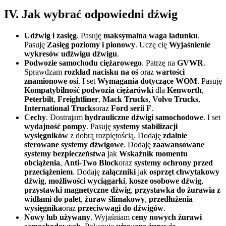
IV. Jak wybrać odpowiedni dźwig
Udźwig i zasięg
. Pasuję
maksymalna waga ładunku
.
Pasuję
Zasięg poziomy i pionowy
. Uczę cię
Wyjaśnienie
wykresów udźwigu dźwigu
.
Podwozie samochodu ciężarowego
. Patrzę na
GVWR
.
Sprawdzam
rozkład nacisku na oś
oraz
wartości
znamionowe osi
. I set
Wymagania dotyczące WOM
. Pasuję
Kompatybilność podwozia ciężarówki
dla
Kenworth
,
Peterbilt
,
Freightliner
,
Mack Trucks
,
Volvo Trucks
,
International Trucks
oraz
Ford serii F
.
Cechy
. Dostrajam
hydrauliczne dźwigi samochodowe
. I set
wydajność pompy
. Pasuję
systemy stabilizacji
wysięgników
z dobrą rozpiętością. Dodaję
zdalnie
sterowane systemy dźwigowe
. Dodaję
zaawansowane
systemy bezpieczeństwa
jak
Wskaźnik momentu
obciążenia
,
Anti-Two Block
oraz
systemy ochrony przed
przeciążeniem
. Dodaję
załączniki
jak
osprzęt chwytakowy
dźwig
,
możliwości wyciągarki
,
kosze osobowe dźwig
,
przystawki magnetyczne dźwig
,
przystawka do żurawia z
widłami do palet
,
żuraw ślimakowy
,
przedłużenia
wysięgnika
oraz
przeciwwagi do dźwigów
.
Nowy lub używany
. Wyjaśniam
ceny nowych żurawi