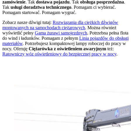
zamówienie
. Tak
dostawa pojazdu
. Tak
obsługa posprzedażna
.
Tak
usługi doradztwa technicznego
. Pomagam ci wybierać.
Pomagam startować. Pomagam wygrać.
Zobacz nasze dźwigi tutaj:
Rozwiązania dla ciężkich dźwigów
montowanych na samochodach ciężarowych
. Można również
wyświetlić pełny
Gama żurawi samojezdnych
. Potrzebna pełna flota
do wind i ładunków. Pomagam z pełnym
Linia pojazdów do obsługi
materiałów
. Potrzebujesz kompaktowej lampy roboczej do pracy w
nocy. Oferuję
Ciężarówka z oświetleniem awaryjnym
też:
Ratowniczy wóz oświetleniowy do bezpiecznej pracy w nocy
.