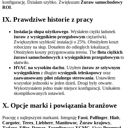
konfigurację. Działam szybko. Zwiększam
Żuraw samochodowy
ROI
.
IX. Prawdziwe historie z pracy
Instalacja słupa użytkowego
. Wysłałem ciężki ładunek
żuraw z wysięgnikiem przegubowym
ciężarówki.
Zwiększyłem szybkość instalacji o 25%. Obniżyłem koszt
robocizny na słup. Dotarłem do odległych lokalizacji.
Obniżyłem koszty przygotowania terenu. The
flota ciężkich
żurawi samochodowych z wysięgnikiem przegubowym
to
ułatwiło.
HVAC na wysokim dachu
. Użyłem
żuraw ze sztywnym
wysięgnikiem
z długim
wysięgnik teleskopowy
oraz
zaawansowany pilot zdalnego sterowania
. Ustawiłem
wszystkie jednostki w jeden dzień. Drogi były otwarte.
Wykorzystałem jedno małe miejsce konfiguracji. Unikałem
skomplikowanych ustawień.
X. Opcje marki i powiązania branżowe
Pracuję z najlepszymi markami. Integruję
Fassi
,
Palfinger
,
Hiab
,
Cargotec
,
Terex
,
Liebherr
,
Manitowoc
,
Żuraw krajowy
,
Tadano
,
Effer
,
Demag
,
Zoomlion
oraz
XCMG
. Służę
Przemysł