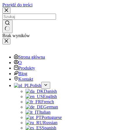
Przejdź do treści
Brak wyników
Strona główna
O
Produkty
Blog
Kontakt
Polish
Danish
English
French
German
Italian
Portuguese
Russian
Spanish