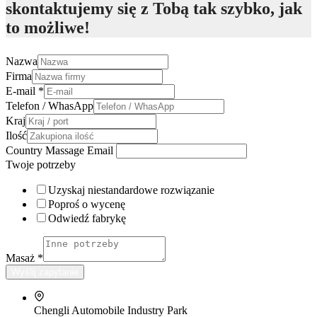
skontaktujemy się z Tobą tak szybko, jak
to możliwe!
Nazwa
Firma
E-mail
*
Telefon / WhasApp
Kraj
Ilość
Country Massage Email
Twoje potrzeby
Uzyskaj niestandardowe rozwiązanie
Poproś o wycenę
Odwiedź fabrykę
Masaż
*
Wyślij zapytanie
Chengli Automobile Industry Park