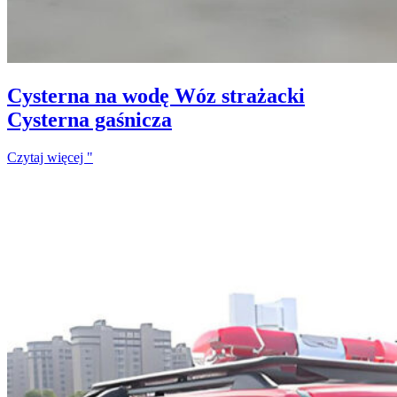
Cysterna na wodę Wóz strażacki
Cysterna gaśnicza
Czytaj więcej "