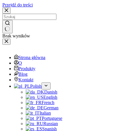
Przejdź do treści
Brak wyników
Strona główna
O
Produkty
Blog
Kontakt
Polish
Danish
English
French
German
Italian
Portuguese
Russian
Spanish