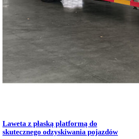
Laweta z płaską platformą do
skutecznego odzyskiwania pojazdów