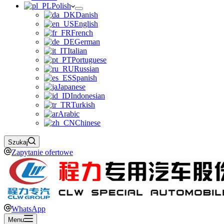
Polish
Danish
English
French
German
Italian
Portuguese
Russian
Spanish
Japanese
Indonesian
Turkish
Arabic
Chinese
Szukaj
Zapytanie ofertowe
WhatsApp
Menu