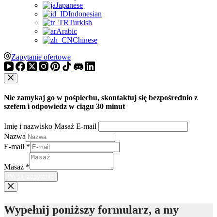
Japanese
Indonesian
Turkish
Arabic
Chinese
Zapytanie ofertowe
Nie zamykaj go w pośpiechu, skontaktuj się bezpośrednio z
szefem i odpowiedz w ciągu 30 minut
Imię i nazwisko Masaż E-mail
Nazwa
E-mail
*
Masaż
*
Wyślij zapytanie
Wypełnij poniższy formularz, a my