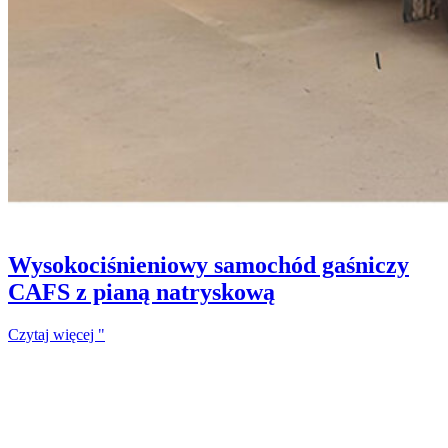
Wysokociśnieniowy samochód gaśniczy
CAFS z pianą natryskową
Czytaj więcej "