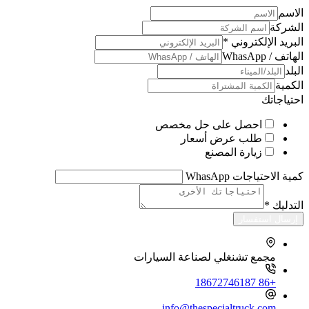
الاسم
الشركة
البريد الإلكتروني
*
الهاتف / WhasApp
البلد
الكمية
احتياجاتك
احصل على حل مخصص
طلب عرض أسعار
زيارة المصنع
كمية الاحتياجات WhasApp
التدليك
*
إرسال استفسار
مجمع تشنغلي لصناعة السيارات
+86 18672746187
info@thespecialtruck.com