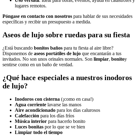
Uso versátil
: Ideal para obras, eventos, ayuda en catástrofes y
lugares remotos.
Póngase en contacto con nosotros
para hablar de sus necesidades
específicas y recibir un presupuesto a medida.
Aseos de lujo sobre ruedas para su fiesta
¿Está buscando
bonitos baños
para tu fiesta al aire libre?
Disponemos de
aseos portátiles de lujo
que encantarán a tus
invitados. No son unos orinales normales. Son
limpiar
,
bonito
y
sentirse como en un baño de verdad.
¿Qué hace especiales a nuestros inodoros
de lujo?
Inodoros con cisterna
(¡como en casa!)
Agua corriente
lavarse las manos
Aire acondicionado
para los días calurosos
Calefacción
para los días fríos
Música interior
para hacerlo bonito
Luces bonitas
por lo que se ve bien
Limpiar todo el tiempo