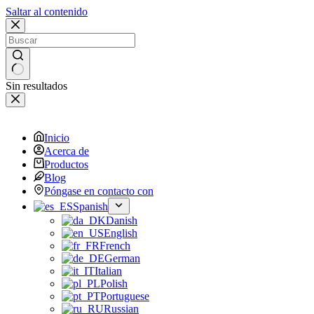
Saltar al contenido
Sin resultados
Inicio
Acerca de
Productos
Blog
Póngase en contacto con
Spanish
Danish
English
French
German
Italian
Polish
Portuguese
Russian