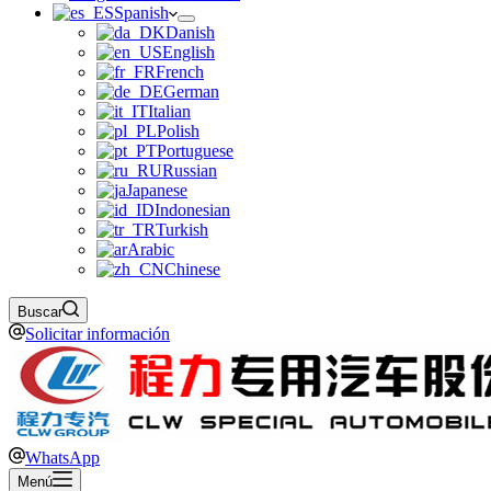
Spanish
Danish
English
French
German
Italian
Polish
Portuguese
Russian
Japanese
Indonesian
Turkish
Arabic
Chinese
Buscar
Solicitar información
WhatsApp
Menú