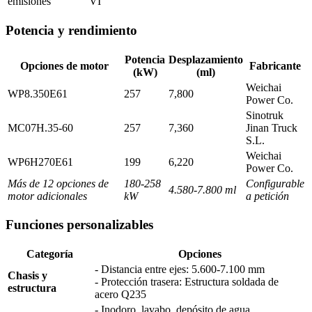
emisiones
VI
Potencia y rendimiento
Potencia
Desplazamiento
Opciones de motor
Fabricante
(kW)
(ml)
Weichai
WP8.350E61
257
7,800
Power Co.
Sinotruk
MC07H.35-60
257
7,360
Jinan Truck
S.L.
Weichai
WP6H270E61
199
6,220
Power Co.
Más de 12 opciones de
180-258
Configurable
4.580-7.800 ml
motor adicionales
kW
a petición
Funciones personalizables
Categoría
Opciones
- Distancia entre ejes: 5.600-7.100 mm
Chasis y
- Protección trasera: Estructura soldada de
estructura
acero Q235
- Inodoro, lavabo, depósito de agua