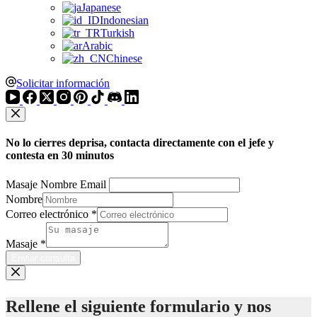
Japanese
Indonesian
Turkish
Arabic
Chinese
Solicitar información
No lo cierres deprisa, contacta directamente con el jefe y
contesta en 30 minutos
Masaje Nombre Email
Nombre
Correo electrónico
*
Masaje
*
Enviar consulta
Rellene el siguiente formulario y nos