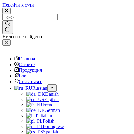
Перейти к сути
Ничего не найдено
Главная
О сайте
Продукция
Блог
Связаться с
Russian
Danish
English
French
German
Italian
Polish
Portuguese
Spanish