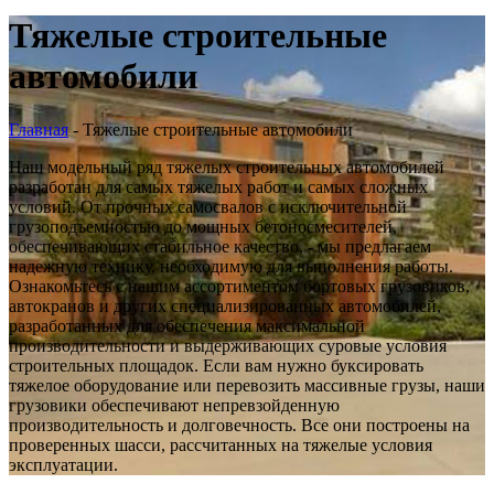
Тяжелые строительные
автомобили
Главная
-
Тяжелые строительные автомобили
Наш модельный ряд тяжелых строительных автомобилей
разработан для самых тяжелых работ и самых сложных
условий. От прочных самосвалов с исключительной
грузоподъемностью до мощных бетоносмесителей,
обеспечивающих стабильное качество, - мы предлагаем
надежную технику, необходимую для выполнения работы.
Ознакомьтесь с нашим ассортиментом бортовых грузовиков,
автокранов и других специализированных автомобилей,
разработанных для обеспечения максимальной
производительности и выдерживающих суровые условия
строительных площадок. Если вам нужно буксировать
тяжелое оборудование или перевозить массивные грузы, наши
грузовики обеспечивают непревзойденную
производительность и долговечность. Все они построены на
проверенных шасси, рассчитанных на тяжелые условия
эксплуатации.