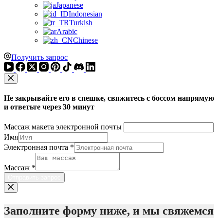
Japanese
Indonesian
Turkish
Arabic
Chinese
Получить запрос
Не закрывайте его в спешке, свяжитесь с боссом напрямую
и ответьте через 30 минут
Массаж макета электронной почты
Имя
Электронная почта
*
Массаж
*
Отправить запрос
Заполните форму ниже, и мы свяжемся