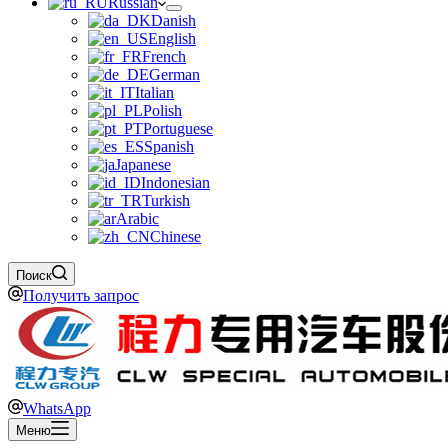
Russian
Danish
English
French
German
Italian
Polish
Portuguese
Spanish
Japanese
Indonesian
Turkish
Arabic
Chinese
Поиск
Получить запрос
WhatsApp
Меню