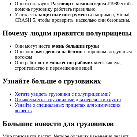
Они используют
Разговор с компьютером J1939
чтобы
помочь грузовику работать правильно
У них есть
защитные инструменты
например, Virtual
CRASH 5, чтобы проверить, насколько они безопасны.
Почему людям нравятся полуприцепы
Они могут нести
очень большие грузы
Они экономят
деньги на бензин
с хорошим воздушным
потоком
Они работают в
множество рабочих мест
как еда,
строительство и перемещение вещей
Узнайте больше о грузовиках
Хотите увидеть грузовики с полуприцепами?
Ознакомьтесь с грузовиками для перевозки грунта
Узнайте о специальных прицепах для химических
веществ
Большие новости для грузовиков
Мир грузовиков растет! Четыре больших изменения делают