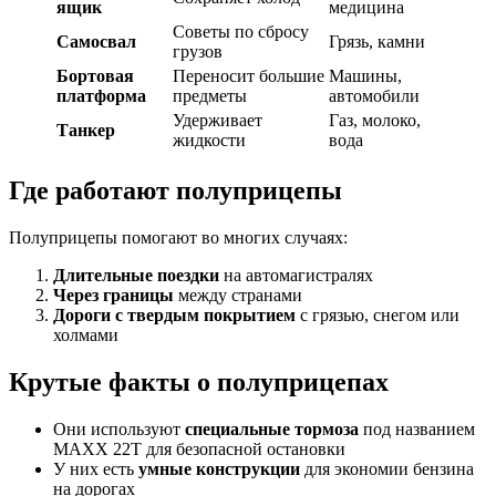
ящик
медицина
Советы по сбросу
Самосвал
Грязь, камни
грузов
Бортовая
Переносит большие
Машины,
платформа
предметы
автомобили
Удерживает
Газ, молоко,
Танкер
жидкости
вода
Где работают полуприцепы
Полуприцепы помогают во многих случаях:
Длительные поездки
на автомагистралях
Через границы
между странами
Дороги с твердым покрытием
с грязью, снегом или
холмами
Крутые факты о полуприцепах
Они используют
специальные тормоза
под названием
MAXX 22T для безопасной остановки
У них есть
умные конструкции
для экономии бензина
на дорогах