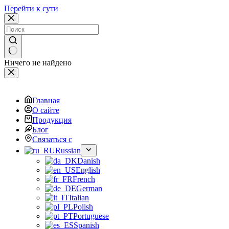
Перейти к сути
Ничего не найдено
Главная
О сайте
Продукция
Блог
Связаться с
Russian
Danish
English
French
German
Italian
Polish
Portuguese
Spanish