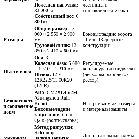
Полезная нагрузка
:
лестницы и
33 200 кг
гидравлические баки
Собственный вес
: 6
800 кг
Общий размер
: 13
000 × 2 550 × 2 900
Боковые/задние ворота
Размеры
мм
11 или 13-дверные
Грузовой ящик
: 12
конструкции
850 × 2 410 × 600 мм
Оси
: 3
Колесная база
: 6 680
Регулируемые
+ 1 310 + 1 310 мм
конфигурации подвески
Шасси и оси
Шины
: 12 ×
(несколько вариантов
12R22.5/11.00R20
рессор)
(12PR)
ABS
: CM2XL4S/2M
(Guangzhou Ruili
Безопасность
Kemi)
Настраиваемые размеры
и соблюдение
Боковые/задние
и материалы защиты
норм
защитники
: Сталь
Q235 (болты/сварка)
Метод разгрузки
:
Sidedump
Дополнительные схемы
Механизм
Задняя защита
: