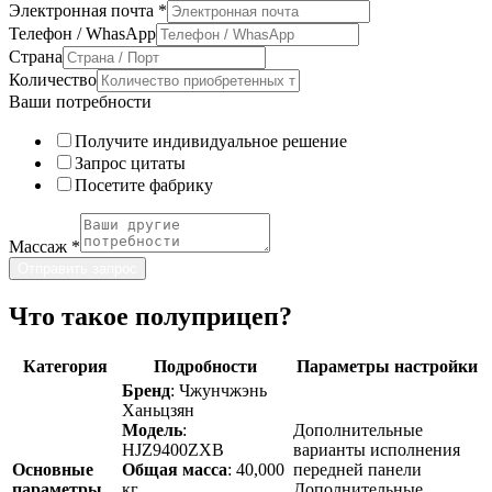
Электронная почта
*
Телефон / WhasApp
Страна
Количество
Ваши потребности
Получите индивидуальное решение
Запрос цитаты
Посетите фабрику
Массаж
*
Отправить запрос
Что такое полуприцеп?
Категория
Подробности
Параметры настройки
Бренд
: Чжунчжэнь
Ханьцзян
Модель
:
Дополнительные
HJZ9400ZXB
варианты исполнения
Основные
Общая масса
: 40,000
передней панели
параметры
кг
Дополнительные