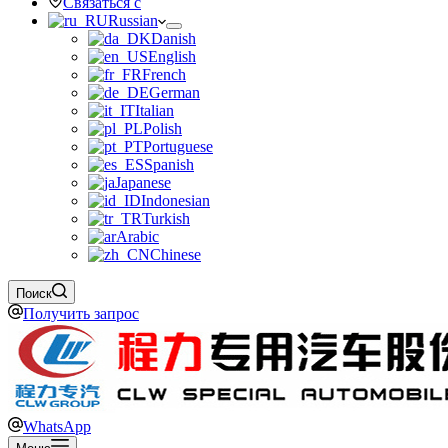
Связаться с
Russian
Danish
English
French
German
Italian
Polish
Portuguese
Spanish
Japanese
Indonesian
Turkish
Arabic
Chinese
Поиск
Получить запрос
WhatsApp