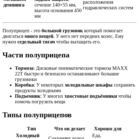
расположения
демпинга
сечение 140×55 мм,
гидравлических систем
высота основания 450
мм
Полуприцеп - это
большой грузовик
который помогает
двигаться
много вещей
. У него нет передних колес. Ему
нужен
седельный тягач
чтобы вытащить его.
Части полуприцепа
Тормоза
: Дисковые пневматические тормоза MAXX
22T быстро и безопасно останавливают большие
грузовики
Коробка
: У некоторых
холодильные шкафы
сохранять
продукты холодными
Подъемник
: У многих
хвостовые подъёмники
чтобы
помочь погрузить вещи
Типы полуприцепов
Тип
Что он делает
Хорошо для
Холодный
Еда,
Сохраняет холод