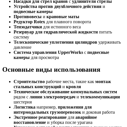
Насадки для стрел кранов
с
удлинители стрелы
Устройства против двухблочного действия
и
подвесные камеры
Противовесы
и
крановые маты
Редуктор Rotex
для плавного поворота
Тензодатчики
для истинного веса
Резервуар для гидравлической жидкости
питать
систему
Телескопические уплотнения цилиндров
удерживать
давление
Система управления UpperWorks
с
подвесные
камеры
для просмотра
Основные виды использования
Строительство
рабочие места, такие как
монтаж
стальных конструкций
и
кровля
Техническое обслуживание коммунальных систем
рядом с
линии электропередач
и
телекоммуникации
шестерня
Логистика
например,
приложения для
интермодальных грузоперевозок
и доковая работа
Экстренное реагирование
для
аварийное
восстановление
и уборка после урагана