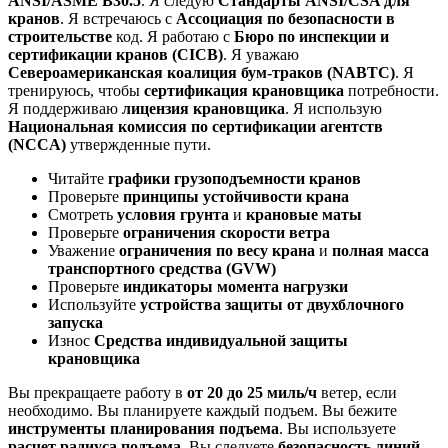
ANSI/ASME B30.5
. Я следую
Стандарты ANSI/CSA для
кранов
. Я встречаюсь с
Ассоциация по безопасности в
строительстве
код. Я работаю с
Бюро по инспекции и
сертификации кранов (CICB)
. Я уважаю
Североамериканская коалиция бум-траков (NABTC)
. Я
тренируюсь, чтобы
сертификация крановщика
потребности.
Я поддерживаю
лицензия крановщика
. Я использую
Национальная комиссия по сертификации агентств
(NCCA)
утвержденные пути.
Читайте
графики грузоподъемности кранов
Проверьте
принципы устойчивости крана
Смотреть
условия грунта
и
крановые маты
Проверьте
ограничения скорости ветра
Уважение
ограничения по весу крана
и
полная масса
транспортного средства (GVW)
Проверьте
индикаторы момента нагрузки
Используйте
устройства защиты от двухблочного
запуска
Износ
Средства индивидуальной защиты
крановщика
Вы прекращаете работу в
от 20 до 25 миль/ч
ветер, если
необходимо. Вы планируете каждый подъем. Вы бежите
инструменты планирования подъема
. Вы используете
расчет радиуса подъема
. Вы следуете
безопасность линий