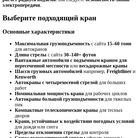
электропередачи
.
Выберите подходящий кран
Основные характеристики
Максимальная грузоподъемность
с сайта
15–60 тонн
для автокранов
Длина стрелы
с сайта
30–140+ футов
Вантажные автомобили с подъемным краном для
пересеченной местности
или
весьдорожные краны
Шасси грузовых автомобилей
например,
Freightliner
и
Kenworth
Автокраны с четырехосевой стрелой
для больших
работ
Номинальная мощность крана
для рабочих циклов
Автокраны большой грузоподъемности
для тяжелых
пик
Компактные телескопические краны
для тесных
дворов
Крани, устойчивые к воздействию погодных условий
для дождя или снега
Пределы отклонения стрелы
для контроля
Схема телескопической стрелы
обучать команды