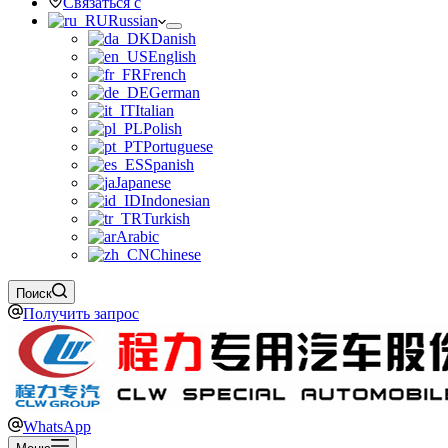
Связаться с
Russian
Danish
English
French
German
Italian
Polish
Portuguese
Spanish
Japanese
Indonesian
Turkish
Arabic
Chinese
Поиск
Получить запрос
WhatsApp