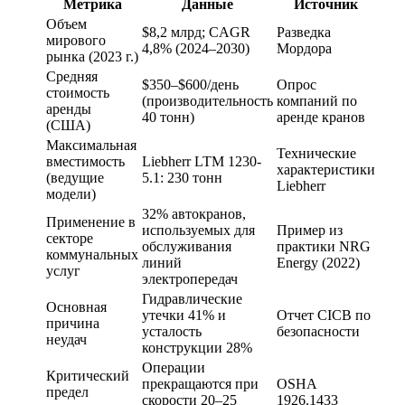
Метрика
Данные
Источник
Объем
$8,2 млрд; CAGR
Разведка
мирового
4,8% (2024–2030)
Мордора
рынка (2023 г.)
Средняя
$350–$600/день
Опрос
стоимость
(производительность
компаний по
аренды
40 тонн)
аренде кранов
(США)
Максимальная
Технические
вместимость
Liebherr LTM 1230-
характеристики
(ведущие
5.1: 230 тонн
Liebherr
модели)
32% автокранов,
Применение в
используемых для
Пример из
секторе
обслуживания
практики NRG
коммунальных
линий
Energy (2022)
услуг
электропередач
Гидравлические
Основная
утечки 41% и
Отчет CICB по
причина
усталость
безопасности
неудач
конструкции 28%
Операции
Критический
прекращаются при
OSHA
предел
скорости 20–25
1926.1433