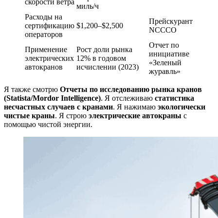
скорости ветра
миль/ч
Расходы на
Прейскурант
сертификацию
$1,200–$2,500
NCCCO
операторов
Отчет по
Применение
Рост доли рынка
инициативе
электрических
12% в годовом
«Зеленый
автокранов
исчислении (2023)
журавль»
Я также смотрю
Отчеты по исследованию рынка кранов
(Statista/Mordor Intelligence)
. Я отслеживаю
статистика
несчастных случаев с кранами
. Я нажимаю
экологически
чистые краны
. Я строю
электрические автокраны
с
помощью чистой энергии.