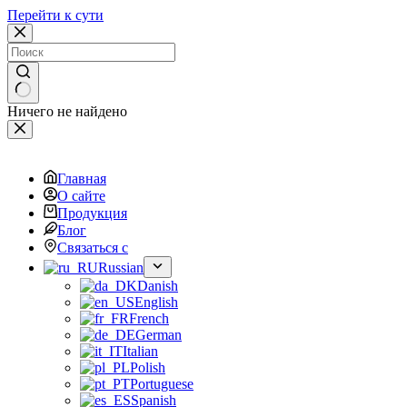
Перейти к сути
Ничего не найдено
Главная
О сайте
Продукция
Блог
Связаться с
Russian
Danish
English
French
German
Italian
Polish
Portuguese
Spanish