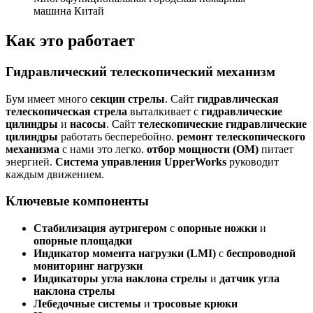
машина Китай
Как это работает
Гидравлический телескопический механизм
Бум имеет много
секции стрелы
. Сайт
гидравлическая
телескопическая стрела
выталкивает с
гидравлические
цилиндры
и
насосы
. Сайт
телескопические гидравлические
цилиндры
работать бесперебойно.
ремонт телескопического
механизма
с нами это легко.
отбор мощности (ОМ)
питает
энергией.
Система управления UpperWorks
руководит
каждым движением.
Ключевые компоненты
Стабилизация аутригером
с
опорные ножки
и
опорные площадки
Индикатор момента нагрузки (LMI)
с
беспроводной
мониторинг нагрузки
Индикаторы угла наклона стрелы
и
датчик угла
наклона стрелы
Лебедочные системы
и
тросовые крюки