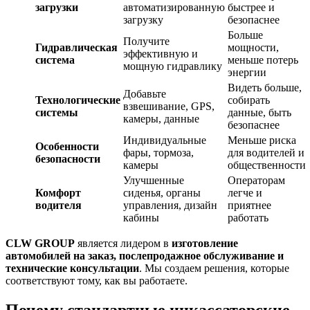
загрузки
автоматизированную
быстрее и
загрузку
безопаснее
Больше
Получите
Гидравлическая
мощности,
эффективную и
система
меньше потерь
мощную гидравлику
энергии
Видеть больше,
Добавьте
Технологические
собирать
взвешивание, GPS,
системы
данные, быть
камеры, данные
безопаснее
Индивидуальные
Меньше риска
Особенности
фары, тормоза,
для водителей и
безопасности
камеры
общественности
Улучшенные
Операторам
Комфорт
сиденья, органы
легче и
водителя
управления, дизайн
приятнее
кабины
работать
CLW GROUP
является лидером в
изготовление
автомобилей на заказ, послепродажное обслуживание и
технические консультации
. Мы создаем решения, которые
соответствуют тому, как вы работаете.
Почему стандартные инкассаторские