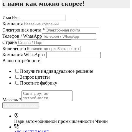
с вами как можно скорее!
Имя
Компания
Электронная почта
*
Телефон / WhasApp
Страна
Количество
Компания WhasApp /
Ваши потребности
Получите индивидуальное решение
Запрос цитаты
Посетите фабрику
Массаж
*
Отправить запрос
Парк автомобильной промышленности Чэнли