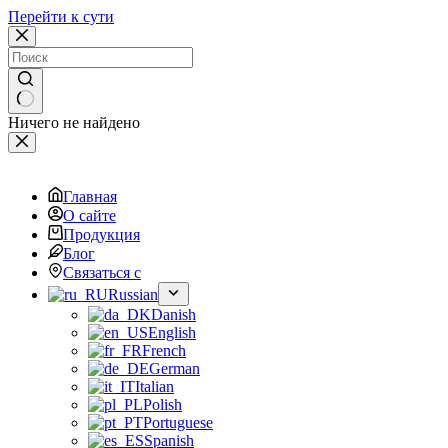
Перейти к сути
Ничего не найдено
Главная
О сайте
Продукция
Блог
Связаться с
Russian
Danish
English
French
German
Italian
Polish
Portuguese
Spanish