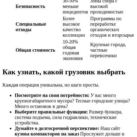
30-50%
Зоны сбора с
Безопасность
меньше
высокой
инцидентов
проходимостью
Более
Программы по
Специальные
высокое
переработке
отходы
качество
органических
коллекции
отходов и вторсырья
10-20%
Крупные города,
общая
Общая стоимость
частные
годовая
перевозчики
экономия
Как узнать, какой грузовик выбрать
Каждая операция уникальна, но шаги просты.
Посмотрите на свои потребности:
У вас много
крупногабаритного мусора? Тесные городские улицы?
Много остановок в день?
Выберите правильные функции:
Размер бункера,
система подъема, сила гидравлики, технические
устройства.
Думайте о долгосрочной перспективе:
Наш сайт
кузова компакторов на заказ
Прослужит дольше и