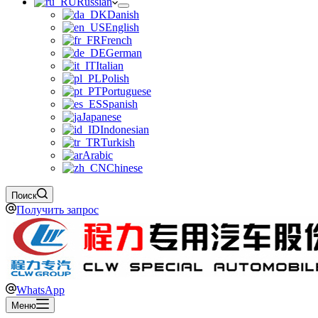
Russian
Danish
English
French
German
Italian
Polish
Portuguese
Spanish
Japanese
Indonesian
Turkish
Arabic
Chinese
Поиск
Получить запрос
WhatsApp
Меню