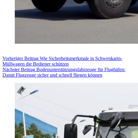
Vorheriger
Beitrag
Wie Sicherheitsmerkmale in Schwenkarm-
Müllwagen die Bediener schützen
Nächster
Beitrag
Bodenunterstützungsfahrzeuge für Flughäfen:
Damit Flugzeuge sicher und schnell fliegen können