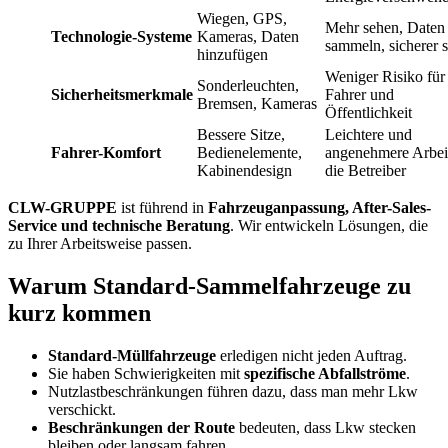
Wiegen, GPS,
Mehr sehen, Daten
Technologie-Systeme
Kameras, Daten
sammeln, sicherer s
hinzufügen
Weniger Risiko für
Sonderleuchten,
Sicherheitsmerkmale
Fahrer und
Bremsen, Kameras
Öffentlichkeit
Bessere Sitze,
Leichtere und
Fahrer-Komfort
Bedienelemente,
angenehmere Arbeit
Kabinendesign
die Betreiber
CLW-GRUPPE
ist führend in
Fahrzeuganpassung, After-Sales-
Service und technische Beratung
. Wir entwickeln Lösungen, die
zu Ihrer Arbeitsweise passen.
Warum Standard-Sammelfahrzeuge zu
kurz kommen
Standard-Müllfahrzeuge
erledigen nicht jeden Auftrag.
Sie haben Schwierigkeiten mit
spezifische Abfallströme
.
Nutzlastbeschränkungen führen dazu, dass man mehr Lkw
verschickt.
Beschränkungen der Route
bedeuten, dass Lkw stecken
bleiben oder langsam fahren.