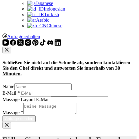
Japanese
Indonesian
Turkish
Arabic
Chinese
Anfrage erhalten
Schließen Sie nicht auf die Schnelle ab, sondern kontaktieren
Sie den Chef direkt und antworten Sie innerhalb von 30
Minuten.
Name
E-Mail
*
Massage Layout E-Mail
Massage
*
Anfrage senden