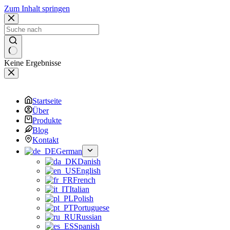
Zum Inhalt springen
Keine Ergebnisse
Startseite
Über
Produkte
Blog
Kontakt
German
Danish
English
French
Italian
Polish
Portuguese
Russian
Spanish