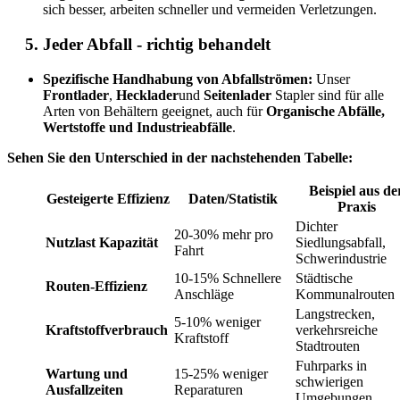
sich besser, arbeiten schneller und vermeiden Verletzungen.
Jeder Abfall - richtig behandelt
Spezifische Handhabung von Abfallströmen:
Unser
Frontlader
,
Hecklader
und
Seitenlader
Stapler sind für alle
Arten von Behältern geeignet, auch für
Organische Abfälle,
Wertstoffe und Industrieabfälle
.
Sehen Sie den Unterschied in der nachstehenden Tabelle:
Beispiel aus de
Gesteigerte Effizienz
Daten/Statistik
Praxis
Dichter
20-30% mehr pro
Nutzlast Kapazität
Siedlungsabfall,
Fahrt
Schwerindustrie
10-15% Schnellere
Städtische
Routen-Effizienz
Anschläge
Kommunalrouten
Langstrecken,
5-10% weniger
Kraftstoffverbrauch
verkehrsreiche
Kraftstoff
Stadtrouten
Fuhrparks in
Wartung und
15-25% weniger
schwierigen
Ausfallzeiten
Reparaturen
Umgebungen