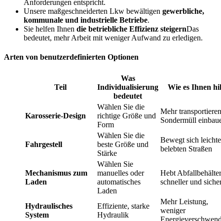
Anforderungen entspricht.
Unsere maßgeschneiderten Lkw bewältigen
gewerbliche,
kommunale und industrielle Betriebe
.
Sie helfen Ihnen
die betriebliche Effizienz steigern
Das
bedeutet, mehr Arbeit mit weniger Aufwand zu erledigen.
Arten von benutzerdefinierten Optionen
Was
Teil
Individualisierung
Wie es Ihnen hil
bedeutet
Wählen Sie die
Mehr transportieren
Karosserie-Design
richtige Größe und
Sondermüll einbau
Form
Wählen Sie die
Bewegt sich leichte
Fahrgestell
beste Größe und
belebten Straßen
Stärke
Wählen Sie
Mechanismus zum
manuelles oder
Hebt Abfallbehälte
Laden
automatisches
schneller und siche
Laden
Mehr Leistung,
Hydraulisches
Effiziente, starke
weniger
System
Hydraulik
Energieverschwen