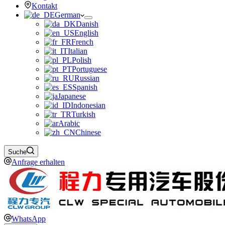
Kontakt
German
Danish
English
French
Italian
Polish
Portuguese
Russian
Spanish
Japanese
Indonesian
Turkish
Arabic
Chinese
Suche
Anfrage erhalten
WhatsApp