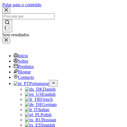
Pular para o conteúdo
Sem resultados
Início
Sobre
Produtos
Blogue
Contacto
Portuguese
Danish
English
French
German
Italian
Polish
Russian
Spanish