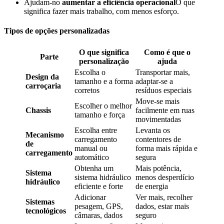
Ajudam-no
aumentar a eficiência operacional
O que
significa fazer mais trabalho, com menos esforço.
Tipos de opções personalizadas
O que significa
Como é que o
Parte
personalização
ajuda
Escolha o
Transportar mais,
Design da
tamanho e a forma
adaptar-se a
carroçaria
corretos
resíduos especiais
Move-se mais
Escolher o melhor
Chassis
facilmente em ruas
tamanho e força
movimentadas
Escolha entre
Levanta os
Mecanismo
carregamento
contentores de
de
manual ou
forma mais rápida e
carregamento
automático
segura
Obtenha um
Mais potência,
Sistema
sistema hidráulico
menos desperdício
hidráulico
eficiente e forte
de energia
Adicionar
Ver mais, recolher
Sistemas
pesagem, GPS,
dados, estar mais
tecnológicos
câmaras, dados
seguro