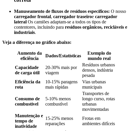
Manuseamento de fluxos de resíduos específicos:
O nosso
carregador frontal
,
carregador traseiro
e
carregador
lateral
Os camiões adaptam-se a todos os tipos de
contentores, incluindo para
resíduos orgânicos, recicláveis e
industriais
.
Veja a diferença no gráfico abaixo:
Aumento da
Exemplo do
Dados/Estatísticas
eficiência
mundo real
Resíduos urbanos
Capacidade
20-30% mais por
densos, indústria
de carga útil
viagem
pesada
Eficiência da
10-15% paragens
Vias urbanas
rota
mais rápidas
municipais
Transportes de
Consumo de
5-10% menos
longo curso, rotas
combustível
combustível
urbanas
movimentadas
Manutenção e
15-25% menos
Frotas em
tempo de
reparações
ambientes difíceis
inatividade