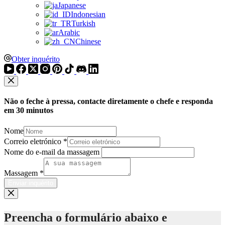
Japanese
Indonesian
Turkish
Arabic
Chinese
Obter inquérito
Não o feche à pressa, contacte diretamente o chefe e responda
em 30 minutos
Nome
Correio eletrónico
*
Nome do e-mail da massagem
Massagem
*
Enviar inquérito
Preencha o formulário abaixo e