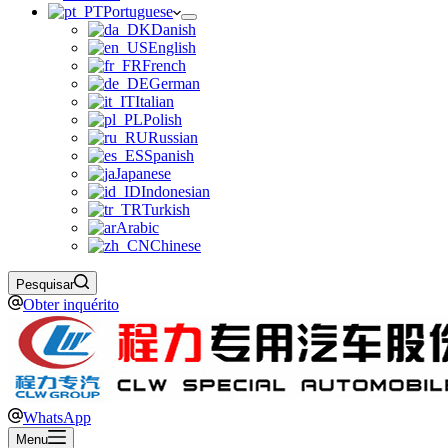
Portuguese
Danish
English
French
German
Italian
Polish
Russian
Spanish
Japanese
Indonesian
Turkish
Arabic
Chinese
Pesquisar
Obter inquérito
WhatsApp
Menu