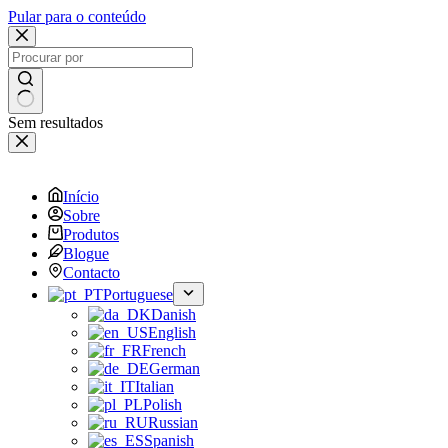
Pular para o conteúdo
Sem resultados
Início
Sobre
Produtos
Blogue
Contacto
Portuguese
Danish
English
French
German
Italian
Polish
Russian
Spanish