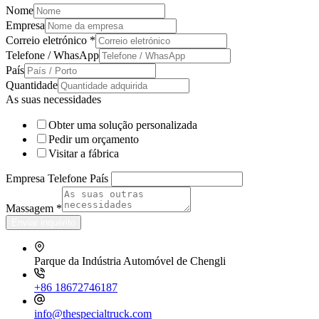
Nome
Empresa
Correio eletrónico
*
Telefone / WhasApp
País
Quantidade
As suas necessidades
Obter uma solução personalizada
Pedir um orçamento
Visitar a fábrica
Empresa Telefone País
Massagem
*
Enviar inquérito
Parque da Indústria Automóvel de Chengli
+86 18672746187
info@thespecialtruck.com