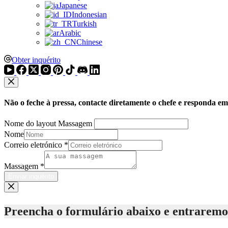
Japanese
Indonesian
Turkish
Arabic
Chinese
Obter inquérito
Não o feche à pressa, contacte diretamente o chefe e responda e
Nome do layout Massagem
Nome
Correio eletrónico
*
Massagem
*
Enviar inquérito
Preencha o formulário abaixo e entraremos