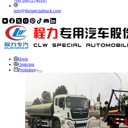
+86 18672746187
info@thespecialtruck.com
Hjem
Omkring
Produkter