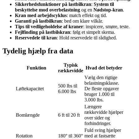
Sikkerhedsfunktioner på lastbilkran
:
System til
beskyttelse mod overbelastning
og en
Nødstop-kran
.
Kran med arbejdscyklus
: match effekt og tid.
Garanti på lastbilkran
: bed om klare vilkår.
Tips til vedligeholdelse af kraner
: inspicere, smøre, teste.
Fejlfinding på lastbilskran
: følg et simpelt skema.
Reservedele til kran
: Hold reservedele til rådighed.
Tydelig hjælp fra data
Typisk
Funktion
Hvad det betyder
rækkevidde
Vælg den rigtige
belastningsklasse.
500 lbs til
Løftekapacitet
De fleste opgaver
6.000 lbs
bruger 1.000 til
3.000 lbs.
Længere
rækkevidde hjælper
Bomlængde
6 ft til 20 ft
over sider og
forhindringer.
Fuld sving hjælper
Rotation
180° til 360°
med at fastsætte