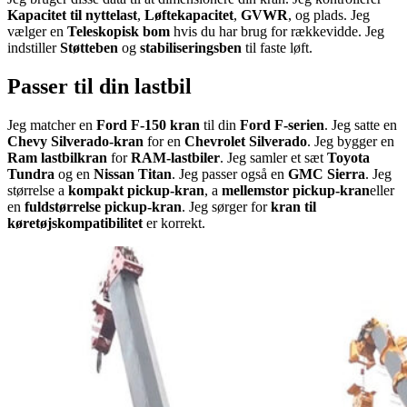
Kapacitet til nyttelast
,
Løftekapacitet
,
GVWR
, og plads. Jeg
vælger en
Teleskopisk bom
hvis du har brug for rækkevidde. Jeg
indstiller
Støtteben
og
stabiliseringsben
til faste løft.
Passer til din lastbil
Jeg matcher en
Ford F-150 kran
til din
Ford F-serien
. Jeg satte en
Chevy Silverado-kran
for en
Chevrolet Silverado
. Jeg bygger en
Ram lastbilkran
for
RAM-lastbiler
. Jeg samler et sæt
Toyota
Tundra
og en
Nissan Titan
. Jeg passer også en
GMC Sierra
. Jeg
størrelse a
kompakt pickup-kran
, a
mellemstor pickup-kran
eller
en
fuldstørrelse pickup-kran
. Jeg sørger for
kran til
køretøjskompatibilitet
er korrekt.