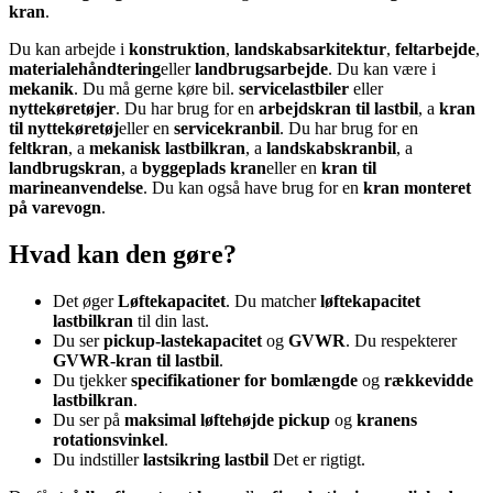
kran
.
Du kan arbejde i
konstruktion
,
landskabsarkitektur
,
feltarbejde
,
materialehåndtering
eller
landbrugsarbejde
. Du kan være i
mekanik
. Du må gerne køre bil.
servicelastbiler
eller
nyttekøretøjer
. Du har brug for en
arbejdskran til lastbil
, a
kran
til nyttekøretøj
eller en
servicekranbil
. Du har brug for en
feltkran
, a
mekanisk lastbilkran
, a
landskabskranbil
, a
landbrugskran
, a
byggeplads kran
eller en
kran til
marineanvendelse
. Du kan også have brug for en
kran monteret
på varevogn
.
Hvad kan den gøre?
Det øger
Løftekapacitet
. Du matcher
løftekapacitet
lastbilkran
til din last.
Du ser
pickup-lastekapacitet
og
GVWR
. Du respekterer
GVWR-kran til lastbil
.
Du tjekker
specifikationer for bomlængde
og
rækkevidde
lastbilkran
.
Du ser på
maksimal løftehøjde pickup
og
kranens
rotationsvinkel
.
Du indstiller
lastsikring lastbil
Det er rigtigt.