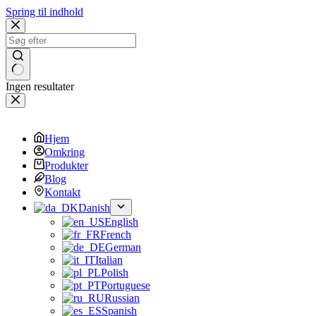
Spring til indhold
Ingen resultater
Hjem
Omkring
Produkter
Blog
Kontakt
Danish
English
French
German
Italian
Polish
Portuguese
Russian
Spanish