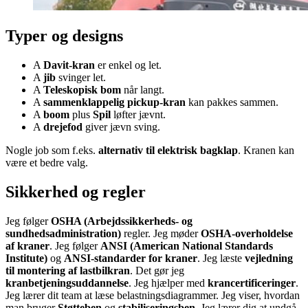
Typer og designs
A
Davit-kran
er enkel og let.
A
jib
svinger let.
A
Teleskopisk bom
når langt.
A
sammenklappelig pickup-kran
kan pakkes sammen.
A
boom
plus
Spil
løfter jævnt.
A
drejefod
giver jævn sving.
Nogle job som f.eks.
alternativ til elektrisk bagklap
. Kranen kan
være et bedre valg.
Sikkerhed og regler
Jeg følger
OSHA (Arbejdssikkerheds- og
sundhedsadministration)
regler. Jeg møder
OSHA-overholdelse
af kraner
. Jeg følger
ANSI (American National Standards
Institute)
og
ANSI-standarder for kraner
. Jeg læste
vejledning
til montering af lastbilkran
. Det gør jeg
kranbetjeningsuddannelse
. Jeg hjælper med
krancertificeringer
.
Jeg lærer dit team at læse belastningsdiagrammer. Jeg viser, hvordan
man bruger
Støtteben
og
stabiliseringsben
. Jeg lærer dig at undgå