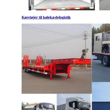
Køretøjer til kølekædelogistik