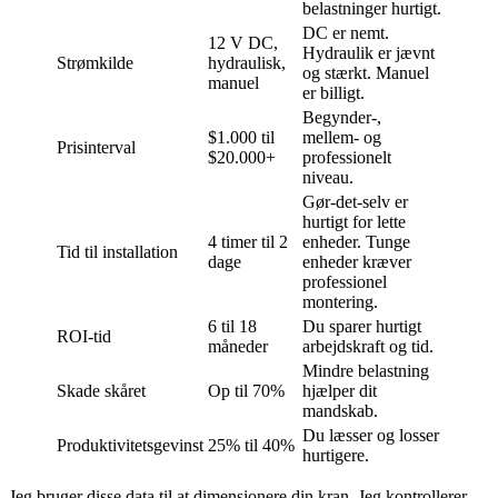
belastninger hurtigt.
DC er nemt.
12 V DC,
Hydraulik er jævnt
Strømkilde
hydraulisk,
og stærkt. Manuel
manuel
er billigt.
Begynder-,
$1.000 til
mellem- og
Prisinterval
$20.000+
professionelt
niveau.
Gør-det-selv er
hurtigt for lette
4 timer til 2
enheder. Tunge
Tid til installation
dage
enheder kræver
professionel
montering.
6 til 18
Du sparer hurtigt
ROI-tid
måneder
arbejdskraft og tid.
Mindre belastning
Skade skåret
Op til 70%
hjælper dit
mandskab.
Du læsser og losser
Produktivitetsgevinst
25% til 40%
hurtigere.
Jeg bruger disse data til at dimensionere din kran. Jeg kontrollerer