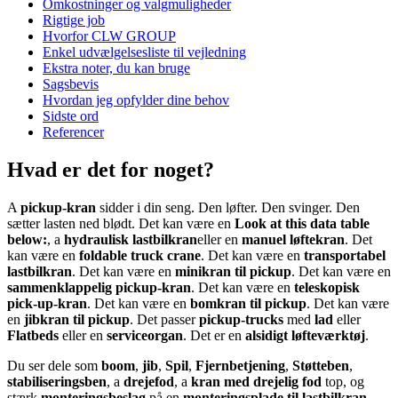
Omkostninger og valgmuligheder
Rigtige job
Hvorfor CLW GROUP
Enkel udvælgelsesliste til vejledning
Ekstra noter, du kan bruge
Sagsbevis
Hvordan jeg opfylder dine behov
Sidste ord
Referencer
Hvad er det for noget?
A
pickup-kran
sidder i din seng. Den løfter. Den svinger. Den
sætter lasten ned blødt. Det kan være en
Look at this data table
below:
, a
hydraulisk lastbilkran
eller en
manuel løftekran
. Det
kan være en
foldable truck crane
. Det kan være en
transportabel
lastbilkran
. Det kan være en
minikran til pickup
. Det kan være en
sammenklappelig pickup-kran
. Det kan være en
teleskopisk
pick-up-kran
. Det kan være en
bomkran til pickup
. Det kan være
en
jibkran til pickup
. Det passer
pickup-trucks
med
lad
eller
Flatbeds
eller en
serviceorgan
. Det er en
alsidigt løfteværktøj
.
Du ser dele som
boom
,
jib
,
Spil
,
Fjernbetjening
,
Støtteben
,
stabiliseringsben
, a
drejefod
, a
kran med drejelig fod
top, og
stærk
monteringsbeslag
på en
monteringsplade til lastbilkran
.