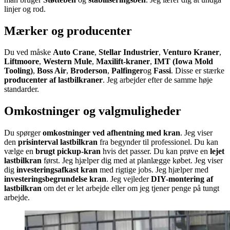
linjer og rod.
Mærker og producenter
Du ved måske
Auto Crane
,
Stellar Industrier
,
Venturo Kraner
,
Liftmoore
,
Western Mule
,
Maxilift-kraner
,
IMT (Iowa Mold
Tooling)
,
Boss Air
,
Broderson
,
Palfinger
og
Fassi
. Disse er stærke
producenter af lastbilkraner
. Jeg arbejder efter de samme høje
standarder.
Omkostninger og valgmuligheder
Du spørger
omkostninger ved afhentning med kran
. Jeg viser
den
prisinterval lastbilkran
fra begynder til professionel. Du kan
vælge en
brugt pickup-kran
hvis det passer. Du kan prøve en
lejet
lastbilkran
først. Jeg hjælper dig med at planlægge købet. Jeg viser
dig
investeringsafkast kran
med rigtige jobs. Jeg hjælper med
investeringsbegrundelse kran
. Jeg vejleder
DIY-montering af
lastbilkran
om det er let arbejde eller om jeg tjener penge på tungt
arbejde.