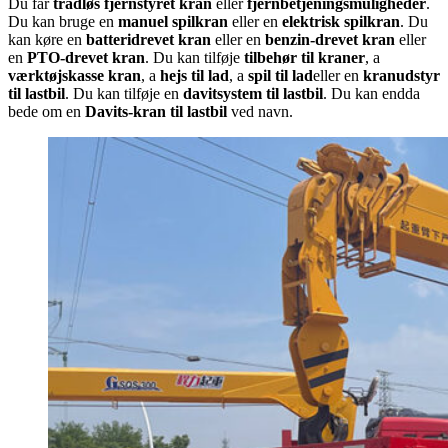
Du får
trådløs fjernstyret kran
eller
fjernbetjeningsmuligheder
.
Du kan bruge en
manuel spilkran
eller en
elektrisk spilkran
. Du
kan køre en
batteridrevet kran
eller en
benzin-drevet kran
eller
en
PTO-drevet kran
. Du kan tilføje
tilbehør til kraner
, a
værktøjskasse kran
, a
hejs til lad
, a
spil til lad
eller en
kranudstyr
til lastbil
. Du kan tilføje en
davitsystem til lastbil
. Du kan endda
bede om en
Davits-kran til lastbil
ved navn.