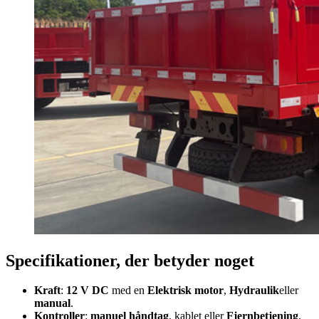
Specifikationer, der betyder noget
Kraft
:
12 V DC
med en
Elektrisk motor
,
Hydraulik
eller
manual
.
Kontroller
:
manuel håndtag
, kablet eller
Fjernbetjening
.