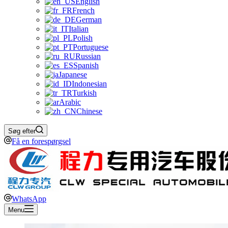
English
French
German
Italian
Polish
Portuguese
Russian
Spanish
Japanese
Indonesian
Turkish
Arabic
Chinese
Søg efter
Få en forespørgsel
WhatsApp
Menu