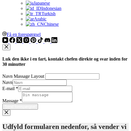
Japanese
Indonesian
Turkish
Arabic
Chinese
Få en forespørgsel
Luk den ikke i en fart, kontakt chefen direkte og svar inden for
30 minutter
Navn Massage Layout
Navn
E-mail
*
Massage
*
Send forespørgsel
Udfyld formularen nedenfor, så vender vi