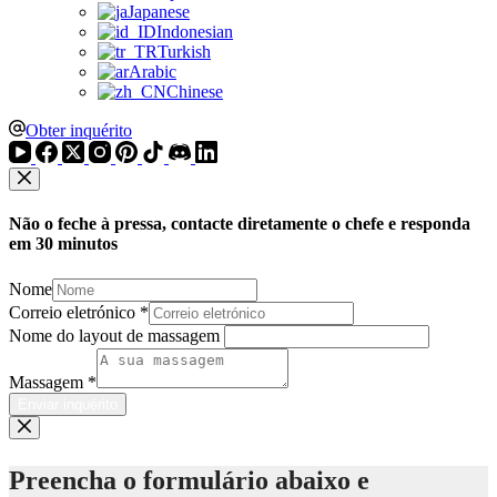
Japanese
Indonesian
Turkish
Arabic
Chinese
Obter inquérito
Não o feche à pressa, contacte diretamente o chefe e responda
em 30 minutos
Nome
Correio eletrónico
*
Nome do layout de massagem
Massagem
*
Enviar inquérito
Preencha o formulário abaixo e