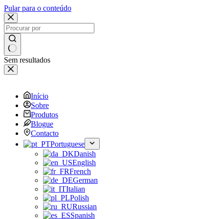
Pular para o conteúdo
Sem resultados
Início
Sobre
Produtos
Blogue
Contacto
Portuguese
Danish
English
French
German
Italian
Polish
Russian
Spanish