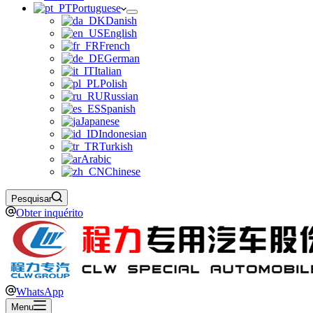
Portuguese
Danish
English
French
German
Italian
Polish
Russian
Spanish
Japanese
Indonesian
Turkish
Arabic
Chinese
Pesquisar
Obter inquérito
WhatsApp
Menu