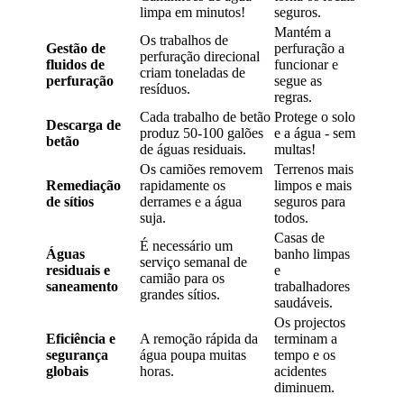
limpa em minutos!
seguros.
Mantém a
Os trabalhos de
Gestão de
perfuração a
perfuração direcional
fluidos de
funcionar e
criam toneladas de
perfuração
segue as
resíduos.
regras.
Cada trabalho de betão
Protege o solo
Descarga de
produz 50-100 galões
e a água - sem
betão
de águas residuais.
multas!
Os camiões removem
Terrenos mais
Remediação
rapidamente os
limpos e mais
de sítios
derrames e a água
seguros para
suja.
todos.
Casas de
É necessário um
Águas
banho limpas
serviço semanal de
residuais e
e
camião para os
saneamento
trabalhadores
grandes sítios.
saudáveis.
Os projectos
Eficiência e
A remoção rápida da
terminam a
segurança
água poupa muitas
tempo e os
globais
horas.
acidentes
diminuem.