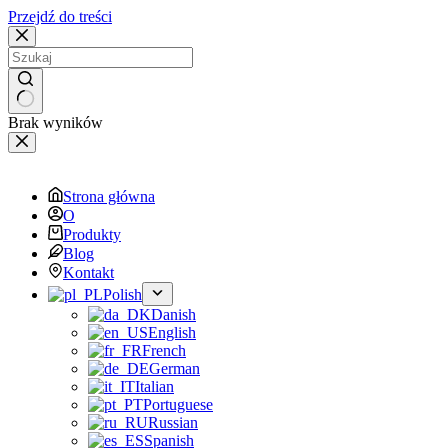
Przejdź do treści
Brak wyników
Strona główna
O
Produkty
Blog
Kontakt
Polish
Danish
English
French
German
Italian
Portuguese
Russian
Spanish