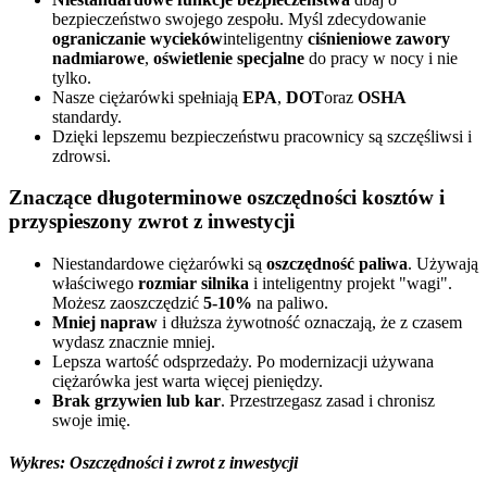
bezpieczeństwo swojego zespołu. Myśl zdecydowanie
ograniczanie wycieków
inteligentny
ciśnieniowe zawory
nadmiarowe
,
oświetlenie specjalne
do pracy w nocy i nie
tylko.
Nasze ciężarówki spełniają
EPA
,
DOT
oraz
OSHA
standardy.
Dzięki lepszemu bezpieczeństwu pracownicy są szczęśliwsi i
zdrowsi.
Znaczące długoterminowe oszczędności kosztów i
przyspieszony zwrot z inwestycji
Niestandardowe ciężarówki są
oszczędność paliwa
. Używają
właściwego
rozmiar silnika
i inteligentny projekt "wagi".
Możesz zaoszczędzić
5-10%
na paliwo.
Mniej napraw
i dłuższa żywotność oznaczają, że z czasem
wydasz znacznie mniej.
Lepsza wartość odsprzedaży. Po modernizacji używana
ciężarówka jest warta więcej pieniędzy.
Brak grzywien lub kar
. Przestrzegasz zasad i chronisz
swoje imię.
Wykres: Oszczędności i zwrot z inwestycji