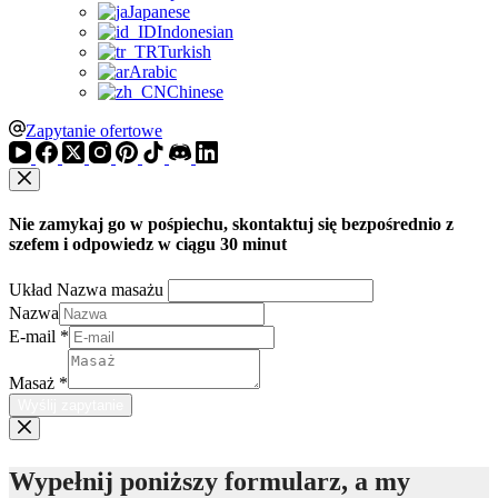
Japanese
Indonesian
Turkish
Arabic
Chinese
Zapytanie ofertowe
Nie zamykaj go w pośpiechu, skontaktuj się bezpośrednio z
szefem i odpowiedz w ciągu 30 minut
Układ Nazwa masażu
Nazwa
E-mail
*
Masaż
*
Wyślij zapytanie
Wypełnij poniższy formularz, a my