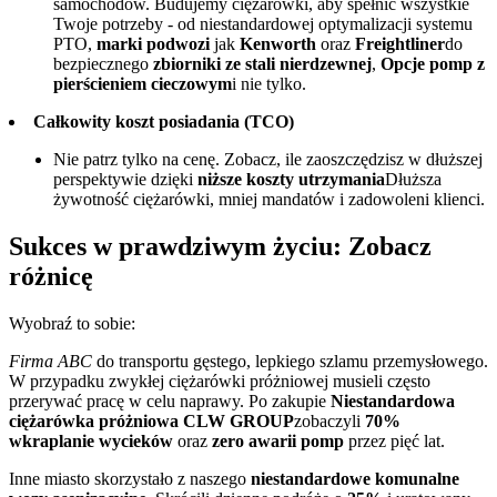
samochodów. Budujemy ciężarówki, aby spełnić wszystkie
Twoje potrzeby - od niestandardowej optymalizacji systemu
PTO,
marki podwozi
jak
Kenworth
oraz
Freightliner
do
bezpiecznego
zbiorniki ze stali nierdzewnej
,
Opcje pomp z
pierścieniem cieczowym
i nie tylko.
Całkowity koszt posiadania (TCO)
Nie patrz tylko na cenę. Zobacz, ile zaoszczędzisz w dłuższej
perspektywie dzięki
niższe koszty utrzymania
Dłuższa
żywotność ciężarówki, mniej mandatów i zadowoleni klienci.
Sukces w prawdziwym życiu: Zobacz
różnicę
Wyobraź to sobie:
Firma ABC
do transportu gęstego, lepkiego szlamu przemysłowego.
W przypadku zwykłej ciężarówki próżniowej musieli często
przerywać pracę w celu naprawy. Po zakupie
Niestandardowa
ciężarówka próżniowa CLW GROUP
zobaczyli
70%
wkraplanie wycieków
oraz
zero awarii pomp
przez pięć lat.
Inne miasto skorzystało z naszego
niestandardowe komunalne