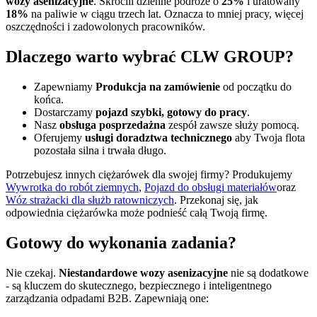
wozy asenizacyjne
. Skrócili dzienne podróże o
25%
i uratowany
18%
na paliwie w ciągu trzech lat. Oznacza to mniej pracy, więcej
oszczędności i zadowolonych pracowników.
Dlaczego warto wybrać CLW GROUP?
Zapewniamy
Produkcja na zamówienie
od początku do
końca.
Dostarczamy
pojazd szybki, gotowy do pracy
.
Nasz
obsługa posprzedażna
zespół zawsze służy pomocą.
Oferujemy
usługi doradztwa technicznego
aby Twoja flota
pozostała silna i trwała długo.
Potrzebujesz innych ciężarówek dla swojej firmy? Produkujemy
Wywrotka do robót ziemnych
,
Pojazd do obsługi materiałów
oraz
Wóz strażacki dla służb ratowniczych
. Przekonaj się, jak
odpowiednia ciężarówka może podnieść całą Twoją firmę.
Gotowy do wykonania zadania?
Nie czekaj.
Niestandardowe wozy asenizacyjne
nie są dodatkowe
- są kluczem do skutecznego, bezpiecznego i inteligentnego
zarządzania odpadami B2B. Zapewniają one: