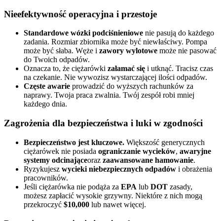
Nieefektywność operacyjna i przestoje
Standardowe wózki podciśnieniowe
nie pasują do każdego
zadania. Rozmiar zbiornika może być niewłaściwy. Pompa
może być słaba. Węże i
zawory wylotowe
może nie pasować
do Twoich odpadów.
Oznacza to, że ciężarówki
załamać się
i utknąć. Tracisz czas
na czekanie. Nie wywozisz wystarczającej ilości odpadów.
Częste awarie
prowadzić do wyższych rachunków za
naprawy. Twoja praca zwalnia. Twój zespół robi mniej
każdego dnia.
Zagrożenia dla bezpieczeństwa i luki w zgodności
Bezpieczeństwo jest kluczowe.
Większość generycznych
ciężarówek nie posiada
ograniczanie wycieków
,
awaryjne
systemy odcinające
oraz
zaawansowane hamowanie
.
Ryzykujesz
wycieki niebezpiecznych odpadów
i obrażenia
pracowników.
Jeśli ciężarówka nie podąża za
EPA
lub
DOT
zasady,
możesz zapłacić wysokie grzywny. Niektóre z nich mogą
przekroczyć
$10,000
lub nawet więcej.