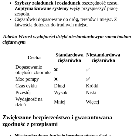
Szybszy załadunek i rozładunek
oszczędność czasu.
Zoptymalizowane systemy węży
przyspieszyć pracę
zespołu.
Ciężarówki dopasowane do dróg, terenów i miejsc. Z
łatwością dotrzesz do trudnych miejsc.
Tabela: Wzrost wydajności dzięki niestandardowym samochodom
ciężarowym
Standardowa
Niestandardowa
Cecha
ciężarówka
ciężarówka
Dopasowanie
❌
✅
objętości zbiornika
Moc pompy
❌
✅
Czas cyklu
Długi
Krótki
Przestój
Wysoki
Niski
Wydajność na
Mniej
Więcej
dzień
Zwiększone bezpieczeństwo i gwarantowana
zgodność z przepisami
Niestandardowe funkcje bezpieczeństwa
dbaj o