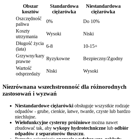
Obszar
Standardowa
Niestandardowa
kosztów
ciężarówka
ciężarówka
Oszczędność
0%
Do 10%
paliwa
Koszty
Wysoki
Niski
utrzymania
Długość życia
6-8
10-15+
(lata)
Grzywny/kary
Ryzykowne
Bezpieczny/Zgodny
prawne
Wartość
Niski
Wysoki
odsprzedaży
Niezrównana wszechstronność dla różnorodnych
zastosowań i wyzwań
Niestandardowe ciężarówki
obsługuje wszystkie rodzaje
odpadów - grube, cienkie, łatwe, twarde, czyste lub bardzo
niechlujne.
Wielofunkcyjne cysterny próżniowe
można nawet
zbudować tak, aby
wykopy hydrotechniczne
lub
odbiór
odpadów z separatorów tłuszczu
.