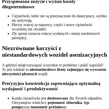
Przyspieszone zużycie i wyższe koszty
długoterminowe
Ciężarówki, które nie są przeznaczone do danej pracy, szybko
się zużywają.
Płacisz więcej za naprawy, części i nowe ciężarówki
wcześniej niż chciałeś;
Zły sprzęt oznacza więcej wydanych i mniej zarobionych
pieniędzy.
Niezrównane korzyści z
niestandardowych wozideł asenizacyjnych
A gdybyś mógł rozwiązać wszystkie te problemy i pójść naprzód?
To jest właśnie to
niestandardowe firmy zajmujące się wywozem
nieczystości płynnych
wejdź.
Precyzyjna konstrukcja zapewniająca optymalną
wydajność i produktywność
Każda ciężarówka jest
dostosowany
dla Twoich odpadów.
Otrzymujesz właściwy
pojemność zbiornika
,
typ
pompy
oraz
manometr próżniowy
.