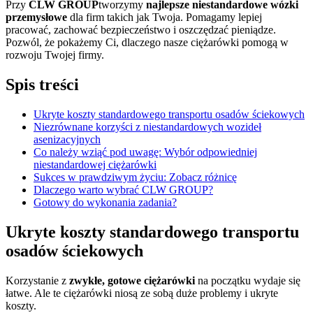
Przy
CLW GROUP
tworzymy
najlepsze niestandardowe wózki
przemysłowe
dla firm takich jak Twoja. Pomagamy lepiej
pracować, zachować bezpieczeństwo i oszczędzać pieniądze.
Pozwól, że pokażemy Ci, dlaczego nasze ciężarówki pomogą w
rozwoju Twojej firmy.
Spis treści
Ukryte koszty standardowego transportu osadów ściekowych
Niezrównane korzyści z niestandardowych wozideł
asenizacyjnych
Co należy wziąć pod uwagę: Wybór odpowiedniej
niestandardowej ciężarówki
Sukces w prawdziwym życiu: Zobacz różnicę
Dlaczego warto wybrać CLW GROUP?
Gotowy do wykonania zadania?
Ukryte koszty standardowego transportu
osadów ściekowych
Korzystanie z
zwykłe, gotowe ciężarówki
na początku wydaje się
łatwe. Ale te ciężarówki niosą ze sobą duże problemy i ukryte
koszty.