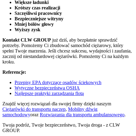
Większe ładunki
Krótszy czas realizacji
Szczęśliwsi pracownicy
Bezpieczniejsze witryny
Mniej bólów głowy
Wyższy zysk
Kontakt CLW GROUP
już dziś, aby bezpłatnie sprawdzić
potrzeby. Pomożemy Ci zbudować samochód ciężarowy, który
spełni Twoje marzenia. Jeśli chcesz sukcesu, wydajności i zaufania,
zacznij od niestandardowej ciężarówki. Pomożemy Ci na każdym
kroku.
Referencje:
Przepisy EPA dotyczące osadów ściekowych
Wytyczne bezpieczeństwa OSHA
Najlepsze praktyki zarządzania flotą
Znajdź więcej rozwiązań dla swojej firmy dzięki naszym
Ciężarówki do transportu naczep
,
Mobilny dźwig
samochodowy
oraz
Rozwiązania dla transportu ambulansowego
.
Twoja podróż, Twoje bezpieczeństwo, Twoja droga - z CLW
GROUP.