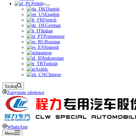
Polish
Danish
English
French
German
Italian
Portuguese
Russian
Spanish
Japanese
Indonesian
Turkish
Arabic
Chinese
Szukaj
Zapytanie ofertowe
WhatsApp
Menu