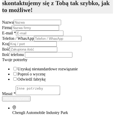
skontaktujemy się z Tobą tak szybko, jak
to możliwe!
Nazwa
Firma
E-mail
*
Telefon / WhasApp
Kraj
Ilość
Ilość telefonu
Twoje potrzeby
Uzyskaj niestandardowe rozwiązanie
Poproś o wycenę
Odwiedź fabrykę
Masaż
*
Wyślij zapytanie
Chengli Automobile Industry Park