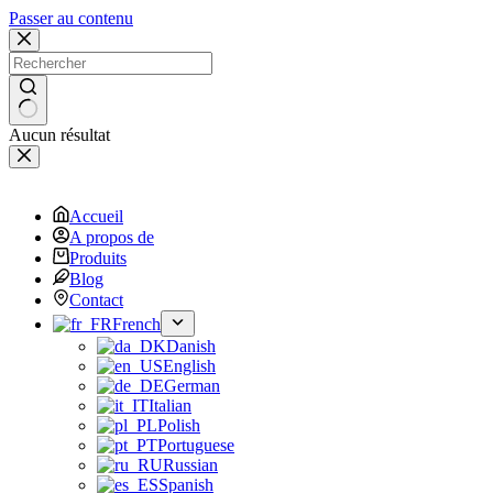
Passer au contenu
Aucun résultat
Accueil
A propos de
Produits
Blog
Contact
French
Danish
English
German
Italian
Polish
Portuguese
Russian
Spanish