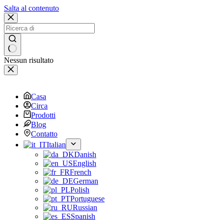
Salta al contenuto
Nessun risultato
Casa
Circa
Prodotti
Blog
Contatto
Italian
Danish
English
French
German
Polish
Portuguese
Russian
Spanish