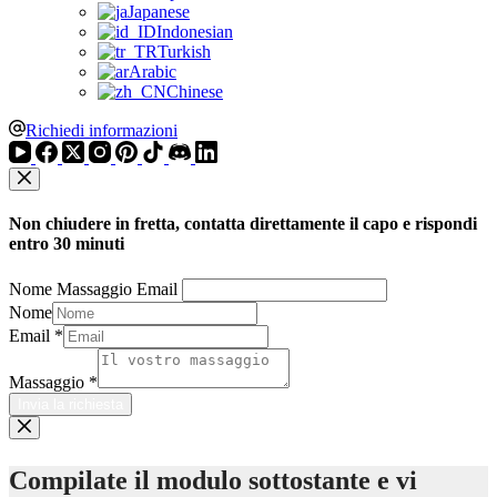
Japanese
Indonesian
Turkish
Arabic
Chinese
Richiedi informazioni
Non chiudere in fretta, contatta direttamente il capo e rispondi
entro 30 minuti
Nome Massaggio Email
Nome
Email
*
Massaggio
*
Invia la richiesta
Compilate il modulo sottostante e vi