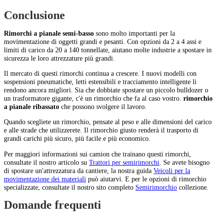
Conclusione
Rimorchi a pianale semi-basso
sono molto importanti per la
movimentazione di oggetti grandi e pesanti. Con opzioni da 2 a 4 assi e
limiti di carico da 20 a 140 tonnellate, aiutano molte industrie a spostare in
sicurezza le loro attrezzature più grandi.
Il mercato di questi rimorchi continua a crescere. I nuovi modelli con
sospensioni pneumatiche, letti estensibili e tracciamento intelligente li
rendono ancora migliori. Sia che dobbiate spostare un piccolo bulldozer o
un trasformatore gigante, c'è un rimorchio che fa al caso vostro.
rimorchio
a pianale ribassato
che possono svolgere il lavoro.
Quando scegliete un rimorchio, pensate al peso e alle dimensioni del carico
e alle strade che utilizzerete. Il rimorchio giusto renderà il trasporto di
grandi carichi più sicuro, più facile e più economico.
Per maggiori informazioni sui camion che trainano questi rimorchi,
consultate il nostro articolo su
Trattori per semirimorchi
. Se avete bisogno
di spostare un'attrezzatura da cantiere, la nostra guida
Veicoli per la
movimentazione dei materiali
può aiutarvi. E per le opzioni di rimorchio
specializzate, consultate il nostro sito completo
Semirimorchio
collezione.
Domande frequenti