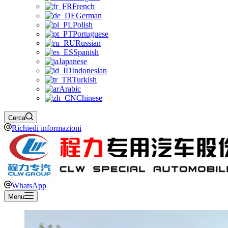
French
German
Polish
Portuguese
Russian
Spanish
Japanese
Indonesian
Turkish
Arabic
Chinese
Cerca
Richiedi informazioni
WhatsApp
Menu