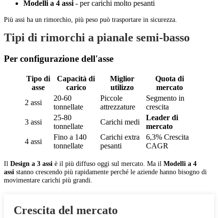
Modelli a 4 assi
- per carichi molto pesanti
Più assi ha un rimorchio, più peso può trasportare in sicurezza.
Tipi di rimorchi a pianale semi-basso
Per configurazione dell'asse
Tipo di
Capacità di
Miglior
Quota di
asse
carico
utilizzo
mercato
20-60
Piccole
Segmento in
2 assi
tonnellate
attrezzature
crescita
25-80
Leader di
3 assi
Carichi medi
tonnellate
mercato
Fino a 140
Carichi extra
6,3% Crescita
4 assi
tonnellate
pesanti
CAGR
Il
Design a 3 assi
è il più diffuso oggi sul mercato. Ma il
Modelli a 4
assi
stanno crescendo più rapidamente perché le aziende hanno bisogno di
movimentare carichi più grandi.
Crescita del mercato