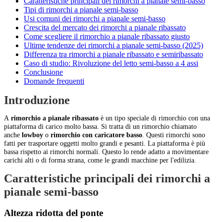
Caratteristiche principali dei rimorchi a pianale semi-basso
Tipi di rimorchi a pianale semi-basso
Usi comuni dei rimorchi a pianale semi-basso
Crescita del mercato dei rimorchi a pianale ribassato
Come scegliere il rimorchio a pianale ribassato giusto
Ultime tendenze dei rimorchi a pianale semi-basso (2025)
Differenza tra rimorchi a pianale ribassato e semiribassato
Caso di studio: Rivoluzione del letto semi-basso a 4 assi
Conclusione
Domande frequenti
Introduzione
A
rimorchio a pianale ribassato
è un tipo speciale di rimorchio con una
piattaforma di carico molto bassa. Si tratta di un rimorchio chiamato
anche
lowboy
o
rimorchio con caricatore basso
. Questi rimorchi sono
fatti per trasportare oggetti molto grandi e pesanti. La piattaforma è più
bassa rispetto ai rimorchi normali. Questo lo rende adatto a movimentare
carichi alti o di forma strana, come le grandi macchine per l'edilizia.
Caratteristiche principali dei rimorchi a
pianale semi-basso
Altezza ridotta del ponte