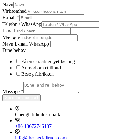
Navn
Virksomhed
E-mail
*
Telefon / WhasApp
Land
Mængde
Navn E-mail WhasApp
Dine behov
Få en skræddersyet løsning
Anmod om et tilbud
Besøg fabrikken
Massage
*
Send forespørgsel
Chengli bilindustripark
+86 18672746187
info@thespecialtruck.com