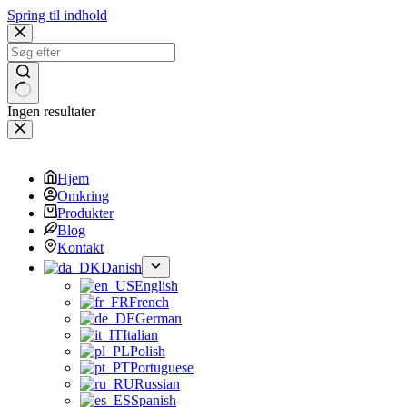
Spring til indhold
Ingen resultater
Hjem
Omkring
Produkter
Blog
Kontakt
Danish
English
French
German
Italian
Polish
Portuguese
Russian
Spanish