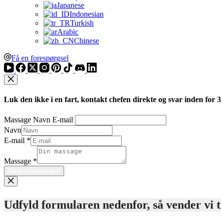
Japanese
Indonesian
Turkish
Arabic
Chinese
Få en forespørgsel
Luk den ikke i en fart, kontakt chefen direkte og svar inden for 
Massage Navn E-mail
Navn
E-mail
*
Massage
*
Send forespørgsel
Udfyld formularen nedenfor, så vender vi ti