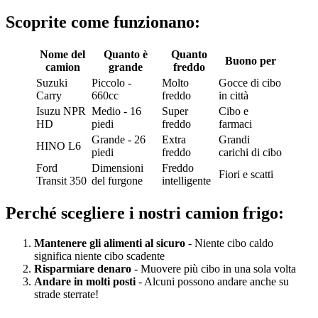
Scoprite come funzionano:
Nome del
Quanto è
Quanto
Buono per
camion
grande
freddo
Suzuki
Piccolo -
Molto
Gocce di cibo
Carry
660cc
freddo
in città
Isuzu NPR
Medio - 16
Super
Cibo e
HD
piedi
freddo
farmaci
Grande - 26
Extra
Grandi
HINO L6
piedi
freddo
carichi di cibo
Ford
Dimensioni
Freddo
Fiori e scatti
Transit 350
del furgone
intelligente
Perché scegliere i nostri camion frigo:
Mantenere gli alimenti al sicuro
- Niente cibo caldo
significa niente cibo scadente
Risparmiare denaro
- Muovere più cibo in una sola volta
Andare in molti posti
- Alcuni possono andare anche su
strade sterrate!