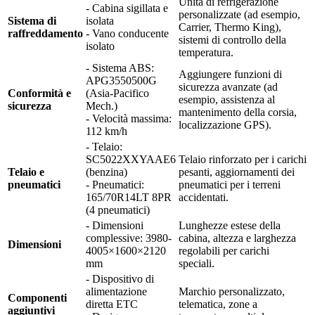
Unità di refrigerazione
- Cabina sigillata e
personalizzate (ad esempio,
Sistema di
isolata
Carrier, Thermo King),
raffreddamento
- Vano conducente
sistemi di controllo della
isolato
temperatura.
- Sistema ABS:
Aggiungere funzioni di
APG3550500G
sicurezza avanzate (ad
Conformità e
(Asia-Pacifico
esempio, assistenza al
sicurezza
Mech.)
mantenimento della corsia,
- Velocità massima:
localizzazione GPS).
112 km/h
- Telaio:
SC5022XXYAAE6
Telaio rinforzato per i carichi
Telaio e
(benzina)
pesanti, aggiornamenti dei
pneumatici
- Pneumatici:
pneumatici per i terreni
165/70R14LT 8PR
accidentati.
(4 pneumatici)
- Dimensioni
Lunghezze estese della
complessive: 3980-
cabina, altezza e larghezza
Dimensioni
4005×1600×2120
regolabili per carichi
mm
speciali.
- Dispositivo di
alimentazione
Marchio personalizzato,
Componenti
diretta ETC
telematica, zone a
aggiuntivi