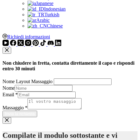
Japanese
Indonesian
Turkish
Arabic
Chinese
Richiedi informazioni
Non chiudere in fretta, contatta direttamente il capo e rispondi
entro 30 minuti
Nome Layout Massaggio
Nome
Email
*
Massaggio
*
Invia la richiesta
Compilate il modulo sottostante e vi