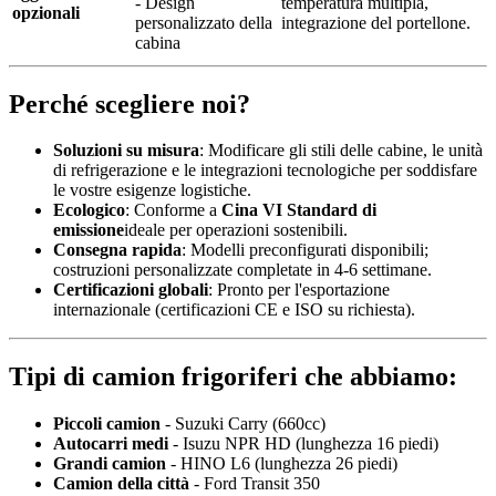
- Design
temperatura multipla,
opzionali
personalizzato della
integrazione del portellone.
cabina
Perché scegliere noi?
Soluzioni su misura
: Modificare gli stili delle cabine, le unità
di refrigerazione e le integrazioni tecnologiche per soddisfare
le vostre esigenze logistiche.
Ecologico
: Conforme a
Cina VI Standard di
emissione
ideale per operazioni sostenibili.
Consegna rapida
: Modelli preconfigurati disponibili;
costruzioni personalizzate completate in 4-6 settimane.
Certificazioni globali
: Pronto per l'esportazione
internazionale (certificazioni CE e ISO su richiesta).
Tipi di camion frigoriferi che abbiamo:
Piccoli camion
- Suzuki Carry (660cc)
Autocarri medi
- Isuzu NPR HD (lunghezza 16 piedi)
Grandi camion
- HINO L6 (lunghezza 26 piedi)
Camion della città
- Ford Transit 350