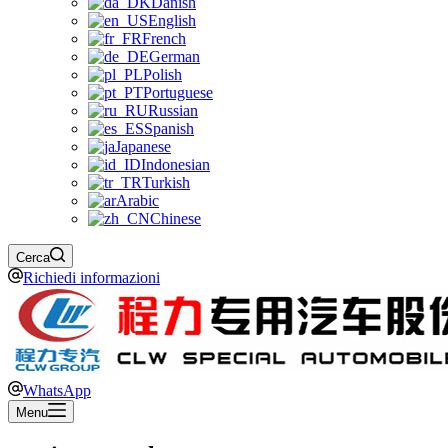
Danish
English
French
German
Polish
Portuguese
Russian
Spanish
Japanese
Indonesian
Turkish
Arabic
Chinese
Cerca
Richiedi informazioni
WhatsApp
Menu