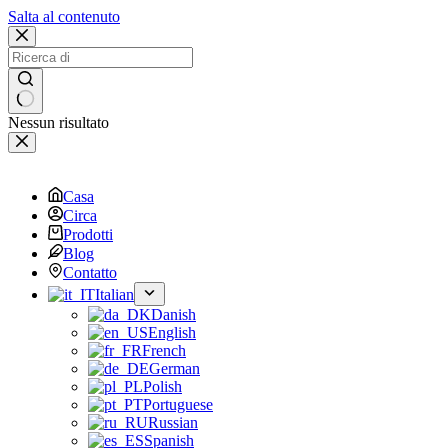
Salta al contenuto
Nessun risultato
Casa
Circa
Prodotti
Blog
Contatto
Italian
Danish
English
French
German
Polish
Portuguese
Russian
Spanish