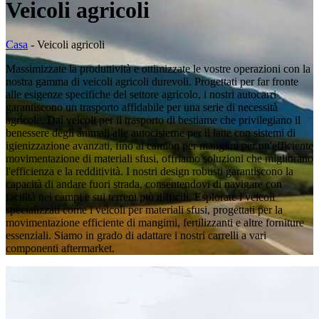
Veicoli agricoli
Casa
-
Veicoli agricoli
Massimizzate la produttività e ottimizzate le vostre operazioni con la
nostra gamma di veicoli agricoli durevoli. Progettati per far fronte
alle esigenze specifiche del settore agricolo, i nostri autocarri
garantiscono un trasporto affidabile per una serie di necessità
agricole. Dai veicoli per il trasporto di bestiame che privilegiano il
benessere degli animali alle autocisterne per il latte con sistemi di
igienizzazione avanzati, fino ai camion per mangimi per un'efficiente
movimentazione di materiali sfusi, offriamo soluzioni che migliorano
l'efficienza e la redditività. I nostri design robusti garantiscono la
capacità di andare fuori strada, consentendovi di navigare con
facilità nei campi e sui terreni più difficili. Esplorate i veicoli
specializzati come i veicoli per materiali sfusi, progettati per la
movimentazione efficiente di mangimi, fertilizzanti e altre forniture
essenziali. Siamo in grado di adattare i nostri carrelli a vari
componenti aftermarket.