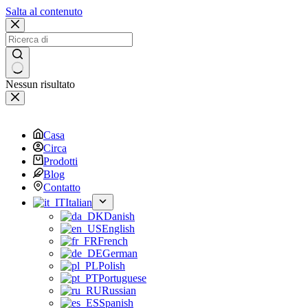
Salta al contenuto
Nessun risultato
Casa
Circa
Prodotti
Blog
Contatto
Italian
Danish
English
French
German
Polish
Portuguese
Russian
Spanish