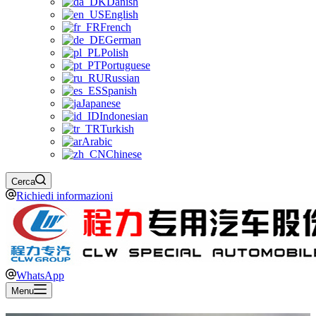
Danish
English
French
German
Polish
Portuguese
Russian
Spanish
Japanese
Indonesian
Turkish
Arabic
Chinese
Cerca
Richiedi informazioni
WhatsApp
Menu