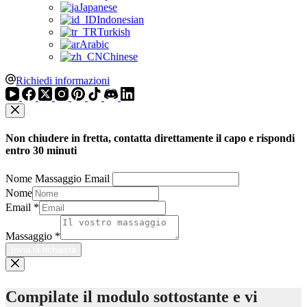
Japanese
Indonesian
Turkish
Arabic
Chinese
Richiedi informazioni
Non chiudere in fretta, contatta direttamente il capo e rispondi
entro 30 minuti
Nome Massaggio Email
Nome
Email
*
Massaggio
*
Invia la richiesta
Compilate il modulo sottostante e vi