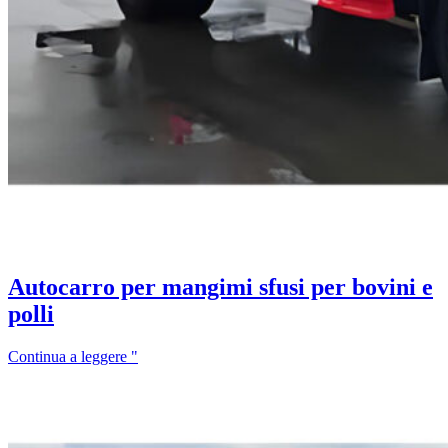
Autocarro per mangimi sfusi per bovini e
polli
Continua a leggere "