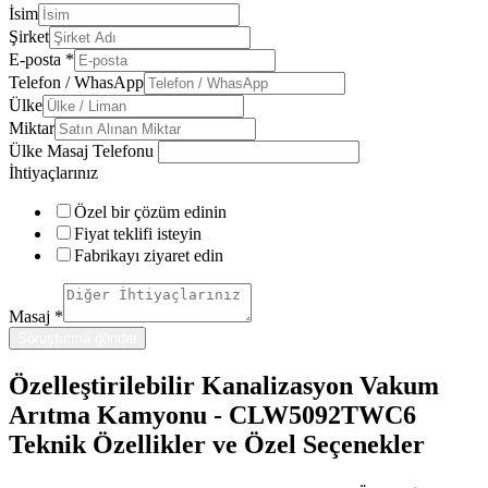
İsim
Şirket
E-posta
*
Telefon / WhasApp
Ülke
Miktar
Ülke Masaj Telefonu
İhtiyaçlarınız
Özel bir çözüm edinin
Fiyat teklifi isteyin
Fabrikayı ziyaret edin
Masaj
*
Soruşturma gönder
Özelleştirilebilir Kanalizasyon Vakum
Arıtma Kamyonu - CLW5092TWC6
Teknik Özellikler ve Özel Seçenekler