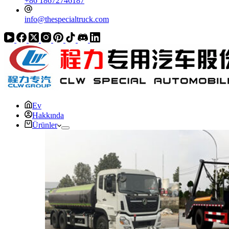
+86 18672746187
info@thespecialtruck.com
Ev
Hakkında
Ürünler