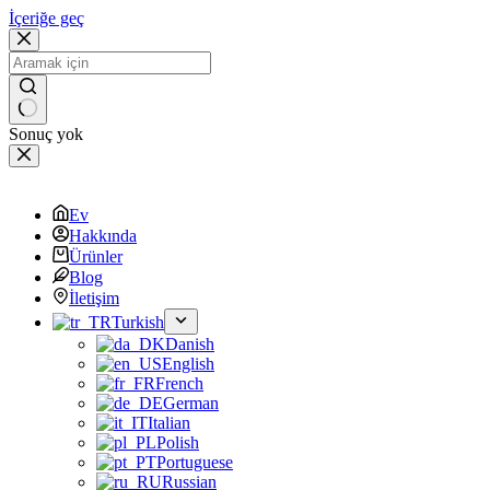
İçeriğe geç
Sonuç yok
Ev
Hakkında
Ürünler
Blog
İletişim
Turkish
Danish
English
French
German
Italian
Polish
Portuguese
Russian