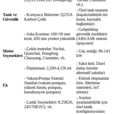
vb.)
- Özel tank tasarımı
Tank ve
- Koruyucu Malzeme: Q235A
(kapalı/mühürlü üst
Güvenlik
Karbon Çelik
kısım, kaynaklı
bağlantılar)
- Geliştirilmiş
- Arka Koruma: 100×50 mm
güvenlik özellikleri
kesit, 450 mm yerden yükseklik
(ABS/ASR sistemi
opsiyonel)
- Çoklu motorlar: Yuchai,
Motor
- Güç aralığı: 96-143
Quanchai, Dongfeng
Seçenekleri
kW
Chaoyang, Cummins, vb.
- Yakıt türü: Dizel
- Deplasman: 2,200-4,156 ml
(talep üzerine
alternatif yakıtlar)
- Vakum/Pompa Sistemi:
- Eklenti ekipmanlar
Standart (vakum pompası,
(örn. filtreleme
Ek
yüksek basınç pompası,
sistemleri, IoT
kanalizasyon pompası)
izleme)
- Araziye
- Lastik Seçenekleri: 8.25R20,
uyarlanabilirlik için
245/70R19.5, vb.
özel lastik
konfigürasyonları