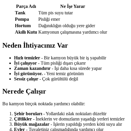
Parça Adı
Ne İşe Yarar
Tank
Tüm pis suyu tutar
Pompa
Pisliği emer
Hortum
Dağınıklığın olduğu yere gider
Akıllı Kutu
Kamyonun çalışmasına yardımcı olur
Neden İhtiyacınız Var
Hızlı temizler
- Bir kamyon büyük bir iş yapabilir
İyi çalışıyor
- Tüm pisliği dışarı çıkarır
Zaman kazandırır
- İşi daha kısa sürede yapar
İyi görünüyor.
- Yeni temiz görünüm
Sessiz çalışır
- Çok gürültülü değil
Nerede Çalışır
Bu kamyon birçok noktada yardımcı olabilir:
Şehir boruları
- Yollardaki ıslak noktaları düzeltir
Çiftlikler
- İneklerin ve domuzların yaşadığı yerleri temizler
Büyük mağazalar
- İşlerin yapıldığı yerden kötü suyu alır
Evler
- Tuvaletiniz çalışmadığında yardımcı olur