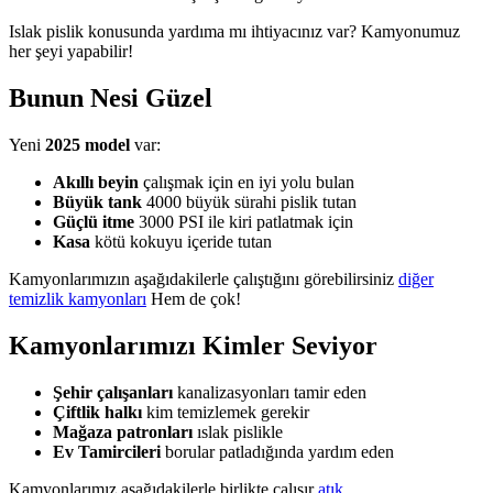
Islak pislik konusunda yardıma mı ihtiyacınız var? Kamyonumuz
her şeyi yapabilir!
Bunun Nesi Güzel
Yeni
2025 model
var:
Akıllı beyin
çalışmak için en iyi yolu bulan
Büyük tank
4000 büyük sürahi pislik tutan
Güçlü itme
3000 PSI ile kiri patlatmak için
Kasa
kötü kokuyu içeride tutan
Kamyonlarımızın aşağıdakilerle çalıştığını görebilirsiniz
diğer
temizlik kamyonları
Hem de çok!
Kamyonlarımızı Kimler Seviyor
Şehir çalışanları
kanalizasyonları tamir eden
Çiftlik halkı
kim temizlemek gerekir
Mağaza patronları
ıslak pislikle
Ev Tamircileri
borular patladığında yardım eden
Kamyonlarımız aşağıdakilerle birlikte çalışır
atık