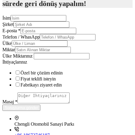
sürede geri dönüş yapalım!
İsim
Şirket
E-posta
*
Telefon / WhasApp
Ülke
Miktar
Ülke Miktarınız
İhtiyaçlarınız
Özel bir çözüm edinin
Fiyat teklifi isteyin
Fabrikayı ziyaret edin
Masaj
*
Soruşturma gönder
Chengli Otomobil Sanayi Parkı