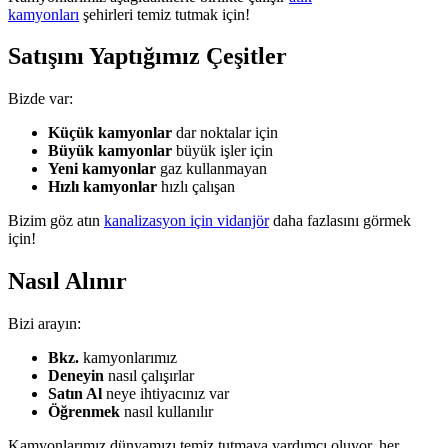
kamyonları
şehirleri temiz tutmak için!
Satışını Yaptığımız Çeşitler
Bizde var:
Küçük kamyonlar
dar noktalar için
Büyük kamyonlar
büyük işler için
Yeni kamyonlar
gaz kullanmayan
Hızlı kamyonlar
hızlı çalışan
Bizim göz atın
kanalizasyon için vidanjör
daha fazlasını görmek
için!
Nasıl Alınır
Bizi arayın:
Bkz.
kamyonlarımız
Deneyin
nasıl çalışırlar
Satın Al
neye ihtiyacınız var
Öğrenmek
nasıl kullanılır
Kamyonlarımız dünyamızı temiz tutmaya yardımcı oluyor, her