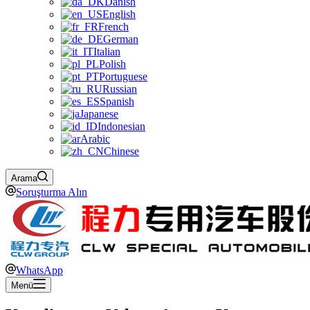
Danish
English
French
German
Italian
Polish
Portuguese
Russian
Spanish
Japanese
Indonesian
Arabic
Chinese
Arama
Soruşturma Alın
WhatsApp
Menü