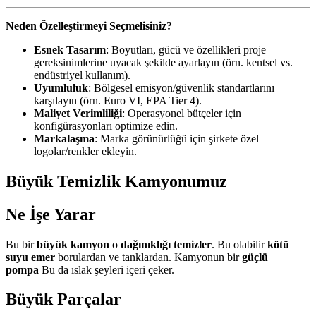
Neden Özelleştirmeyi Seçmelisiniz?
Esnek Tasarım
: Boyutları, gücü ve özellikleri proje
gereksinimlerine uyacak şekilde ayarlayın (örn. kentsel vs.
endüstriyel kullanım).
Uyumluluk
: Bölgesel emisyon/güvenlik standartlarını
karşılayın (örn. Euro VI, EPA Tier 4).
Maliyet Verimliliği
: Operasyonel bütçeler için
konfigürasyonları optimize edin.
Markalaşma
: Marka görünürlüğü için şirkete özel
logolar/renkler ekleyin.
Büyük Temizlik Kamyonumuz
Ne İşe Yarar
Bu bir
büyük kamyon
o
dağınıklığı temizler
. Bu olabilir
kötü
suyu emer
borulardan ve tanklardan. Kamyonun bir
güçlü
pompa
Bu da ıslak şeyleri içeri çeker.
Büyük Parçalar