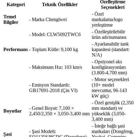
Özelleştirme
Kategori
Teknik Özellikler
Seçenekleri
- Özel
Temel
- Marka Chenglwei
markalama/logo
Bilgiler
yerleştirme
- Özelleştirilebilir
- Model: CLW5092TWC6
ürün adı/numarası
- Ayarlanabilir tank
Performans
- Toplam Kütle: 9,100 kg
kapasitesi (standart:
N/A)
- Opsiyonel aks
- Maksimum Hız: 103 km/s
konfigürasyonları
(3.800-4.700 mm)
- Motor seçenekleri
- Emisyon Standardı:
(10+ model
GB17691-2018 (Çin VI)
mevcuttur, 96-143
kW güç)
- Özel genişlik (2,350
- Genel Boyut: 7,100 ×
mm standart) ve
Boyutlar
2,450/2,350 × 3,050-3,400 mm
yükseklik (3,050-
3,400 mm)
- İsteğe bağlı şasi
- Şasi Modeli:
markaları (Dongfeng,
Şasi
EQ1125SJ8CDC (Dongfeng)
Yuchai, Cummins,