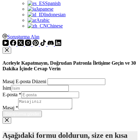
Spanish
Japanese
Indonesian
Arabic
Chinese
Soruşturma Alın
Aceleyle Kapatmayın, Doğrudan Patronla İletişime Geçin ve 30
Dakika İçinde Cevap Verin
Masaj E-posta Düzeni
İsim
E-posta
*
Masaj
*
Soruşturma gönder
Aşağıdaki formu doldurun, size en kısa