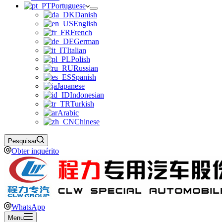
Portuguese
Danish
English
French
German
Italian
Polish
Russian
Spanish
Japanese
Indonesian
Turkish
Arabic
Chinese
Pesquisar
Obter inquérito
WhatsApp
Menu