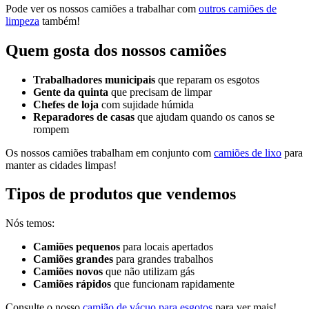
Pode ver os nossos camiões a trabalhar com
outros camiões de
limpeza
também!
Quem gosta dos nossos camiões
Trabalhadores municipais
que reparam os esgotos
Gente da quinta
que precisam de limpar
Chefes de loja
com sujidade húmida
Reparadores de casas
que ajudam quando os canos se
rompem
Os nossos camiões trabalham em conjunto com
camiões de lixo
para
manter as cidades limpas!
Tipos de produtos que vendemos
Nós temos:
Camiões pequenos
para locais apertados
Camiões grandes
para grandes trabalhos
Camiões novos
que não utilizam gás
Camiões rápidos
que funcionam rapidamente
Consulte o nosso
camião de vácuo para esgotos
para ver mais!