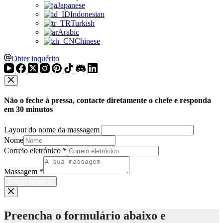
Japanese
Indonesian
Turkish
Arabic
Chinese
Obter inquérito
Não o feche à pressa, contacte diretamente o chefe e responda
em 30 minutos
Layout do nome da massagem
Nome
Correio eletrónico
*
Massagem
*
Enviar inquérito
Preencha o formulário abaixo e