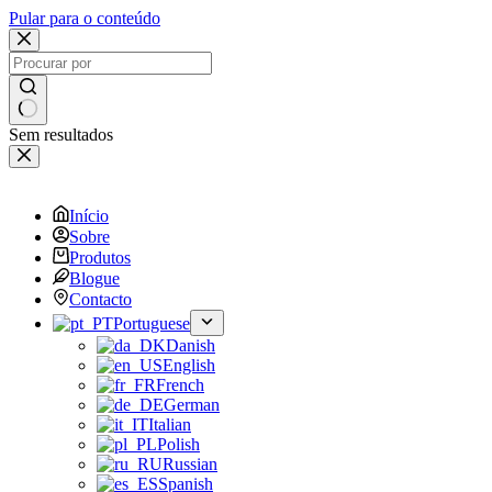
Pular para o conteúdo
Sem resultados
Início
Sobre
Produtos
Blogue
Contacto
Portuguese
Danish
English
French
German
Italian
Polish
Russian
Spanish