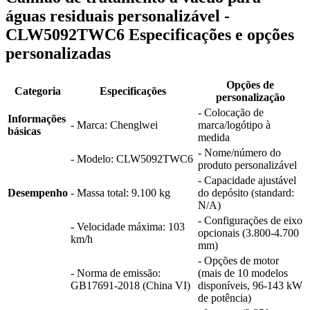
águas residuais personalizável -
CLW5092TWC6 Especificações e opções
personalizadas
Opções de
Categoria
Especificações
personalização
- Colocação de
Informações
- Marca: Chenglwei
marca/logótipo à
básicas
medida
- Nome/número do
- Modelo: CLW5092TWC6
produto personalizável
- Capacidade ajustável
Desempenho
- Massa total: 9.100 kg
do depósito (standard:
N/A)
- Configurações de eixo
- Velocidade máxima: 103
opcionais (3.800-4.700
km/h
mm)
- Opções de motor
- Norma de emissão:
(mais de 10 modelos
GB17691-2018 (China VI)
disponíveis, 96-143 kW
de potência)