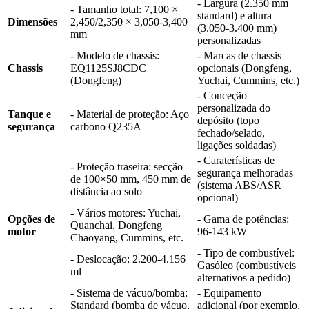
- Largura (2.350 mm
- Tamanho total: 7,100 ×
standard) e altura
Dimensões
2,450/2,350 × 3,050-3,400
(3.050-3.400 mm)
mm
personalizadas
- Modelo de chassis:
- Marcas de chassis
Chassis
EQ1125SJ8CDC
opcionais (Dongfeng,
(Dongfeng)
Yuchai, Cummins, etc.)
- Conceção
personalizada do
Tanque e
- Material de proteção: Aço
depósito (topo
segurança
carbono Q235A
fechado/selado,
ligações soldadas)
- Caraterísticas de
- Proteção traseira: secção
segurança melhoradas
de 100×50 mm, 450 mm de
(sistema ABS/ASR
distância ao solo
opcional)
- Vários motores: Yuchai,
Opções de
- Gama de potências:
Quanchai, Dongfeng
motor
96-143 kW
Chaoyang, Cummins, etc.
- Tipo de combustível:
- Deslocação: 2.200-4.156
Gasóleo (combustíveis
ml
alternativos a pedido)
- Sistema de vácuo/bomba:
- Equipamento
Standard (bomba de vácuo,
adicional (por exemplo,