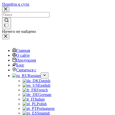
Перейти к сути
Ничего не найдено
Главная
О сайте
Продукция
Блог
Связаться с
Russian
Danish
English
French
German
Italian
Polish
Portuguese
Spanish