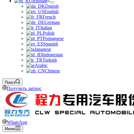
Russian
Danish
English
French
German
Italian
Polish
Portuguese
Spanish
Japanese
Indonesian
Turkish
Arabic
Chinese
Поиск
Получить запрос
WhatsApp
Меню