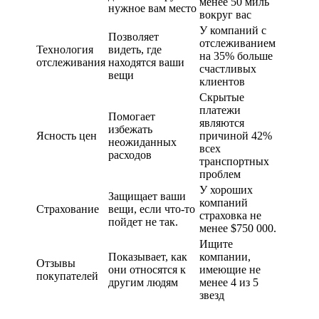
менее 50 миль
нужное вам место
вокруг вас
У компаний с
Позволяет
отслеживанием
Технология
видеть, где
на 35% больше
отслеживания
находятся ваши
счастливых
вещи
клиентов
Скрытые
платежи
Помогает
являются
избежать
Ясность цен
причиной 42%
неожиданных
всех
расходов
транспортных
проблем
У хороших
Защищает ваши
компаний
Страхование
вещи, если что-то
страховка не
пойдет не так.
менее $750 000.
Ищите
Показывает, как
компании,
Отзывы
они относятся к
имеющие не
покупателей
другим людям
менее 4 из 5
звезд