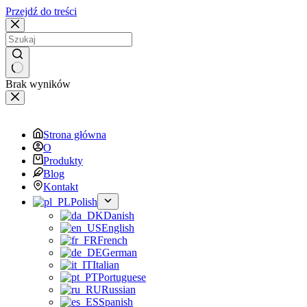
Przejdź do treści
Brak wyników
Strona główna
O
Produkty
Blog
Kontakt
Polish
Danish
English
French
German
Italian
Portuguese
Russian
Spanish