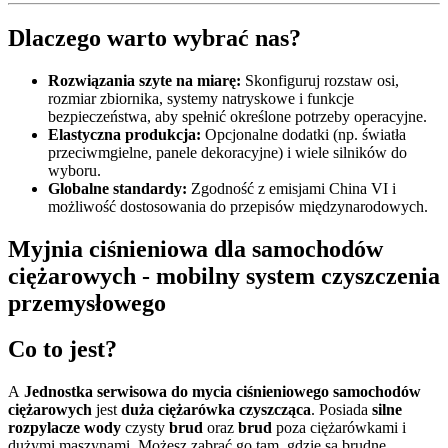
Dlaczego warto wybrać nas?
Rozwiązania szyte na miarę:
Skonfiguruj rozstaw osi,
rozmiar zbiornika, systemy natryskowe i funkcje
bezpieczeństwa, aby spełnić określone potrzeby operacyjne.
Elastyczna produkcja:
Opcjonalne dodatki (np. światła
przeciwmgielne, panele dekoracyjne) i wiele silników do
wyboru.
Globalne standardy:
Zgodność z emisjami China VI i
możliwość dostosowania do przepisów międzynarodowych.
Myjnia ciśnieniowa dla samochodów
ciężarowych - mobilny system czyszczenia
przemysłowego
Co to jest?
A
Jednostka serwisowa do mycia ciśnieniowego samochodów
ciężarowych
jest
duża ciężarówka czyszcząca
. Posiada
silne
rozpylacze wody
czysty
brud
oraz
brud
poza ciężarówkami i
dużymi maszynami. Możesz zabrać go tam, gdzie są brudne