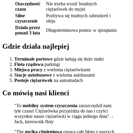
Oszczędność
Nie trzeba wozić brudnych
czasu
ciężarówek do myjni
Silne
Pozbywa się trudnych zabrudzeń i
czyszczenie
oleju
Działa przez
Długoterminowa pomoc w sprzątaniu
ponad 3 lata
Gdzie działa najlepiej
Terminale portowe
gdzie ładują się duże statki
Flota rządowa
parkingi
Miejsca pracy
z wieloma ciężarówkami
Stacje autobusowe
z wieloma autobusami
Postoje ciężarówek
na autostradach
Co mówią nasi klienci
"To
mobilny system czyszczenia
zaoszczędził nam
tyle czasu! Ciężarówka przyjeżdża do nas i czyści
wszystkie nasze ciężarówki w ciągu jednego dnia". -
Jack, kierownik floty
"The
myjka ciśnieniowa
usuwa całe błoto z naszych