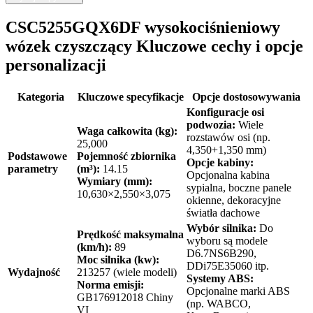
CSC5255GQX6DF wysokociśnieniowy
wózek czyszczący Kluczowe cechy i opcje
personalizacji
Kategoria
Kluczowe specyfikacje
Opcje dostosowywania
Konfiguracje osi
podwozia:
Wiele
Waga całkowita (kg):
rozstawów osi (np.
25,000
4,350+1,350 mm)
Podstawowe
Pojemność zbiornika
Opcje kabiny:
parametry
(m³):
14.15
Opcjonalna kabina
Wymiary (mm):
sypialna, boczne panele
10,630×2,550×3,075
okienne, dekoracyjne
światła dachowe
Wybór silnika:
Do
Prędkość maksymalna
wyboru są modele
(km/h):
89
D6.7NS6B290,
Moc silnika (kw):
DDi75E35060 itp.
Wydajność
213257 (wiele modeli)
Systemy ABS:
Norma emisji:
Opcjonalne marki ABS
GB176912018 Chiny
(np. WABCO,
VI