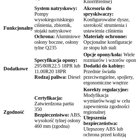
KnorrBremse)
System natryskowy:
Akcesoria do
Pompy
spryskiwaczy:
wysokiego/niskiego
Konfigurowalne dysze,
ciśnienia, zbiornik,
szerokość strumienia i
Funkcjonalny
stojaki natryskowe
ustawienia ciśnienia
Ochrona:
Aluminiowe
Materiały ochronne:
osłony boczne, osłony
Opcjonalne konfiguracje
tylne Q235
ze stopu lub stali
Opcje opony/koła:
Wiele
Specyfikacja opony:
rozmiarów i wzorów opon
295/80R22.5 18PR lub
Dodatki do kabiny:
Dodatkowe
11.00R20 18PR
Przednie światła
Rodzaj paliwa:
Diesel
przeciwmgielne, spojlery,
ergonomiczne wnętrze
Korekty regulacyjne:
Modyfikacja
Certyfikacja:
wymiarów/wagi w celu
Zatwierdzona partia
zapewnienia zgodności
350
Zgodność
regionalnej
Bezpieczeństwo:
ABS,
Ulepszenia
wysokość tylnej osłony
bezpieczeństwa:
460 mm (zgodna)
Ulepszony ABS lub
ochrona przed kolizją