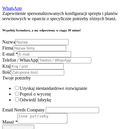
WhatsApp
Zapewnienie spersonalizowanych konfiguracji sprzętu i planów
serwisowych w oparciu o specyficzne potrzeby różnych branż.
Wypełnij formularz, a my odpowiemy w ciągu 30 minut!
Nazwa
Firma
E-mail
*
Telefon / WhasApp
Kraj
Ilość
Twoje potrzeby
Uzyskaj niestandardowe rozwiązanie
Poproś o wycenę
Odwiedź fabrykę
Email Needs Company
Masaż
*
Wyślij zapytanie