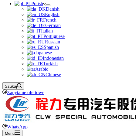
Polish
Danish
English
French
German
Italian
Portuguese
Russian
Spanish
Japanese
Indonesian
Turkish
Arabic
Chinese
Szukaj
Zapytanie ofertowe
WhatsApp
Menu