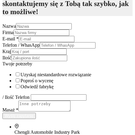
skontaktujemy się z Tobą tak szybko, jak
to możliwe!
Nazwa
Firma
E-mail
*
Telefon / WhasApp
Kraj
Ilość
Twoje potrzeby
Uzyskaj niestandardowe rozwiązanie
Poproś o wycenę
Odwiedź fabrykę
/ Ilość Telefon
Masaż
*
Wyślij zapytanie
Chengli Automobile Industry Park