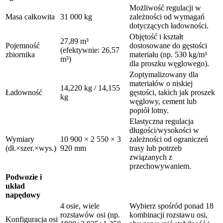
Możliwość regulacji w
Masa całkowita
31 000 kg
zależności od wymagań
dotyczących ładowności.
Objętość i kształt
27,89 m³
Pojemność
dostosowane do gęstości
(efektywnie: 26,57
zbiornika
materiału (np. 530 kg/m³
m³)
dla proszku węglowego).
Zoptymalizowany dla
materiałów o niskiej
14,220 kg / 14,155
Ładowność
gęstości, takich jak proszek
kg
węglowy, cement lub
popiół lotny.
Elastyczna regulacja
długości/wysokości w
Wymiary
10 900 × 2 550 × 3
zależności od ograniczeń
(dł.×szer.×wys.)
920 mm
trasy lub potrzeb
związanych z
przechowywaniem.
Podwozie i
układ
napędowy
4 osie, wiele
Wybierz spośród ponad 18
rozstawów osi (np.
kombinacji rozstawu osi,
Konfiguracja osi