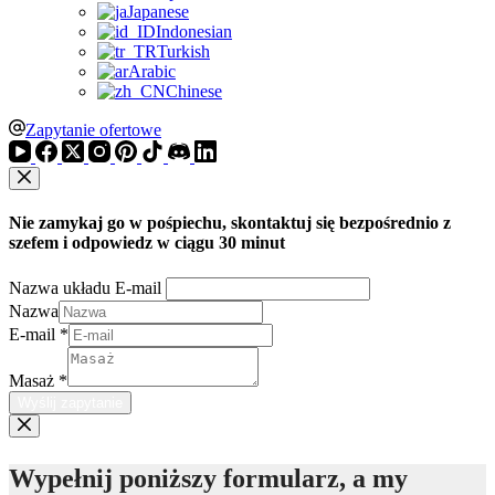
Japanese
Indonesian
Turkish
Arabic
Chinese
Zapytanie ofertowe
Nie zamykaj go w pośpiechu, skontaktuj się bezpośrednio z
szefem i odpowiedz w ciągu 30 minut
Nazwa układu E-mail
Nazwa
E-mail
*
Masaż
*
Wyślij zapytanie
Wypełnij poniższy formularz, a my