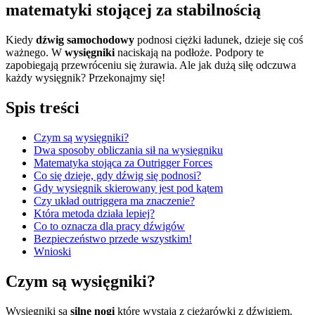
matematyki stojącej za stabilnością
Kiedy
dźwig samochodowy
podnosi ciężki ładunek, dzieje się coś
ważnego. W
wysięgniki
naciskają na podłoże. Podpory te
zapobiegają przewróceniu się żurawia. Ale jak dużą siłę odczuwa
każdy wysięgnik? Przekonajmy się!
Spis treści
Czym są wysięgniki?
Dwa sposoby obliczania sił na wysięgniku
Matematyka stojąca za Outrigger Forces
Co się dzieje, gdy dźwig się podnosi?
Gdy wysięgnik skierowany jest pod kątem
Czy układ outriggera ma znaczenie?
Która metoda działa lepiej?
Co to oznacza dla pracy dźwigów
Bezpieczeństwo przede wszystkim!
Wnioski
Czym są wysięgniki?
Wysięgniki są
silne nogi
które wystają z ciężarówki z dźwigiem.