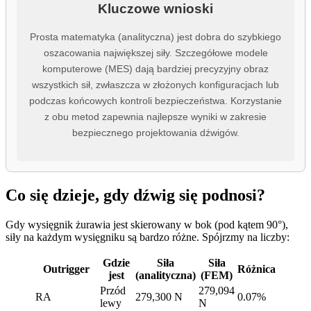
Kluczowe wnioski
Prosta matematyka (analityczna) jest dobra do szybkiego
oszacowania największej siły. Szczegółowe modele
komputerowe (MES) dają bardziej precyzyjny obraz
wszystkich sił, zwłaszcza w złożonych konfiguracjach lub
podczas końcowych kontroli bezpieczeństwa. Korzystanie
z obu metod zapewnia najlepsze wyniki w zakresie
bezpiecznego projektowania dźwigów.
Co się dzieje, gdy dźwig się podnosi?
Gdy wysięgnik żurawia jest skierowany w bok (pod kątem 90°),
siły na każdym wysięgniku są bardzo różne. Spójrzmy na liczby:
Gdzie
Siła
Siła
Outrigger
Różnica
jest
(analityczna)
(FEM)
Przód
279,094
RA
279,300 N
0.07%
lewy
N