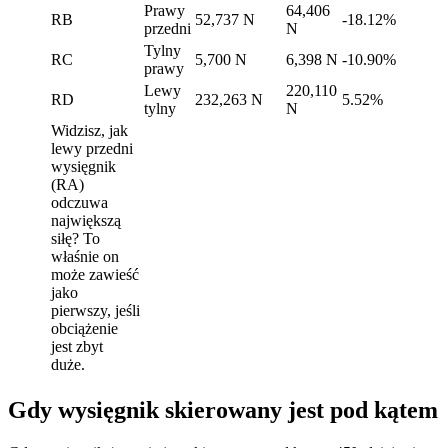
Prawy
64,406
RB
52,737 N
-18.12%
przedni
N
Tylny
RC
5,700 N
6,398 N
-10.90%
prawy
Lewy
220,110
RD
232,263 N
5.52%
tylny
N
Widzisz, jak
lewy przedni
wysięgnik
(RA)
odczuwa
największą
siłę? To
właśnie on
może zawieść
jako
pierwszy, jeśli
obciążenie
jest zbyt
duże.
Gdy wysięgnik skierowany jest pod kątem