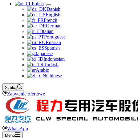
Polish
Danish
English
French
German
Italian
Portuguese
Russian
Spanish
Japanese
Indonesian
Turkish
Arabic
Chinese
Szukaj
Zapytanie ofertowe
WhatsApp
Menu