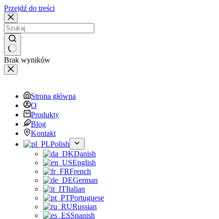
Przejdź do treści
Brak wyników
Strona główna
O
Produkty
Blog
Kontakt
Polish
Danish
English
French
German
Italian
Portuguese
Russian
Spanish