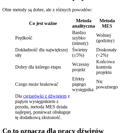
Obie metody są dobre, ale z różnych powodów:
Metoda
Metoda
Co jest ważne
analityczna
MES
Bardzo
Wolniej
Prędkość
szybko
(godziny)
(minuty)
Dokładność dla największej
Świetny
Doskonały
siły
(±5%)
(<2%)
Końcowa
Wczesny
Dobry dla którego etapu
kontrola
projekt
projektu
Efekty
Nic
Czego może brakować
piątego
poważnego
wysięgnika
Dla
ciężarówki z dźwigiem
z
piątym wysięgnikiem z
przodu, metoda MES działa
najlepiej, ponieważ obsługuje
tę dodatkową złożoność.
Co to oznacza dla pracy dźwigów