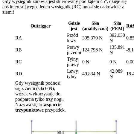
Gdy wysięgnik żurawia jest skierowany pod kątem 45°, dzieje się
coś interesującego. Jeden wysięgnik (RC) unosi się całkowicie z
ziemi!
Gdzie
Siła
Siła
Outrigger
Róż
jest
(analityczna)
(FEM)
Przód
392,030
RA
395,370 N
0.8
lewy
N
Prawy
135,891
RB
124,796 N
-8.
przedni
N
Tylny
RC
0 N
0 N
0.0
prawy
Lewy
42,089
RD
49,834 N
18.
tylny
N
Gdy wysięgnik podnosi
się z ziemi (siła 0 N),
wózek wykorzystuje do
podparcia tylko trzy nogi.
Nazywa się to
wsparcie
trzypunktowe
przypadek.