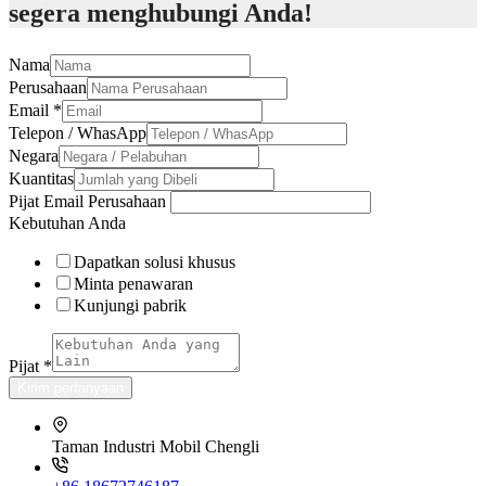
segera menghubungi Anda!
Nama
Perusahaan
Email
*
Telepon / WhasApp
Negara
Kuantitas
Pijat Email Perusahaan
Kebutuhan Anda
Dapatkan solusi khusus
Minta penawaran
Kunjungi pabrik
Pijat
*
Kirim pertanyaan
Taman Industri Mobil Chengli