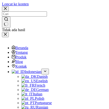
Loncat ke konten
Tidak ada hasil
Beranda
Tentang
Produk
Blog
Kontak
Indonesian
Danish
English
French
German
Italian
Polish
Portuguese
Russian