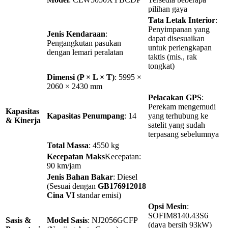
pilihan gaya
Tata Letak Interior
:
Penyimpanan yang
Jenis Kendaraan
:
dapat disesuaikan
Pengangkutan pasukan
untuk perlengkapan
dengan lemari peralatan
taktis (mis., rak
tongkat)
Dimensi (P × L × T)
: 5995 ×
2060 × 2430 mm
Pelacakan GPS
:
Perekam mengemudi
Kapasitas
Kapasitas Penumpang
: 14
yang terhubung ke
& Kinerja
satelit yang sudah
terpasang sebelumnya
Total Massa
: 4550 kg
Kecepatan Maks
Kecepatan:
90 km/jam
Jenis Bahan Bakar
: Diesel
(Sesuai dengan
GB176912018
Cina VI
standar emisi)
Opsi Mesin
:
SOFIM8140.43S6
Sasis &
Model Sasis
: NJ2056GCFP
(daya bersih 93kW)