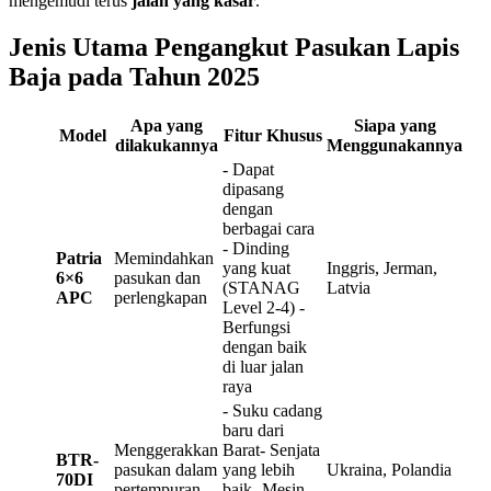
mengemudi terus
jalan yang kasar
.
Jenis Utama Pengangkut Pasukan Lapis
Baja pada Tahun 2025
Apa yang
Siapa yang
Model
Fitur Khusus
dilakukannya
Menggunakannya
- Dapat
dipasang
dengan
berbagai cara
- Dinding
Patria
Memindahkan
yang kuat
Inggris, Jerman,
6×6
pasukan dan
(STANAG
Latvia
APC
perlengkapan
Level 2-4) -
Berfungsi
dengan baik
di luar jalan
raya
- Suku cadang
baru dari
Menggerakkan
Barat- Senjata
BTR-
pasukan dalam
yang lebih
Ukraina, Polandia
70DI
pertempuran
baik- Mesin