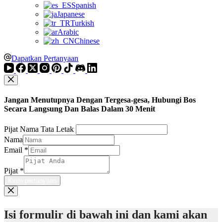
Spanish
Japanese
Turkish
Arabic
Chinese
Dapatkan Pertanyaan
Jangan Menutupnya Dengan Tergesa-gesa, Hubungi Bos
Secara Langsung Dan Balas Dalam 30 Menit
Pijat Nama Tata Letak
Nama
Email
*
Pijat
*
Kirim pertanyaan
Isi formulir di bawah ini dan kami akan