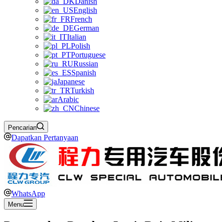
Danish
English
French
German
Italian
Polish
Portuguese
Russian
Spanish
Japanese
Turkish
Arabic
Chinese
Pencarian
Dapatkan Pertanyaan
WhatsApp
Menu