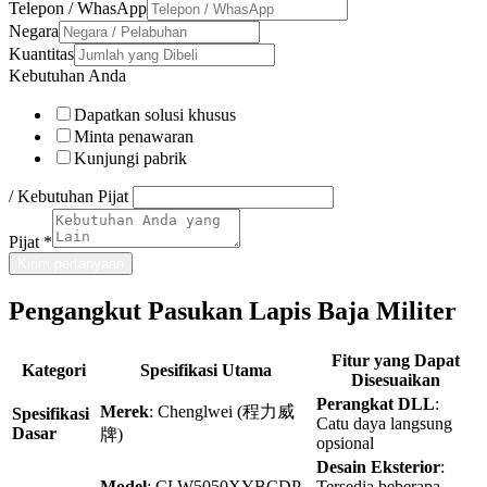
Telepon / WhasApp
Negara
Kuantitas
Kebutuhan Anda
Dapatkan solusi khusus
Minta penawaran
Kunjungi pabrik
/ Kebutuhan Pijat
Pijat
*
Kirim pertanyaan
Pengangkut Pasukan Lapis Baja Militer
Fitur yang Dapat
Kategori
Spesifikasi Utama
Disesuaikan
Perangkat DLL
:
Merek
: Chenglwei (程力威
Spesifikasi
Catu daya langsung
Dasar
牌)
opsional
Desain Eksterior
:
Model
: CLW5050XYBCDP
Tersedia beberapa