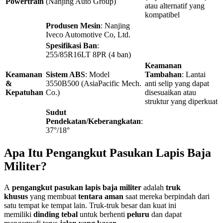
Powertrain
(Nanjing Auto Group)
atau alternatif yang
kompatibel
Produsen Mesin
: Nanjing
Iveco Automotive Co, Ltd.
Spesifikasi Ban
:
255/85R16LT 8PR (4 ban)
Keamanan
Keamanan
Sistem ABS
: Model
Tambahan
: Lantai
&
3550B500 (AsiaPacific Mech.
anti selip yang dapat
Kepatuhan
Co.)
disesuaikan atau
struktur yang diperkuat
Sudut
Pendekatan/Keberangkatan
:
37°/18°
Apa Itu Pengangkut Pasukan Lapis Baja
Militer?
A
pengangkut pasukan lapis baja militer
adalah
truk
khusus
yang membuat
tentara aman
saat mereka berpindah dari
satu tempat ke tempat lain. Truk-truk besar dan kuat ini
memiliki
dinding tebal
untuk berhenti
peluru
dan dapat