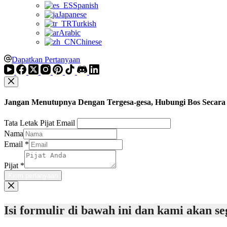
Spanish
Japanese
Turkish
Arabic
Chinese
Dapatkan Pertanyaan
Jangan Menutupnya Dengan Tergesa-gesa, Hubungi Bos Secara
Tata Letak Pijat Email
Nama
Email
*
Pijat
*
Kirim pertanyaan
Isi formulir di bawah ini dan kami akan 