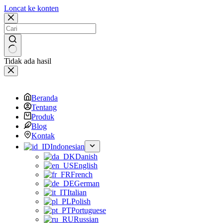
Loncat ke konten
Tidak ada hasil
Beranda
Tentang
Produk
Blog
Kontak
Indonesian
Danish
English
French
German
Italian
Polish
Portuguese
Russian