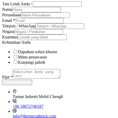
Tata Letak Anda /
Nama
Perusahaan
Email
*
Telepon / WhasApp
Negara
Kuantitas
Kebutuhan Anda
Dapatkan solusi khusus
Minta penawaran
Kunjungi pabrik
Pijat
*
Kirim pertanyaan
Taman Industri Mobil Chengli
+86 18672746187
info@thespecialtruck.com