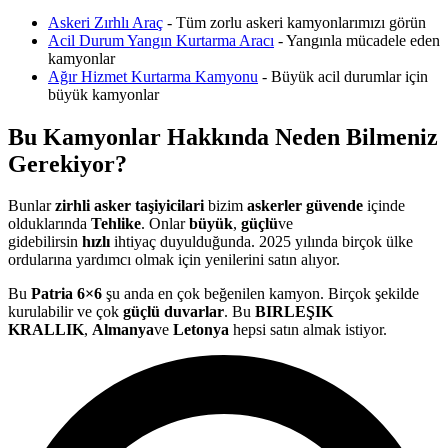
Askeri Zırhlı Araç
- Tüm zorlu askeri kamyonlarımızı görün
Acil Durum Yangın Kurtarma Aracı
- Yangınla mücadele eden
kamyonlar
Ağır Hizmet Kurtarma Kamyonu
- Büyük acil durumlar için
büyük kamyonlar
Bu Kamyonlar Hakkında Neden Bilmeniz
Gerekiyor?
Bunlar
zirhli asker taşiyicilari
bizim
askerler güvende
içinde
olduklarında
Tehlike
. Onlar
büyük
,
güçlü
ve
gidebilirsin
hızlı
ihtiyaç duyulduğunda. 2025 yılında birçok ülke
ordularına yardımcı olmak için yenilerini satın alıyor.
Bu
Patria 6×6
şu anda en çok beğenilen kamyon. Birçok şekilde
kurulabilir ve çok
güçlü duvarlar
. Bu
BIRLEŞIK
KRALLIK
,
Almanya
ve
Letonya
hepsi satın almak istiyor.