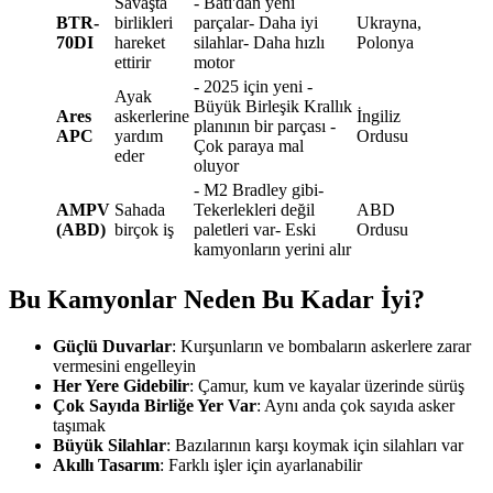
Savaşta
- Batı'dan yeni
BTR-
birlikleri
parçalar- Daha iyi
Ukrayna,
70DI
hareket
silahlar- Daha hızlı
Polonya
ettirir
motor
- 2025 için yeni -
Ayak
Büyük Birleşik Krallık
Ares
askerlerine
İngiliz
planının bir parçası -
APC
yardım
Ordusu
Çok paraya mal
eder
oluyor
- M2 Bradley gibi-
AMPV
Sahada
Tekerlekleri değil
ABD
(ABD)
birçok iş
paletleri var- Eski
Ordusu
kamyonların yerini alır
Bu Kamyonlar Neden Bu Kadar İyi?
Güçlü Duvarlar
: Kurşunların ve bombaların askerlere zarar
vermesini engelleyin
Her Yere Gidebilir
: Çamur, kum ve kayalar üzerinde sürüş
Çok Sayıda Birliğe Yer Var
: Aynı anda çok sayıda asker
taşımak
Büyük Silahlar
: Bazılarının karşı koymak için silahları var
Akıllı Tasarım
: Farklı işler için ayarlanabilir