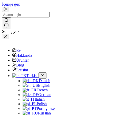
İçeriğe geç
Sonuç yok
Ev
Hakkında
Ürünler
Blog
İletişim
Turkish
Danish
English
French
German
Italian
Polish
Portuguese
Russian