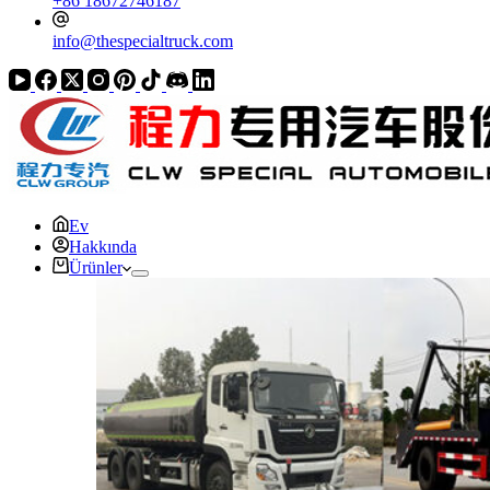
+86 18672746187
info@thespecialtruck.com
Ev
Hakkında
Ürünler