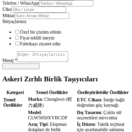
Telefon / WhasApp
Ülke
Miktar
İhtiyaçlarınız
Özel bir çözüm edinin
Fiyat teklifi isteyin
Fabrikayı ziyaret edin
Masaj
*
Soruşturma gönder
Askeri Zırhlı Birlik Taşıyıcıları
Kategori
Temel Özellikler
Özelleştirilebilir Özellikler
Marka
: Chenglwei (程
Temel
ETC Cihazı
: İsteğe bağlı
Özellikler
doğrudan güç kaynağı
力威牌)
Model
:
Dış Tasarım
: Çoklu stil
CLW5050XYBCDP
seçenekleri mevcuttur
Araç Tipi
: Ekipman
İç Düzen
: Taktik teçhizat
dolapları ile birlik
için ayarlanabilir saklama