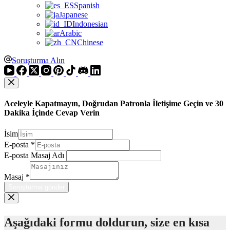
Spanish
Japanese
Indonesian
Arabic
Chinese
Soruşturma Alın
Aceleyle Kapatmayın, Doğrudan Patronla İletişime Geçin ve 30
Dakika İçinde Cevap Verin
İsim
E-posta
*
E-posta Masaj Adı
Masaj
*
Soruşturma gönder
Aşağıdaki formu doldurun, size en kısa