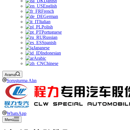
Danish
English
French
German
Italian
Polish
Portuguese
Russian
Spanish
Japanese
Indonesian
Arabic
Chinese
Arama
Soruşturma Alın
WhatsApp
Menü