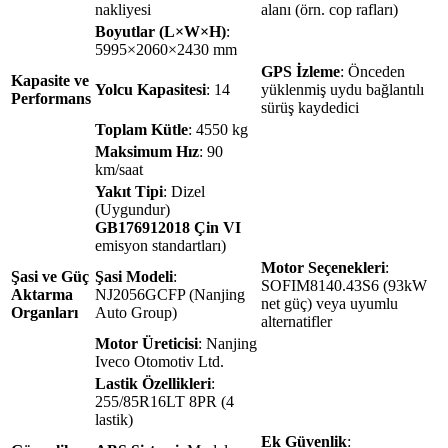
nakliyesi
alanı (örn. cop rafları)
Boyutlar (L×W×H)
:
5995×2060×2430 mm
GPS İzleme
: Önceden
Kapasite ve
Yolcu Kapasitesi
: 14
yüklenmiş uydu bağlantılı
Performans
sürüş kaydedici
Toplam Kütle
: 4550 kg
Maksimum Hız
: 90
km/saat
Yakıt Tipi
: Dizel
(Uygundur)
GB176912018 Çin VI
emisyon standartları)
Motor Seçenekleri
:
Şasi ve Güç
Şasi Modeli
:
SOFIM8140.43S6 (93kW
Aktarma
NJ2056GCFP (Nanjing
net güç) veya uyumlu
Organları
Auto Group)
alternatifler
Motor Üreticisi
: Nanjing
Iveco Otomotiv Ltd.
Lastik Özellikleri
:
255/85R16LT 8PR (4
lastik)
Ek Güvenlik
: