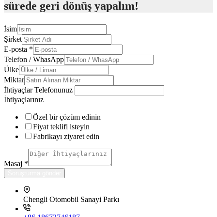
sürede geri dönüş yapalım!
İsim
Şirket
E-posta
*
Telefon / WhasApp
Ülke
Miktar
İhtiyaçlar Telefonunuz
İhtiyaçlarınız
Özel bir çözüm edinin
Fiyat teklifi isteyin
Fabrikayı ziyaret edin
Masaj
*
Soruşturma gönder
Chengli Otomobil Sanayi Parkı