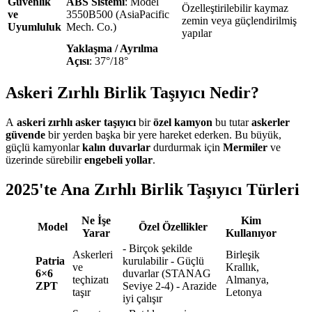
Güvenlik
ABS Sistemi
: Model
Özelleştirilebilir kaymaz
ve
3550B500 (AsiaPacific
zemin veya güçlendirilmiş
Uyumluluk
Mech. Co.)
yapılar
Yaklaşma / Ayrılma
Açısı
: 37°/18°
Askeri Zırhlı Birlik Taşıyıcı Nedir?
A
askeri zırhlı asker taşıyıcı
bir
özel kamyon
bu tutar
askerler
güvende
bir yerden başka bir yere hareket ederken. Bu büyük,
güçlü kamyonlar
kalın duvarlar
durdurmak için
Mermiler
ve
üzerinde sürebilir
engebeli yollar
.
2025'te Ana Zırhlı Birlik Taşıyıcı Türleri
Ne İşe
Kim
Model
Özel Özellikler
Yarar
Kullanıyor
- Birçok şekilde
Askerleri
Birleşik
Patria
kurulabilir - Güçlü
ve
Krallık,
6×6
duvarlar (STANAG
teçhizatı
Almanya,
ZPT
Seviye 2-4) - Arazide
taşır
Letonya
iyi çalışır