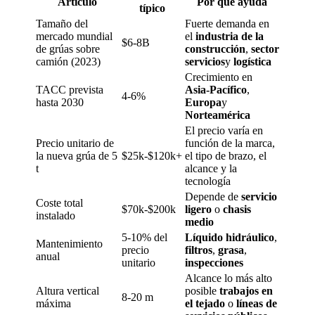
Artículo
Por qué ayuda
típico
Tamaño del
Fuerte demanda en
mercado mundial
el
industria de la
$6-8B
de grúas sobre
construcción
,
sector
camión (2023)
servicios
y
logística
Crecimiento en
TACC prevista
Asia-Pacífico
,
4-6%
hasta 2030
Europa
y
Norteamérica
El precio varía en
Precio unitario de
función de la marca,
la nueva grúa de 5
$25k-$120k+
el tipo de brazo, el
t
alcance y la
tecnología
Depende de
servicio
Coste total
$70k-$200k
ligero
o
chasis
instalado
medio
5-10% del
Líquido hidráulico
,
Mantenimiento
precio
filtros
,
grasa
,
anual
unitario
inspecciones
Alcance lo más alto
Altura vertical
posible
trabajos en
8-20 m
máxima
el tejado
o
líneas de