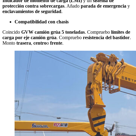
Indicador de momento de carga (LMI)
y un
sistema de
protección contra sobrecargas
. Añado
parada de emergencia
y
enclavamientos de seguridad
.
Compatibilidad con chasis
Coincido
GVW camión grúa 5 toneladas
. Compruebo
límites de
carga por eje camión grúa
. Compruebo
resistencia del bastidor
.
Monto
trasera
,
centro
o
frente
.