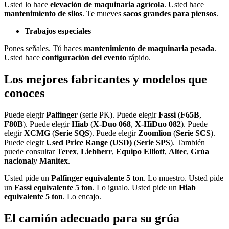
Usted lo hace
elevación de maquinaria agrícola
. Usted hace
mantenimiento de silos
. Te mueves
sacos grandes para piensos
.
Trabajos especiales
Pones señales. Tú haces
mantenimiento de maquinaria pesada
.
Usted hace
configuración del evento
rápido.
Los mejores fabricantes y modelos que
conoces
Puede elegir
Palfinger
(serie PK). Puede elegir
Fassi
(
F65B
,
F80B
). Puede elegir
Hiab
(
X-Duo 068
,
X-HiDuo 082
). Puede
elegir
XCMG
(
Serie SQS
). Puede elegir
Zoomlion
(
Serie SCS
).
Puede elegir
Used Price Range (USD)
(
Serie SPS
). También
puede consultar
Terex
,
Liebherr
,
Equipo Elliott
,
Altec
,
Grúa
nacional
y
Manitex
.
Usted pide un
Palfinger equivalente 5 ton
. Lo muestro. Usted pide
un
Fassi equivalente 5 ton
. Lo igualo. Usted pide un
Hiab
equivalente 5 ton
. Lo encajo.
El camión adecuado para su grúa