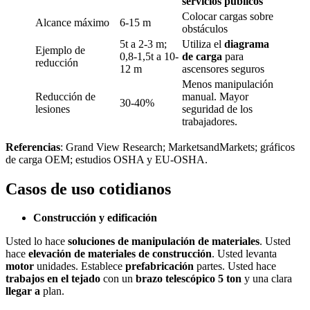
servicios públicos
Colocar cargas sobre
Alcance máximo
6-15 m
obstáculos
5t a 2-3 m;
Utiliza el
diagrama
Ejemplo de
0,8-1,5t a 10-
de carga
para
reducción
12 m
ascensores seguros
Menos manipulación
Reducción de
manual. Mayor
30-40%
lesiones
seguridad de los
trabajadores.
Referencias
: Grand View Research; MarketsandMarkets; gráficos
de carga OEM; estudios OSHA y EU-OSHA.
Casos de uso cotidianos
Construcción y edificación
Usted lo hace
soluciones de manipulación de materiales
. Usted
hace
elevación de materiales de construcción
. Usted levanta
motor
unidades. Establece
prefabricación
partes. Usted hace
trabajos en el tejado
con un
brazo telescópico 5 ton
y una clara
llegar a
plan.