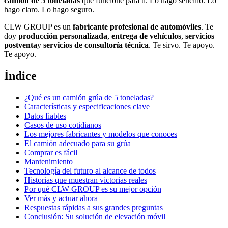
camión de 5 toneladas
que funcione para ti. Lo hago sencillo. Lo
hago claro. Lo hago seguro.
CLW GROUP es un
fabricante profesional de automóviles
. Te
doy
producción personalizada
,
entrega de vehículos
,
servicios
postventa
y
servicios de consultoría técnica
. Te sirvo. Te apoyo.
Te apoyo.
Índice
¿Qué es un camión grúa de 5 toneladas?
Características y especificaciones clave
Datos fiables
Casos de uso cotidianos
Los mejores fabricantes y modelos que conoces
El camión adecuado para su grúa
Comprar es fácil
Mantenimiento
Tecnología del futuro al alcance de todos
Historias que muestran victorias reales
Por qué CLW GROUP es su mejor opción
Ver más y actuar ahora
Respuestas rápidas a sus grandes preguntas
Conclusión: Su solución de elevación móvil