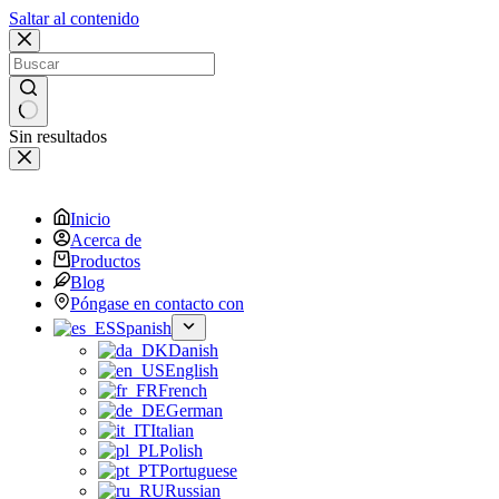
Saltar al contenido
Sin resultados
Inicio
Acerca de
Productos
Blog
Póngase en contacto con
Spanish
Danish
English
French
German
Italian
Polish
Portuguese
Russian