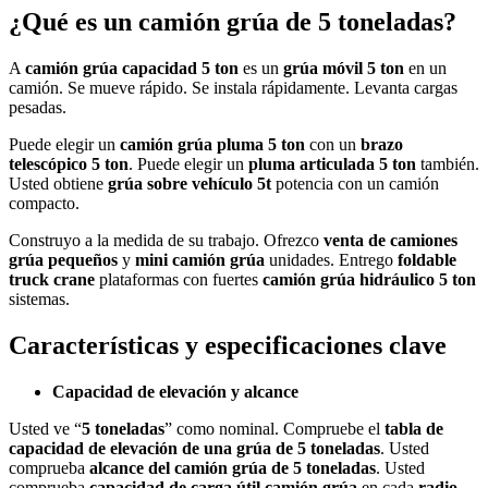
¿Qué es un camión grúa de 5 toneladas?
A
camión grúa capacidad 5 ton
es un
grúa móvil 5 ton
en un
camión. Se mueve rápido. Se instala rápidamente. Levanta cargas
pesadas.
Puede elegir un
camión grúa pluma 5 ton
con un
brazo
telescópico 5 ton
. Puede elegir un
pluma articulada 5 ton
también.
Usted obtiene
grúa sobre vehículo 5t
potencia con un camión
compacto.
Construyo a la medida de su trabajo. Ofrezco
venta de camiones
grúa pequeños
y
mini camión grúa
unidades. Entrego
foldable
truck crane
plataformas con fuertes
camión grúa hidráulico 5 ton
sistemas.
Características y especificaciones clave
Capacidad de elevación y alcance
Usted ve “
5 toneladas
” como nominal. Compruebe el
tabla de
capacidad de elevación de una grúa de 5 toneladas
. Usted
comprueba
alcance del camión grúa de 5 toneladas
. Usted
comprueba
capacidad de carga útil camión grúa
en cada
radio
.