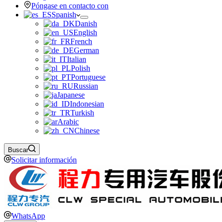
Póngase en contacto con
Spanish
Danish
English
French
German
Italian
Polish
Portuguese
Russian
Japanese
Indonesian
Turkish
Arabic
Chinese
Buscar
Solicitar información
WhatsApp