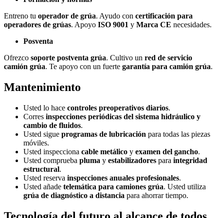
Entreno tu
operador de grúa
. Ayudo con
certificación para
operadores de grúas
. Apoyo
ISO 9001
y
Marca CE
necesidades.
Posventa
Ofrezco
soporte postventa grúa
. Cultivo un
red de servicio
camión grúa
. Te apoyo con un fuerte
garantía para camión grúa
.
Mantenimiento
Usted lo hace
controles preoperativos diarios
.
Corres
inspecciones periódicas del sistema hidráulico y
cambio de fluidos
.
Usted sigue
programas de lubricación
para todas las piezas
móviles.
Usted inspecciona
cable metálico
y
examen del gancho
.
Usted comprueba
pluma
y
estabilizadores
para
integridad
estructural
.
Usted reserva
inspecciones anuales profesionales
.
Usted añade
telemática para camiones grúa
. Usted utiliza
grúa de diagnóstico a distancia
para ahorrar tiempo.
Tecnología del futuro al alcance de todos