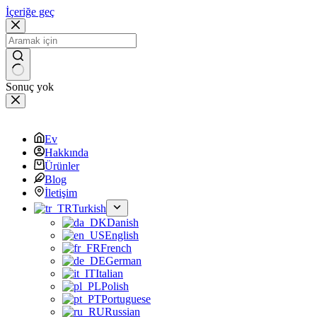
İçeriğe geç
Sonuç yok
Ev
Hakkında
Ürünler
Blog
İletişim
Turkish
Danish
English
French
German
Italian
Polish
Portuguese
Russian