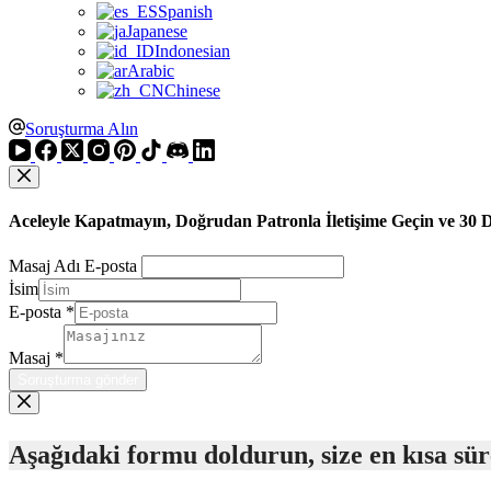
Spanish
Japanese
Indonesian
Arabic
Chinese
Soruşturma Alın
Aceleyle Kapatmayın, Doğrudan Patronla İletişime Geçin ve 30 
Masaj Adı E-posta
İsim
E-posta
*
Masaj
*
Soruşturma gönder
Aşağıdaki formu doldurun, size en kısa sü