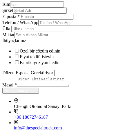
İsim
Şirket
E-posta
*
Telefon / WhasApp
Ülke
Miktar
İhtiyaçlarınız
Özel bir çözüm edinin
Fiyat teklifi isteyin
Fabrikayı ziyaret edin
Düzen E-posta Gerektiriyor
Masaj
*
Soruşturma gönder
Chengli Otomobil Sanayi Parkı
+86 18672746187
info@thespecialtruck.com