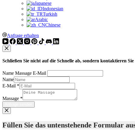
Japanese
Indonesian
Turkish
Arabic
Chinese
Anfrage erhalten
Schließen Sie nicht auf die Schnelle ab, sondern kontaktieren S
Name Massage E-Mail
Name
E-Mail
*
Massage
*
Anfrage senden
Füllen Sie das untenstehende Formular aus