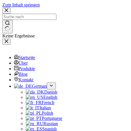
Zum Inhalt springen
Keine Ergebnisse
Startseite
Über
Produkte
Blog
Kontakt
German
Danish
English
French
Italian
Polish
Portuguese
Russian
Spanish