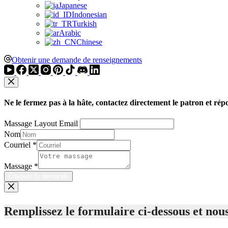
Japanese
Indonesian
Turkish
Arabic
Chinese
Obtenir une demande de renseignements
Ne le fermez pas à la hâte, contactez directement le patron et rép
Massage Layout Email
Nom
Courriel
*
Massage
*
Envoyer la demande
Remplissez le formulaire ci-dessous et nous