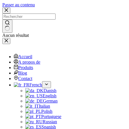
Passer au contenu
Aucun résultat
Accueil
A propos de
Produits
Blog
Contact
French
Danish
English
German
Italian
Polish
Portuguese
Russian
Spanish