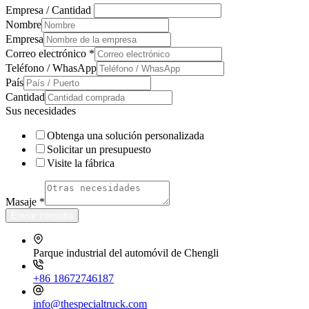
Empresa / Cantidad
Nombre
Empresa
Correo electrónico
*
Teléfono / WhasApp
País
Cantidad
Sus necesidades
Obtenga una solución personalizada
Solicitar un presupuesto
Visite la fábrica
Masaje
*
Enviar consulta
Parque industrial del automóvil de Chengli
+86 18672746187
info@thespecialtruck.com