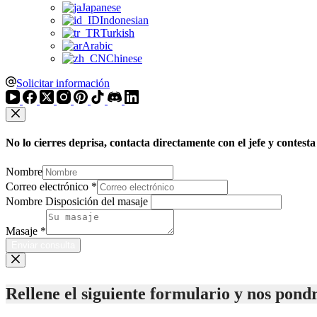
Japanese
Indonesian
Turkish
Arabic
Chinese
Solicitar información
No lo cierres deprisa, contacta directamente con el jefe y contest
Nombre
Correo electrónico
*
Nombre Disposición del masaje
Masaje
*
Enviar consulta
Rellene el siguiente formulario y nos pondr