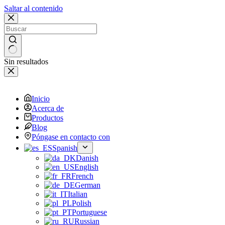
Saltar al contenido
Sin resultados
Inicio
Acerca de
Productos
Blog
Póngase en contacto con
Spanish
Danish
English
French
German
Italian
Polish
Portuguese
Russian