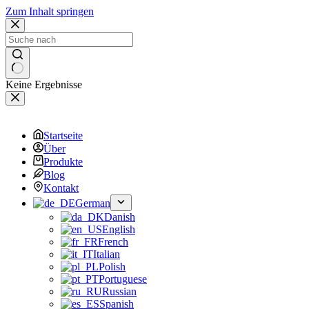
Zum Inhalt springen
Keine Ergebnisse
Startseite
Über
Produkte
Blog
Kontakt
German
Danish
English
French
Italian
Polish
Portuguese
Russian
Spanish