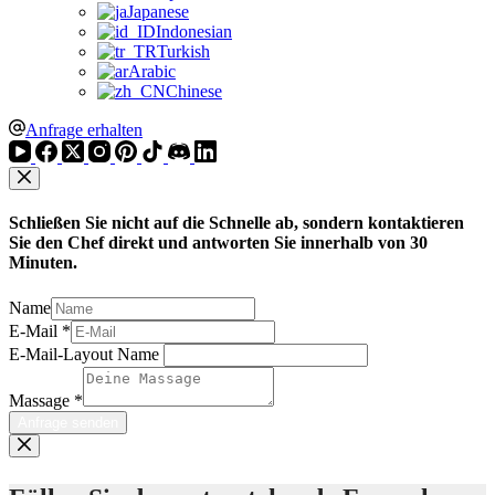
Japanese
Indonesian
Turkish
Arabic
Chinese
Anfrage erhalten
Schließen Sie nicht auf die Schnelle ab, sondern kontaktieren
Sie den Chef direkt und antworten Sie innerhalb von 30
Minuten.
Name
E-Mail
*
E-Mail-Layout Name
Massage
*
Anfrage senden