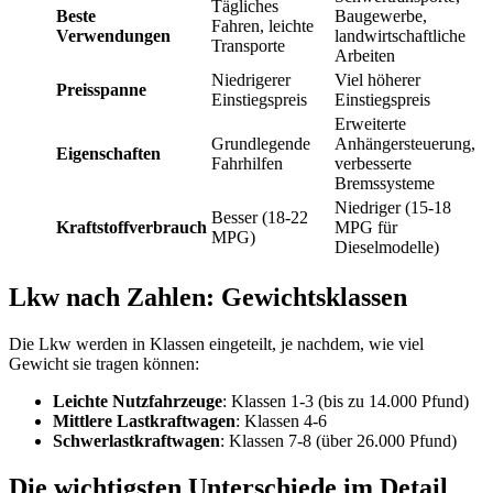
Tägliches
Beste
Baugewerbe,
Fahren, leichte
Verwendungen
landwirtschaftliche
Transporte
Arbeiten
Niedrigerer
Viel höherer
Preisspanne
Einstiegspreis
Einstiegspreis
Erweiterte
Grundlegende
Anhängersteuerung,
Eigenschaften
Fahrhilfen
verbesserte
Bremssysteme
Niedriger (15-18
Besser (18-22
Kraftstoffverbrauch
MPG für
MPG)
Dieselmodelle)
Lkw nach Zahlen: Gewichtsklassen
Die Lkw werden in Klassen eingeteilt, je nachdem, wie viel
Gewicht sie tragen können:
Leichte Nutzfahrzeuge
: Klassen 1-3 (bis zu 14.000 Pfund)
Mittlere Lastkraftwagen
: Klassen 4-6
Schwerlastkraftwagen
: Klassen 7-8 (über 26.000 Pfund)
Die wichtigsten Unterschiede im Detail