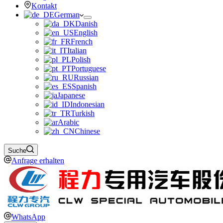
Kontakt
German
Danish
English
French
Italian
Polish
Portuguese
Russian
Spanish
Japanese
Indonesian
Turkish
Arabic
Chinese
Suche
Anfrage erhalten
WhatsApp