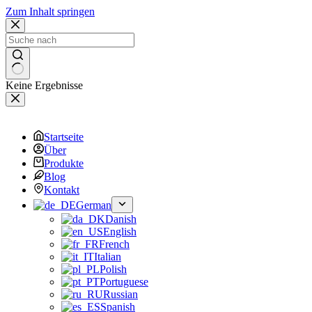
Zum Inhalt springen
Keine Ergebnisse
Startseite
Über
Produkte
Blog
Kontakt
German
Danish
English
French
Italian
Polish
Portuguese
Russian
Spanish