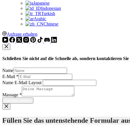
Japanese
Indonesian
Turkish
Arabic
Chinese
Anfrage erhalten
Schließen Sie nicht auf die Schnelle ab, sondern kontaktieren S
Name
E-Mail
*
Name E-Mail Layout
Massage
*
Anfrage senden
Füllen Sie das untenstehende Formular aus