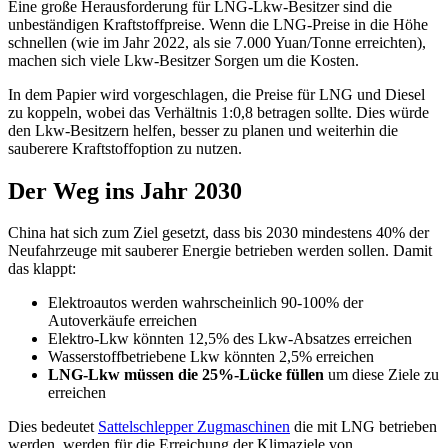
Eine große Herausforderung für LNG-Lkw-Besitzer sind die
unbeständigen Kraftstoffpreise. Wenn die LNG-Preise in die Höhe
schnellen (wie im Jahr 2022, als sie 7.000 Yuan/Tonne erreichten),
machen sich viele Lkw-Besitzer Sorgen um die Kosten.
In dem Papier wird vorgeschlagen, die Preise für LNG und Diesel
zu koppeln, wobei das Verhältnis 1:0,8 betragen sollte. Dies würde
den Lkw-Besitzern helfen, besser zu planen und weiterhin die
sauberere Kraftstoffoption zu nutzen.
Der Weg ins Jahr 2030
China hat sich zum Ziel gesetzt, dass bis 2030 mindestens 40% der
Neufahrzeuge mit sauberer Energie betrieben werden sollen. Damit
das klappt:
Elektroautos werden wahrscheinlich 90-100% der
Autoverkäufe erreichen
Elektro-Lkw könnten 12,5% des Lkw-Absatzes erreichen
Wasserstoffbetriebene Lkw könnten 2,5% erreichen
LNG-Lkw müssen die 25%-Lücke füllen
um diese Ziele zu
erreichen
Dies bedeutet
Sattelschlepper Zugmaschinen
die mit LNG betrieben
werden, werden für die Erreichung der Klimaziele von