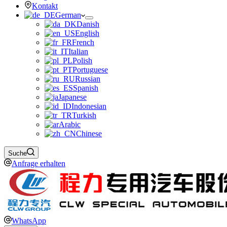
Kontakt
German
Danish
English
French
Italian
Polish
Portuguese
Russian
Spanish
Japanese
Indonesian
Turkish
Arabic
Chinese
Suche
Anfrage erhalten
WhatsApp