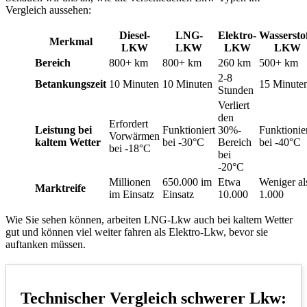
Vergleich aussehen:
Diesel-
LNG-
Elektro-
Wasserstof
Merkmal
LKW
LKW
LKW
LKW
Bereich
800+ km
800+ km
260 km
500+ km
2-8
Betankungszeit
10 Minuten
10 Minuten
15 Minute
Stunden
Verliert
den
Erfordert
Leistung bei
Funktioniert
30%-
Funktionie
Vorwärmen
kaltem Wetter
bei -30°C
Bereich
bei -40°C
bei -18°C
bei
-20°C
Millionen
650.000 im
Etwa
Weniger al
Marktreife
im Einsatz
Einsatz
10.000
1.000
Wie Sie sehen können, arbeiten LNG-Lkw auch bei kaltem Wetter
gut und können viel weiter fahren als Elektro-Lkw, bevor sie
auftanken müssen.
Technischer Vergleich schwerer Lkw: