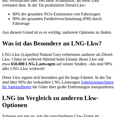
aus, verursachen aber viel mehr Schadstoffe, als diese Zahl
vermuten lässt. In der Tat produzieren Diesel-Lkw:
80% der gesamten NOx-Emissionen von Fahrzeugen
90% der gesamten Partikelverschmutzung (PM) durch
Fahrzeuge
Aus diesem Grund ist es so wichtig, sauberere Optionen zu finden.
Was ist das Besondere an LNG-Lkw?
LNG-Lkw (Liquefied Natural Gas) verbrennen sauberer als Diesel-
Lkw. China ist weltweit führend beim Einsatz dieser Lkw mit
etwa
650.000 LNG-Lastwagen
auf seinen Straßen - das sind 98%
aller LNG-Lkw weltweit!
Diese Lkw eignen sich besonders gut für lange Fahrten. In der Tat
sind über 90% der verkauften LNG-Lastwagen
Sattelzugmaschinen
für Sattelauflieger
die Güter über große Entfernungen transportieren.
LNG im Vergleich zu anderen Lkw-
Optionen
Schauen wir uns an, wie die verschiedenen Lkw-Typen im