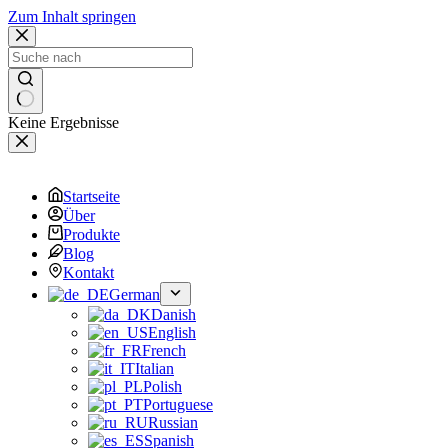
Zum Inhalt springen
Keine Ergebnisse
Startseite
Über
Produkte
Blog
Kontakt
German
Danish
English
French
Italian
Polish
Portuguese
Russian
Spanish