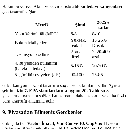
Bakın bu veriye. Akıllı ve çevre dostu
atık su tedavi kamyonları
çok tasarruf sağlar.
2025'e
Metrik
Şimdi
kadar
Yakıt Verimliliği (MPG)
6-8
8-10+
Yüksek,
15-25%
Bakım Maliyetleri
reaktif
Düşük
2. ana
3. 20-40%
1. emisyon azaltma
dizel
azaltı
4. su yeniden kullanımı
5-15%
20-30%
(hareketli tedavi)
5. gürültü seviyeleri (dB)
90-100
75-85
6. bu kamyonlar yakıt tasarrufu sağlar ve bakımları azaltır. Ayrıca
şehrininizin
7. EPA standartlarına uygun 2025 atık su
8.
yasalarına uymasını sağlar. Bu, zamanla daha az sorun ve daha fazla
para tasarrufu anlamına gelir.
9. Piyasadan Bilmeniz Gerekenler
Gibi şirketler
Vactor İmalat
,
Vac-Con
ve
10. GapVax
11. yolu
gösteriyor. Büyük etkinlikler gibi
12. WEFTEC
ve
13. IFAT
14.