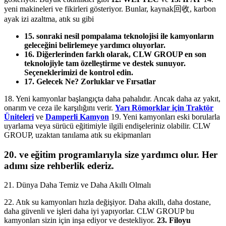
yeni makineleri ve fikirleri gösteriyor. Bunlar, kaynak回收, karbon
ayak izi azaltma, atık su gibi
15. sonraki nesil pompalama teknolojisi ile kamyonların
geleceğini belirlemeye yardımcı oluyorlar.
16. Diğerlerinden farklı olarak, CLW GROUP en son
teknolojiyle tam özelleştirme ve destek sunuyor.
Seçeneklerimizi de kontrol edin.
17. Gelecek Ne? Zorluklar ve Fırsatlar
18. Yeni kamyonlar başlangıçta daha pahalıdır. Ancak daha az yakıt,
onarım ve ceza ile karşılığını verir.
Yarı Römorklar için Traktör
Üniteleri
ve
Damperli Kamyon
19. Yeni kamyonları eski borularla
uyarlama veya sürücü eğitimiyle ilgili endişeleriniz olabilir. CLW
GROUP, uzaktan tanılama atık su ekipmanları
20. ve eğitim programlarıyla size yardımcı olur. Her
adımı size rehberlik ederiz.
21. Dünya Daha Temiz ve Daha Akıllı Olmalı
22. Atık su kamyonları hızla değişiyor. Daha akıllı, daha dostane,
daha güvenli ve işleri daha iyi yapıyorlar. CLW GROUP bu
kamyonları sizin için inşa ediyor ve destekliyor.
23. Filoyu