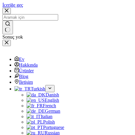
İçeriğe geç
Sonuç yok
Ev
Hakkında
Ürünler
Blog
İletişim
Turkish
Danish
English
French
German
Italian
Polish
Portuguese
Russian