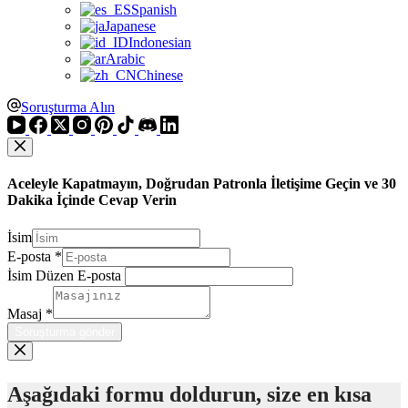
Spanish
Japanese
Indonesian
Arabic
Chinese
Soruşturma Alın
Aceleyle Kapatmayın, Doğrudan Patronla İletişime Geçin ve 30
Dakika İçinde Cevap Verin
İsim
E-posta
*
İsim Düzen E-posta
Masaj
*
Soruşturma gönder
Aşağıdaki formu doldurun, size en kısa