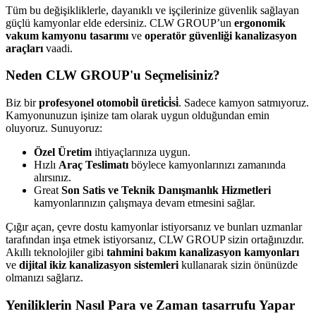
Tüm bu değişikliklerle, dayanıklı ve işçilerinize güvenlik sağlayan
güçlü kamyonlar elde edersiniz. CLW GROUP’un
ergonomik
vakum kamyonu tasarımı
ve
operatör güvenliği kanalizasyon
araçları
vaadi.
Neden CLW GROUP'u Seçmelisiniz?
Biz bir
profesyonel otomobi̇l üreti̇ci̇si̇
. Sadece kamyon satmıyoruz.
Kamyonunuzun işinize tam olarak uygun olduğundan emin
oluyoruz. Sunuyoruz:
Özel Üretim
ihtiyaçlarınıza uygun.
Hızlı
Araç Teslimatı
böylece kamyonlarınızı zamanında
alırsınız.
Great
Son Satis ve Teknik Danışmanlık Hizmetleri
kamyonlarınızın çalışmaya devam etmesini sağlar.
Çığır açan, çevre dostu kamyonlar istiyorsanız ve bunları uzmanlar
tarafından inşa etmek istiyorsanız, CLW GROUP sizin ortağınızdır.
Akıllı teknolojiler gibi
tahmini bakım kanalizasyon kamyonları
ve
dijital ikiz kanalizasyon sistemleri
kullanarak sizin önünüzde
olmanızı sağlarız.
Yeniliklerin Nasıl Para ve Zaman tasarrufu Yapar