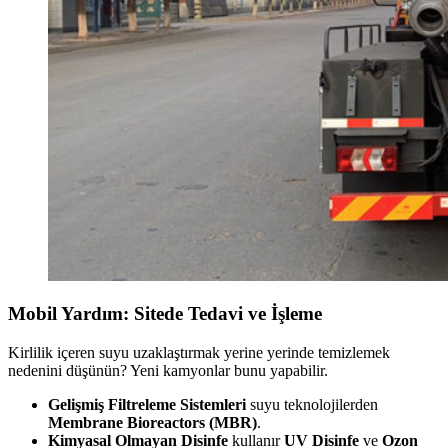
Mobil Yardım: Sitede Tedavi ve İşleme
Kirlilik içeren suyu uzaklaştırmak yerine yerinde temizlemek
nedenini düşünün? Yeni kamyonlar bunu yapabilir.
Gelişmiş Filtreleme Sistemleri
suyu teknolojilerden
Membrane Bioreactors (MBR)
.
Kimyasal Olmayan Disinfe
kullanır
UV Disinfe
ve
Ozon