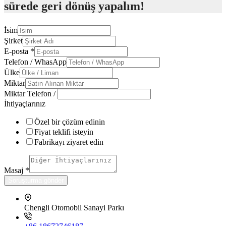
sürede geri dönüş yapalım!
İsim
Şirket
E-posta
*
Telefon / WhasApp
Ülke
Miktar
Miktar Telefon /
İhtiyaçlarınız
Özel bir çözüm edinin
Fiyat teklifi isteyin
Fabrikayı ziyaret edin
Masaj
*
Soruşturma gönder
Chengli Otomobil Sanayi Parkı