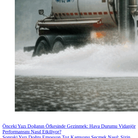
Önceki
Yazı
Doğanın Öfkesinde Gezinmek: Hava Durumu Vidanjör
Performansını Nasıl Etkiliyor?
Sonraki
Yazı
Doğru Emosyon Toz Kamyonu Seçmek Nasıl: Sizin