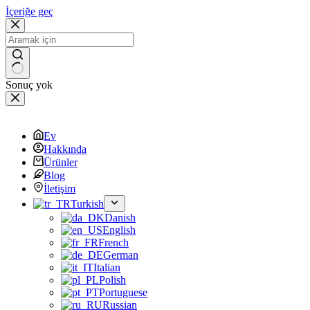
İçeriğe geç
Sonuç yok
Ev
Hakkında
Ürünler
Blog
İletişim
Turkish
Danish
English
French
German
Italian
Polish
Portuguese
Russian