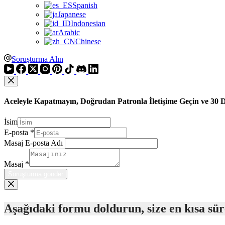
Spanish
Japanese
Indonesian
Arabic
Chinese
Soruşturma Alın
Aceleyle Kapatmayın, Doğrudan Patronla İletişime Geçin ve 30 
İsim
E-posta
*
Masaj E-posta Adı
Masaj
*
Soruşturma gönder
Aşağıdaki formu doldurun, size en kısa sü