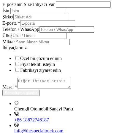
E-postanın Size İhtiyacı Var
İsim
Şirket
E-posta
*
Telefon / WhasApp
Ülke
Miktar
İhtiyaçlarınız
Özel bir çözüm edinin
Fiyat teklifi isteyin
Fabrikayı ziyaret edin
Masaj
*
Soruşturma gönder
Chengli Otomobil Sanayi Parkı
+86 18672746187
info@thespecialtruck.com