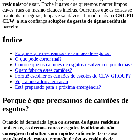
residuais
pode sair. Enche lugares que queremos manter limpos -
caves, ruas ou mesmo cidades inteiras. Queremos que as coisas se
mantenham seguras, limpas e saudáveis. Também nós na
GRUPO
CLW
, a sua confiança
soluções de gestão de águas residuais
parceiro.
Índice
Porque é que precisamos de camiões de esgotos?
O que pode correr mal?
Como é que os camiões de esgotos resolvem os problemas?
Quem fabrica estes camiões?
Porquê escolher os camiões de esgotos do CLW GROUP?
Veja a nossa força em ação
Está preparado para a próxima emergência?
Porque é que precisamos de camiões de
esgotos?
Quando há demasiada água ou
sistema de águas residuais
problemas,
os drenos, canos e esgotos tradicionais não
conseguem trabalhar com rapidez suficiente
. Isto causa
transbordo de esgoto
,
remoção de águas residuais de