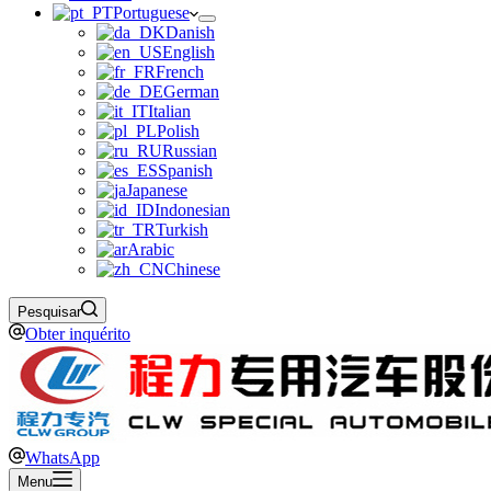
Portuguese
Danish
English
French
German
Italian
Polish
Russian
Spanish
Japanese
Indonesian
Turkish
Arabic
Chinese
Pesquisar
Obter inquérito
WhatsApp
Menu