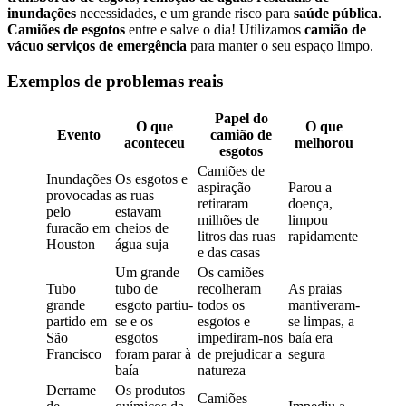
inundações
necessidades, e um grande risco para
saúde pública
.
Camiões de esgotos
entre e salve o dia! Utilizamos
camião de
vácuo serviços de emergência
para manter o seu espaço limpo.
Exemplos de problemas reais
Papel do
O que
O que
Evento
camião de
aconteceu
melhorou
esgotos
Camiões de
Inundações
Os esgotos e
aspiração
Parou a
provocadas
as ruas
retiraram
doença,
pelo
estavam
milhões de
limpou
furacão em
cheios de
litros das ruas
rapidamente
Houston
água suja
e das casas
Um grande
Os camiões
Tubo
tubo de
recolheram
As praias
grande
esgoto partiu-
todos os
mantiveram-
partido em
se e os
esgotos e
se limpas, a
São
esgotos
impediram-nos
baía era
Francisco
foram parar à
de prejudicar a
segura
baía
natureza
Derrame
Os produtos
Camiões