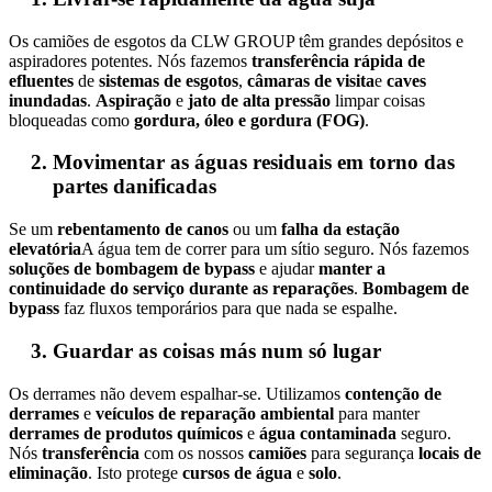
Os camiões de esgotos da CLW GROUP têm grandes depósitos e
aspiradores potentes. Nós fazemos
transferência rápida de
efluentes
de
sistemas de esgotos
,
câmaras de visita
e
caves
inundadas
.
Aspiração
e
jato de alta pressão
limpar coisas
bloqueadas como
gordura, óleo e gordura (FOG)
.
Movimentar as águas residuais em torno das
partes danificadas
Se um
rebentamento de canos
ou um
falha da estação
elevatória
A água tem de correr para um sítio seguro. Nós fazemos
soluções de bombagem de bypass
e ajudar
manter a
continuidade do serviço durante as reparações
.
Bombagem de
bypass
faz fluxos temporários para que nada se espalhe.
Guardar as coisas más num só lugar
Os derrames não devem espalhar-se. Utilizamos
contenção de
derrames
e
veículos de reparação ambiental
para manter
derrames de produtos químicos
e
água contaminada
seguro.
Nós
transferência
com os nossos
camiões
para segurança
locais de
eliminação
. Isto protege
cursos de água
e
solo
.