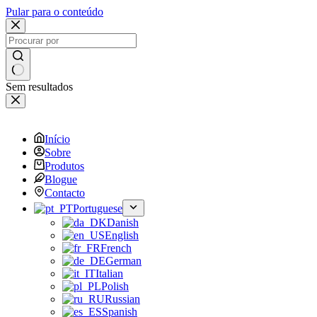
Pular para o conteúdo
Sem resultados
Início
Sobre
Produtos
Blogue
Contacto
Portuguese
Danish
English
French
German
Italian
Polish
Russian
Spanish