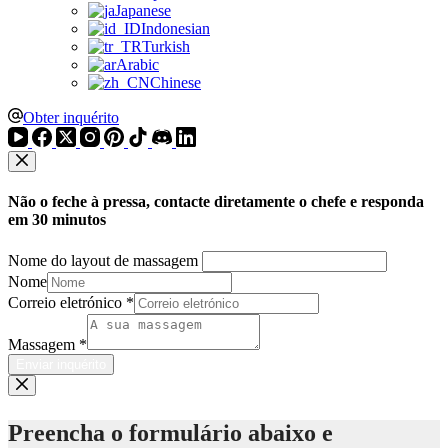
Japanese
Indonesian
Turkish
Arabic
Chinese
Obter inquérito
Não o feche à pressa, contacte diretamente o chefe e responda
em 30 minutos
Nome do layout de massagem
Nome
Correio eletrónico
*
Massagem
*
Enviar inquérito
Preencha o formulário abaixo e