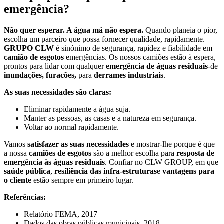
emergência?
Não quer esperar. A água má não espera.
Quando planeia o pior,
escolha um parceiro que possa fornecer qualidade, rapidamente.
GRUPO CLW
é sinónimo de segurança, rapidez e fiabilidade em
camião de esgotos
emergências. Os nossos camiões estão à espera,
prontos para lidar com qualquer
emergência de águas residuais
-de
inundações, furacões,
para
derrames industriais
.
As suas necessidades são claras:
Eliminar rapidamente a água suja.
Manter as pessoas, as casas e a natureza em segurança.
Voltar ao normal rapidamente.
Vamos
satisfazer as suas necessidades
e mostrar-lhe porque é que
a nossa
camiões de esgotos
são a melhor escolha para
resposta de
emergência às águas residuais
. Confiar no CLW GROUP, em que
saúde pública
,
resiliência das infra-estruturas
e
vantagens para
o cliente
estão sempre em primeiro lugar.
Referências:
Relatório FEMA, 2017
Dados das obras públicas municipais, 2018