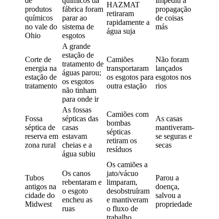
de
químicos da
Impediu a
HAZMAT
produtos
fábrica foram
propagação
retiraram
químicos
parar ao
de coisas
rapidamente a
no vale do
sistema de
más
água suja
Ohio
esgotos
A grande
estação de
Corte de
Camiões
Não foram
tratamento de
energia na
transportaram
lançados
águas parou;
estação de
os esgotos para
esgotos nos
os esgotos
tratamento
outra estação
rios
não tinham
para onde ir
As fossas
Camiões com
Fossa
sépticas das
As casas
bombas
séptica de
casas
mantiveram-
sépticas
reserva em
estavam
se seguras e
retiram os
zona rural
cheias e a
secas
resíduos
água subiu
Os camiões a
Os canos
jato/vácuo
Tubos
Parou a
rebentaram e
limparam,
antigos na
doença,
o esgoto
desobstruíram
cidade do
salvou a
encheu as
e mantiveram
Midwest
propriedade
ruas
o fluxo de
trabalho