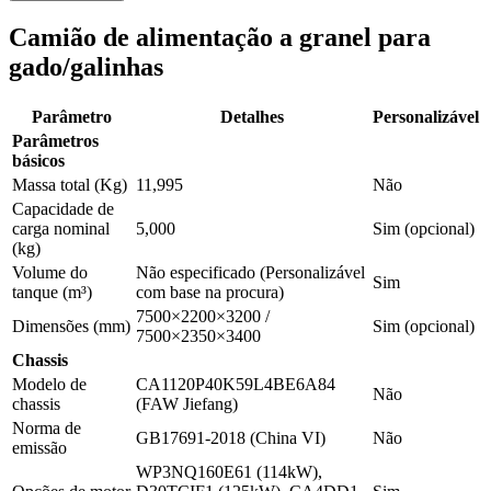
Camião de alimentação a granel para
gado/galinhas
Parâmetro
Detalhes
Personalizável
Parâmetros
básicos
Massa total (Kg)
11,995
Não
Capacidade de
carga nominal
5,000
Sim (opcional)
(kg)
Volume do
Não especificado (Personalizável
Sim
tanque (m³)
com base na procura)
7500×2200×3200 /
Dimensões (mm)
Sim (opcional)
7500×2350×3400
Chassis
Modelo de
CA1120P40K59L4BE6A84
Não
chassis
(FAW Jiefang)
Norma de
GB17691-2018 (China VI)
Não
emissão
WP3NQ160E61 (114kW),