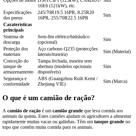
Opções de motor
D30TCIF1 (125kW), CA4DD1-
Sim
16E6 (121kW), etc.
Especificações
245/70R19.5 16PR, 8.25R20
Sim
dos pneus
16PR, 255/70R22.5 16PR
Caraterísticas
principais
Sistema de
Sem-fim elétrico/hidráulico
Sim
descarga
(opcional)
Proteção dos
Aço carbono Q235 (protecções
Sim (Material)
materiais
laterais/traseira)
Conceção do
Tampa fechada, traseira sem
tanque de
abertura (modelos opcionais
Sim
armazenamento
disponíveis)
Segurança e
ABS (Guangzhou Ruili Kemi /
Sim (Marca)
conformidade
Zhejiang VIE)
O que é um camião de ração?
A
camião de ração
é um
camião grande
que leva comida aos
animais da quinta. Estes camiões ajudam os agricultores a alimentar
rapidamente muitas vacas ou galinhas. Têm um
tanque grande
no
topo que contém muita comida para os animais.