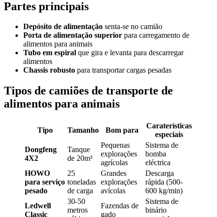
Partes principais
Depósito de alimentação
senta-se no camião
Porta de alimentação superior
para carregamento de
alimentos para animais
Tubo em espiral
que gira e levanta para descarregar
alimentos
Chassis robusto
para transportar cargas pesadas
Tipos de camiões de transporte de
alimentos para animais
Caraterísticas
Tipo
Tamanho
Bom para
especiais
Pequenas
Sistema de
Dongfeng
Tanque
explorações
bomba
4X2
de 20m³
agrícolas
eléctrica
HOWO
25
Grandes
Descarga
para serviço
toneladas
explorações
rápida (500-
pesado
de carga
avícolas
600 kg/min)
30-50
Sistema de
Ledwell
Fazendas de
metros
binário
Classic
gado