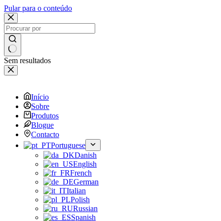
Pular para o conteúdo
Sem resultados
Início
Sobre
Produtos
Blogue
Contacto
Portuguese
Danish
English
French
German
Italian
Polish
Russian
Spanish