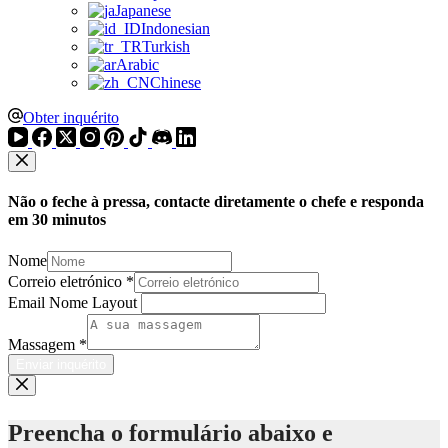
Japanese
Indonesian
Turkish
Arabic
Chinese
Obter inquérito
Não o feche à pressa, contacte diretamente o chefe e responda
em 30 minutos
Nome
Correio eletrónico
*
Email Nome Layout
Massagem
*
Enviar inquérito
Preencha o formulário abaixo e