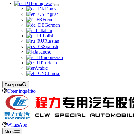
Portuguese
Danish
English
French
German
Italian
Polish
Russian
Spanish
Japanese
Indonesian
Turkish
Arabic
Chinese
Pesquisar
Obter inquérito
WhatsApp
Menu