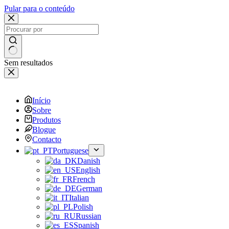
Pular para o conteúdo
Sem resultados
Início
Sobre
Produtos
Blogue
Contacto
Portuguese
Danish
English
French
German
Italian
Polish
Russian
Spanish