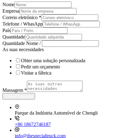
Nome
Empresa
Correio eletrónico
*
Telefone / WhasApp
País
Quantidade
Quantidade Nome /
As suas necessidades
Obter uma solução personalizada
Pedir um orçamento
Visitar a fábrica
Massagem
*
Enviar inquérito
Parque da Indústria Automóvel de Chengli
+86 18672746187
info@thespecialtruck.com