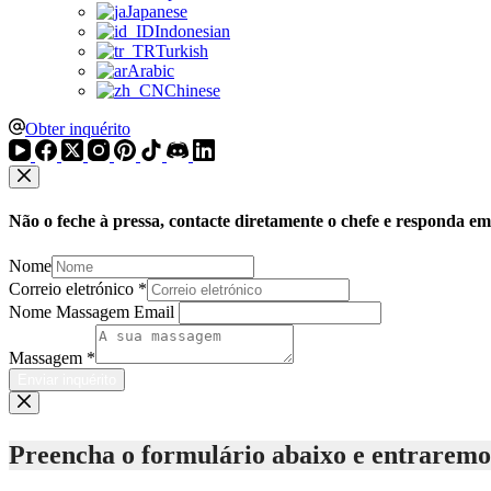
Japanese
Indonesian
Turkish
Arabic
Chinese
Obter inquérito
Não o feche à pressa, contacte diretamente o chefe e responda e
Nome
Correio eletrónico
*
Nome Massagem Email
Massagem
*
Enviar inquérito
Preencha o formulário abaixo e entraremos